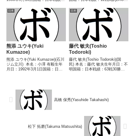
7戦2勝(1KO)4敗1分 【獲得タイ
敗2分【獲得タイトル】なし【戦
トル】なし 【戦歴】
歴】1946/12/31 ●4R判定 (採点
日本
日本
2018/09/16 ○4R判定 3-0(40-
不明) 竹内 太久彌(小
36、40-36、4...
縣)1947/01/18...
熊添 ユウキ(Yuki
藤代 敏夫(Toshio
Kumazoe)
Todoroki)
熊添 ユウキ(Yuki Kumazoe)(石川
藤代 敏夫(Toshio Todoroki)(国
ジム立川) 本名：小澤 有毅生年
民) 本名：藤代 敏夫生年月日：不
月日：1992年3月1日国籍：日本
明国籍：日本戦績：63戦30勝
戦績：21戦14勝(5KO)7敗 【獲得
(12KO)28敗5分 【獲得タイト
タイトル】2011年度全日本スー
ル】1948年度東日本フェザー級
パーバンタム級新人王 【戦歴】
新人王 【戦歴】1946/08/10
2010/09/12...
●6R判定 (採点不明...
高橋 保秀(Yasuhide Takahashi)
松下 拓磨(Takuma Matsushita)