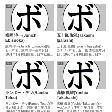
日本
日本
戎岡 淳一(Junichi
五十嵐 嵩視(Takashi
Ebisuoka)
Igarashi)
戎岡 淳一(Junichi Ebisuoka)(明
五十嵐 嵩視(Takashi Igarashi)(ト
石) 本名：戎岡 淳一生年月日：
コナメ) 本名：五十嵐 嵩視生年月
1981年1月10日国籍：日本戦績：
日：1996年2月18日国籍：日本戦
48戦23勝(10KO)19敗6分 【獲得
績：18戦13勝(5KO)5敗 【獲得タ
タイトル】なし 【戦歴】
イトル】2014年度中日本フェザ
日本
日本
1998/12/22 ○4R判定 (採点不
ー級新人王 【戦歴】
明) 矢...
2013/12/01 ○2...
ランボー・テツ(Rambo
高橋 義雄(Yoshio
Tetsu)
Takahashi)
ランボー・テツ(Rambo Tetsu)(三
高橋 義雄(Yoshio Takahashi)(オ
谷大和) 本名：岩渕 徹生年月日：
ール)本名：不明生年月日：不明
1986年9月16日国籍：日本戦績：
国籍：日本戦績：12戦5勝(2KO)5