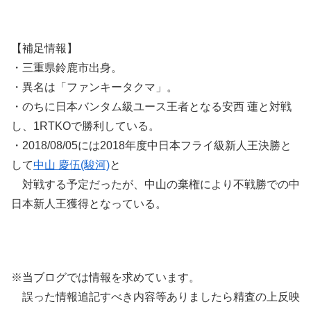
【補足情報】
・三重県鈴鹿市出身。
・異名は「ファンキータクマ」。
・のちに日本バンタム級ユース王者となる安西 蓮と対戦
し、1RTKOで勝利している。
・2018/08/05には2018年度中日本フライ級新人王決勝と
して
中山 慶伍(駿河)
と
対戦する予定だったが、中山の棄権により不戦勝での中
日本新人王獲得となっている。
※当ブログでは情報を求めています。
誤った情報追記すべき内容等ありましたら精査の上反映