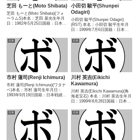
芝田 もーと(Moto Shibata)
小田切 駿平(Shunpei
Odagiri)
芝田 もーと(Moto Shibata)(フォ
ーラムS)本名：芝田 基光生年月
小田切 駿平(Shunpei Odagiri)
日：1982年5月25日国籍：日本戦
(RST) 本名：小田切 駿平生年月
績：18戦4勝(2KO)13敗1分【獲得
日：1999年7月6日国籍：日本戦
タイトル】なし【戦歴】
績：7戦5勝(3KO)2敗 【獲得タイ
2004/03/06 △4R判定 1-1(39-
トル】なし 【戦歴】
日本
日本
38、38-39...
2022/08/14 ○6RTKO ジョナサ
ン・アルマセン(比)2...
市村 蓮司(Renji Ichimura)
川村 英吉(Eikichi
Kawamura)
市村 蓮司(Renji Ichimura)(ワタナ
ベ)本名：市村 蓮司生年月日：
川村 英吉(Eikichi Kawamura)(角
1993年9月19日国籍：日本戦績：
海老宝石) 本名：川村 英吉生年月
12戦8勝(7KO)4敗【獲得タイト
日：1999年8月28日国籍：日本戦
ル】2015年度全日本スーパーバ
績：9戦7勝(4KO)1敗1分 【獲得
ンタム級新人王【戦歴】
タイトル】2023年度全日本スー
日本
日本
2013/09/20 ○1RKO ...
パーライト級新人王第47代日本
スーパーライト級王座...