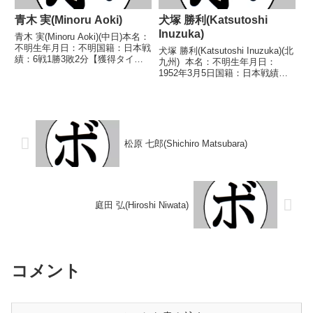
青木 実(Minoru Aoki)
犬塚 勝利(Katsutoshi
Inuzuka)
青木 実(Minoru Aoki)(中日)本名：
不明生年月日：不明国籍：日本戦
犬塚 勝利(Katsutoshi Inuzuka)(北
績：6戦1勝3敗2分【獲得タイト
九州) 本名：不明生年月日：
ル】なし【戦歴】■日本選手権東
1952年3月5日国籍：日本戦績：
部トーナメントバンタム級予選
23戦12勝(4KO)10敗1分 【獲得タ
1947/06/21 ●4R判定 (採点不
イトル】なし 【戦歴】
明) 田村 辰二(甘楽)※日本...
1970/11/14 ○1RKO 滝本 満利
(協栄)1...
松原 七郎(Shichiro Matsubara)
庭田 弘(Hiroshi Niwata)
コメント