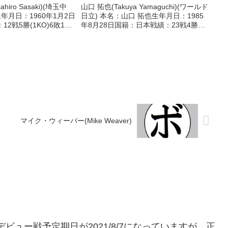
iro Sasaki)(埼玉中
山口 拓也(Takuya Yamaguchi)(ワールド
年月日：1960年1月2日
日立) 本名：山口 拓也生年月日：1985
2戦5勝(1KO)6敗1
年8月28日国籍：日本戦績：23戦4勝
ル】なし 【戦歴】
(2KO)17敗2分 【獲得タイトル】な
 ○3RKO 矢部 健一(ヒラ
し 【戦歴】2013/08/10 △4R判定 1-
0(39-37...
マイク・ウィーバー(Mike Weaver)
赤羽)のデビュー戦予定期日が2021/8/7になっていますが、正