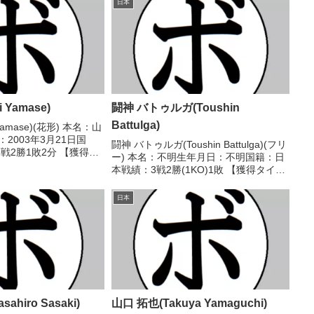
日本
 Yamase)
闘神 バトゥルガ(Toushin
Battulga)
Yamase)(花形) 本名：山
2003年3月21日国
闘神 バトゥルガ(Toushin Battulga)(フリ
戦2勝1敗2分 【獲得タ
ー) 本名：不明生年月日：不明国籍：日
歴】2021/07/08
本戦績：3戦2勝(1KO)1敗 【獲得タイト
-37、38-37、38-37)
ル】なし 【戦歴】2018/10/14
○1RTKO クリスチャン・バガヤロン
日本
(比)2019/01/...
hiro Sasaki)
山口 拓也(Takuya Yamaguchi)