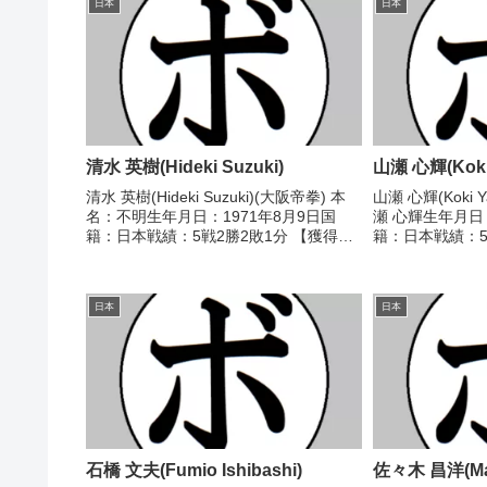
日本
日本
清水 英樹(Hideki Suzuki)
山瀬 心輝(Koki
清水 英樹(Hideki Suzuki)(大阪帝拳) 本
山瀬 心輝(Koki 
名：不明生年月日：1971年8月9日国
瀬 心輝生年月日：
籍：日本戦績：5戦2勝2敗1分 【獲得タ
籍：日本戦績：5
イトル】なし 【戦歴】1990/04/15
イトル】なし 【戦
●4RKO 篠川 亜樹(守口東
○4R判定 3-0(38
郷)1991/04/16 ○4R...
万丈...
日本
日本
石橋 文夫(Fumio Ishibashi)
佐々木 昌洋(Masa