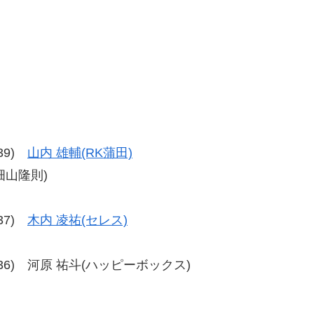
-39)
山内 雄輔(RK蒲田)
&畑山隆則)
-37)
木内 凌祐(セレス)
6、39-36) 河原 祐斗(ハッピーボックス)