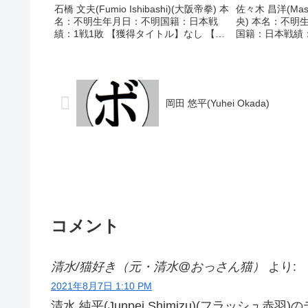
石橋 文夫(Fumio Ishibashi)(大阪帝拳) 本
佐々木 昌洋(Masah
名：不明生年月日：不明国籍：日本戦
央) 本名：不明生
績：1戦1敗 【獲得タイトル】なし 【戦
国籍：日本戦績：1
歴】1985/04/29 ●4R判定 (採点不明)
分 【獲得タイト
田中 徳昭(グリーンツダ) 【補足情
1980/12/25
報】・BoxRec...
キ)1981/0...
岡田 悠平(Yuhei Okada)
コメント
清水/猫好き（元・清水@おっさん猫）
より:
2021年8月7日 1:10 PM
清水 純平(Junpei Shimizu)(フラッシュ