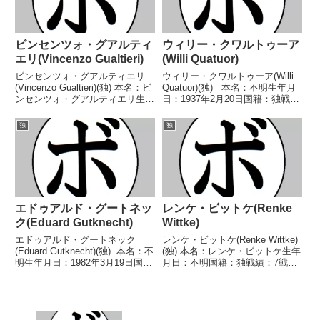
ビンセンツォ・グアルティ
ウィリー・クワルトゥーア
エリ(Vincenzo Gualtieri)
(Willi Quatuor)
ビンセンツォ・グアルティエリ
ウィリー・クワルトゥーア(Willi
(Vincenzo Gualtieri)(独) 本名：ビ
Quatuor)(独) 本名：不明生年月
ンセンツォ・グアルティエリ生年
日：1937年2月20日国籍：独戦
月日：1993年1月4日国籍：独戦
績：79戦64勝(32KO)10敗5分【獲
績：28戦25勝(8KO)2敗1分 【獲
得タイトル】BDBドイツフェザ
独
独
得タイトル】BDBドイツミドル
ー級王座BDBドイツウェルター
級王座IBOコンチネン...
級王座EBU欧州ライト...
エドゥアルド・グートネッ
レンケ・ビットケ(Renke
ク(Eduard Gutknecht)
Wittke)
エドゥアルド・グートネック
レンケ・ビットケ(Renke Wittke)
(Eduard Gutknecht)(独) 本名：不
(独) 本名：レンケ・ビットケ生年
明生年月日：1982年3月19日国
月日：不明国籍：独戦績：7戦6
籍：独戦績：36戦30勝(13KO)5敗
勝(6KO)1敗 【獲得タイトル】
1分 【獲得タイトル】2000年ブ
WBFインターコンチネンタルヘ
タペストスーパーミドル級優勝
ビー級王座 【戦歴】
(アマチュア)BDBド...
2024/04/27 ○2RTKO アレク
サ・ケ...