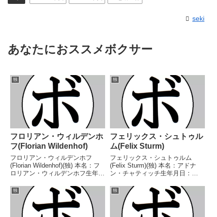
seki
あなたにおススメボクサー
独
独
フロリアン・ウィルデンホ
フェリックス・シュトゥル
フ(Florian Wildenhof)
ム(Felix Sturm)
フロリアン・ウィルデンホフ
フェリックス・シュトゥルム
(Florian Wildenhof)(独) 本名：フ
(Felix Sturm)(独) 本名：アドナ
ロリアン・ウィルデンホフ生年月
ン・チャティッチ生年月日：
日：1981年7月26日国籍：独戦
1979年1月31日国籍：独戦績：56
績：49戦32勝(12KO)16敗1
戦45勝(20KO)7敗3分1無効試
独
独
分 【獲得タイトル】EPBCユー
合 【獲得タイトル】1998年度独
ラシアスーパーウェルター級王...
選手権ライトミドル級優勝(アマ
チュ...