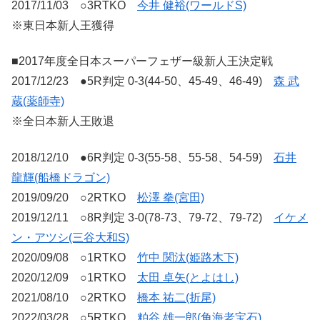
2017/11/03 ○3RTKO
今井 健裕(ワールドS)
※東日本新人王獲得
■2017年度全日本スーパーフェザー級新人王決定戦
2017/12/23 ●5R判定 0-3(44-50、45-49、46-49)
森 武
蔵(薬師寺)
※全日本新人王敗退
2018/12/10 ●6R判定 0-3(55-58、55-58、54-59)
石井
龍輝(船橋ドラゴン)
2019/09/20 ○2RTKO
松澤 拳(宮田)
2019/12/11 ○8R判定 3-0(78-73、79-72、79-72)
イケメ
ン・アツシ(三谷大和S)
2020/09/08 ○1RTKO
竹中 関汰(姫路木下)
2020/12/09 ○1RTKO
太田 卓矢(とよはし)
2021/08/10 ○2RTKO
橋本 祐二(折尾)
2022/03/28 ○5RTKO
粕谷 雄一郎(角海老宝石)