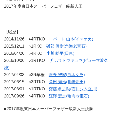
2017年度東日本スーパーフェザー級新人王
【戦歴】
2014/11/26 ●4RTKO
ロバート 山本(イマオカ)
2015/12/11 ○1RKO
磯部 優樹(角海老宝石)
2016/04/26 ○4RKO
小川 皓平(日東)
2016/10/06 ○1RTKO
ザッパ トウキョウ(ピューマ渡久
地)
2017/04/03 ○3R棄権
菅野 智宏(ヨネクラ)
2017/06/15 ○3RTKO
角田 知浩(川崎新田)
2017/08/01 ○1RTKO
齋藤 眞之助(石川ジム立川)
2017/09/26 ○4RTKO
江澤 宏之(角海老宝石)
■2017年度東日本スーパーフェザー級新人王決勝