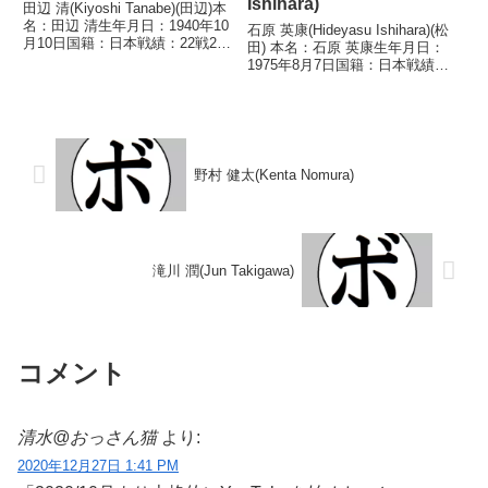
Ishihara)
田辺 清(Kiyoshi Tanabe)(田辺)本
名：田辺 清生年月日：1940年10
石原 英康(Hideyasu Ishihara)(松
月10日国籍：日本戦績：22戦21
田) 本名：石原 英康生年月日：
勝(5KO)1分【獲得タイトル】
1975年8月7日国籍：日本戦績：
1958年度インターハイフライ級
21戦16勝(11KO)4敗1分 【獲得タ
優勝(アマチュア)1959年度全日本
イトル】第22代OPBF東洋太平洋
選手権フライ級優勝(...
スーパーフライ級王座 【戦歴】
1998/...
野村 健太(Kenta Nomura)
滝川 潤(Jun Takigawa)
コメント
清水@おっさん猫
より:
2020年12月27日 1:41 PM