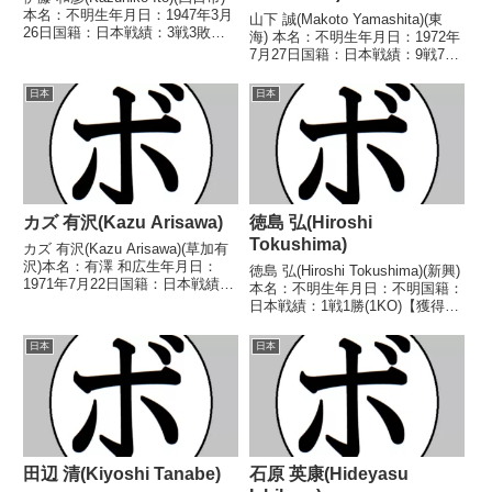
本名：不明生年月日：1947年3月
山下 誠(Makoto Yamashita)(東
26日国籍：日本戦績：3戦3敗
海) 本名：不明生年月日：1972年
【獲得タイトル】なし【戦歴】
7月27日国籍：日本戦績：9戦7勝
1965/06/19 ●4R判定 (採点不
(1KO)2敗 【獲得タイトル】1991
明) 三津山 立直(串田)■1970年度
年度中日本フェザー級新人
日本
日本
中日本スーパーフェ...
王 【戦歴】1991/03/23
○2RKO 平 秀典(平...
カズ 有沢(Kazu Arisawa)
徳島 弘(Hiroshi
Tokushima)
カズ 有沢(Kazu Arisawa)(草加有
沢)本名：有澤 和広生年月日：
徳島 弘(Hiroshi Tokushima)(新興)
1971年7月22日国籍：日本戦績：
本名：不明生年月日：不明国籍：
23戦19勝(14KO)3敗1分【獲得タ
日本戦績：1戦1勝(1KO)【獲得タ
イトル】1989年度インターハイ
イトル】なし【戦歴】
フェザー級優勝(アマチュア)【戦
1948/09/18 ○2RKO 瀧澤 五郎
日本
日本
歴】1993/01/11...
(新興)【補足情報】・戦績/戦歴は
判明済みのもののみ記載...
田辺 清(Kiyoshi Tanabe)
石原 英康(Hideyasu