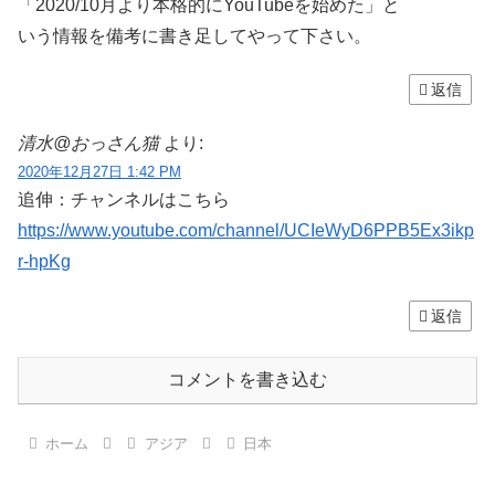
「2020/10月より本格的にYouTubeを始めた」と
いう情報を備考に書き足してやって下さい。
返信
清水@おっさん猫
より:
2020年12月27日 1:42 PM
追伸：チャンネルはこちら
https://www.youtube.com/channel/UCIeWyD6PPB5Ex3ikp
r-hpKg
返信
コメントを書き込む
ホーム
アジア
日本