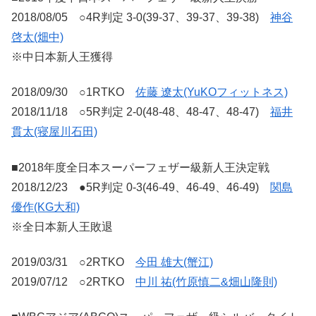
2018/08/05 ○4R判定 3-0(39-37、39-37、39-38)
神谷
啓太(畑中)
※中日本新人王獲得
2018/09/30 ○1RTKO
佐藤 遼太(YuKOフィットネス)
2018/11/18 ○5R判定 2-0(48-48、48-47、48-47)
福井
貫太(寝屋川石田)
■2018年度全日本スーパーフェザー級新人王決定戦
2018/12/23 ●5R判定 0-3(46-49、46-49、46-49)
関島
優作(KG大和)
※全日本新人王敗退
2019/03/31 ○2RTKO
今田 雄大(蟹江)
2019/07/12 ○2RTKO
中川 祐(竹原慎二&畑山隆則)