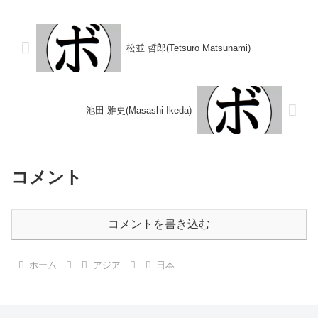
田...
採点不明) 池内 末義(松
田)1949/02/06 ●...
松並 哲郎(Tetsuro Matsunami)
池田 雅史(Masashi Ikeda)
コメント
コメントを書き込む
ホーム
アジア
日本