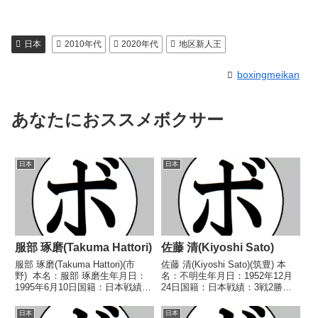
日本
2010年代
2020年代
地区新人王
boxingmeikan
あなたにおススメボクサー
日本
日本
服部 琢磨(Takuma Hattori)
佐藤 清(Kiyoshi Sato)
服部 琢磨(Takuma Hattori)(市
佐藤 清(Kiyoshi Sato)(筑豊) 本
野) 本名：服部 琢磨生年月日：
名：不明生年月日：1952年12月
1995年6月10日国籍：日本戦績：
24日国籍：日本戦績：3戦2勝
3戦2勝(1KO)1敗 【獲得タイト
(2KO)1敗【獲得タイトル】な
ル】2018年度中日本フライ級新
し 【戦歴】■1973年度西日本フ
日本
日本