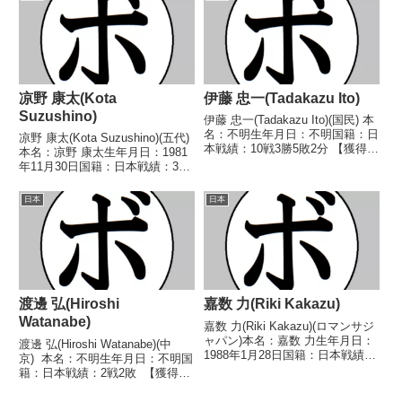
人王 【戦歴】2017/12/10
ライ級新人王予選1973/09/26
○1RTKO 安...
●4R判定 (採点不明)...
凉野 康太(Kota
伊藤 忠一(Tadakazu Ito)
Suzushino)
伊藤 忠一(Tadakazu Ito)(国民) 本
名：不明生年月日：不明国籍：日
凉野 康太(Kota Suzushino)(五代)
本戦績：10戦3勝5敗2分 【獲得タ
本名：凉野 康太生年月日：1981
イトル】なし 【戦歴】
年11月30日国籍：日本戦績：34
1946/04/21 △6R判定 (採点不
戦18勝(5KO)13敗3分【獲得タイ
明) 村田 護(京浜)1946/05/07
トル】2001年度B級トーナメント
日本
日本
○4R判定 (採...
フェザー級優勝【戦歴】
1999/01/29 △4R...
渡邊 弘(Hiroshi
嘉数 力(Riki Kakazu)
Watanabe)
嘉数 力(Riki Kakazu)(ロマンサジ
ャパン)本名：嘉数 力生年月日：
渡邊 弘(Hiroshi Watanabe)(中
1988年1月28日国籍：日本戦績：
京) 本名：不明生年月日：不明国
10戦3勝7敗【獲得タイトル】な
籍：日本戦績：2戦2敗 【獲得タ
し【戦歴】2015/10/18 ●4R判定
イトル】なし 【戦歴】
0-3(37-39、38-39、38-39) 冨
1949/01/03 ●4R判定 (ラウンド/