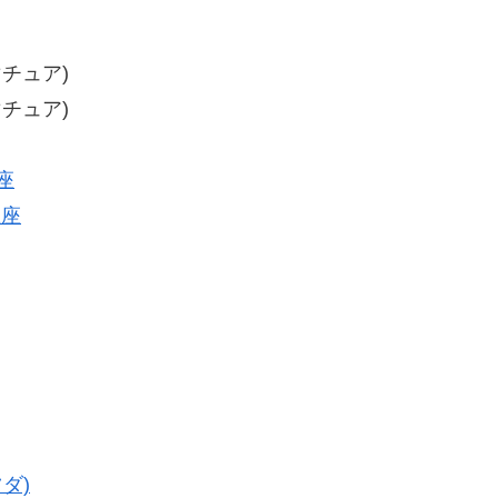
マチュア)
マチュア)
座
王座
ダ)