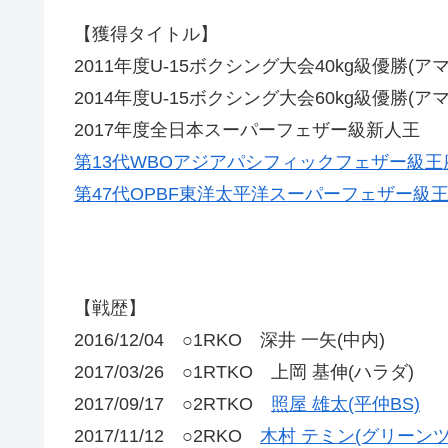
【獲得タイトル】
2011年度U-15ボクシング大会40kg級優勝(ア
2014年度U-15ボクシング大会60kg級優勝(ア
2017年度全日本スーパーフェザー級新人王
第13代WBOアジアパシフィックフェザー級王
第47代OPBF東洋太平洋スーパーフェザー級
【戦歴】
2016/12/04 ○1RKO 深井 一矢(中内)
2017/03/26 ○1RTKO 上岡 基伸(ハラダ)
2017/09/17 ○2RTKO
照屋 雄太(平仲BS)
2017/11/12 ○2RKO
木村 テミン(グリーンツ