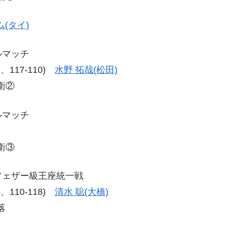
(タイ)
ルマッチ
11、117-110)
水野 拓哉(松田)
衛②
ルマッチ
衛③
クフェザー級王座統一戦
18、110-118)
清水 聡(大橋)
落