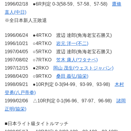
1996/02/18 ●6R判定 0-3(58-59、57-58、57-58)
鷹條
直人(中日)
※全日本新人王敗退
1996/06/24 ●4RTKO 渡辺 達郎(角海老宝石勝又)
1996/10/21 ○4RTKO
岩元 洋一(不二)
1997/04/05 ○5RTKO 渡辺 達郎(角海老宝石勝又)
1997/08/02 ○7RTKO
笠木 康人(ワタナベ)
1997/12/15 ●2RKO
岡山 茂生(ウェストジャパン)
1998/04/20 ○9RTKO
桑田 義弘(協栄)
1998/09/21 ●10R判定 0-3(94-99、93-99、93-98)
木村
登勇(八戸帝拳)
1999/02/06 △10R判定 0-1(96-96、97-97、96-98)
諸岡
正明(協栄)
■日本ライト級タイトルマッチ