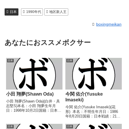
日本
1990年代
地区新人王
boxingmeikan
あなたにおススメボクサー
日本
日本
小田 翔夢(Shawn Oda)
今関 佑介(Yusuke
Imaseki)
小田 翔夢(Shawn Oda)(白井・具
志堅S)本名：小田 翔夢生年月
今関 佑介(Yusuke Imaseki)(花
日：1998年10月2日国籍：日本戦
形) 本名：不明生年月日：1986
績：10戦10勝(8KO)【獲得タイト
年8月20日国籍：日本戦績：21戦
ル】2016年度全日本ライト級新
8勝(2KO)12敗1分 【獲得タイト
人王第2代日本ライト級ユース王
ル】なし 【戦歴】2006/06/09
日本
日本
座【戦歴】2016/05/15 ...