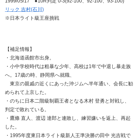
1999/05/17 ●10R判定 0-3(92-100、92-100、93-100)
リック 吉村(石川)
※日本ライト級王座挑戦
【補足情報】
・北海道函館市出身。
・小中学校時代は粗暴な少年、高校は1年で中退し暴走族
へ。17歳の時、静岡県へ就職、
東京の親戚の近くにあった沖ジムへ半年通い、会長に勧
められて上京した。
・のちに日本二階級制覇王者となる木村 登勇と対戦し、
判定で敗れている。
・鷹條 直人、渡辺 達郎と連敗し、練習嫌いを返上、再起
した。
・1995年度東日本ライト級新人王準決勝の田中 光吉戦で