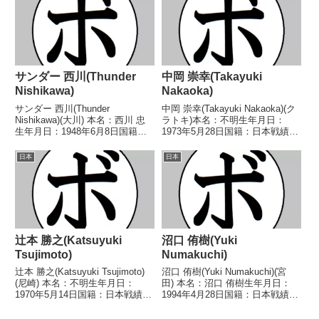
●4RTKO 斉藤 晃一(大
橋)2006/...
サンダー 西川(Thunder
中岡 崇幸(Takayuki
Nishikawa)
Nakaoka)
サンダー 西川(Thunder
中岡 崇幸(Takayuki Nakaoka)(ク
Nishikawa)(大川) 本名：西川 忠
ラトキ)本名：不明生年月日：
生年月日：1948年6月8日国籍：
1973年5月28日国籍：日本戦績：
日本戦績：18戦8勝(6KO)10
7戦2勝(2KO)4敗1分【獲得タイト
敗 【獲得タイトル】なし 【戦
ル】なし【戦歴】1999/05/20
日本
日本
歴】1966/09/17 ○2RKO 真田
○4RKO 武藤 公紀(グリーンツ
幸直(京浜川崎)196...
ダ)1999/0...
辻本 勝之(Katsuyuki
沼口 侑樹(Yuki
Tsujimoto)
Numakuchi)
辻本 勝之(Katsuyuki Tsujimoto)
沼口 侑樹(Yuki Numakuchi)(宮
(尼崎) 本名：不明生年月日：
田) 本名：沼口 侑樹生年月日：
1970年5月14日国籍：日本戦績：
1994年4月28日国籍：日本戦績：
5戦1勝4敗 【獲得タイトル】な
3戦3敗 【獲得タイトル】な
し 【戦歴】1990/04/30
し 【戦歴】2024/12/01