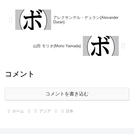
●3RKO 小林 伸也(JA加古
●3RTKO 加藤 頼(名古屋大
川)1991/08/07...
橋)2025/04/27 ●4R...
アレクサンデル・デュラン(Alexander
Duran)
山田 モリオ(Morio Yamada)
コメント
コメントを書き込む
ホーム
アジア
日本