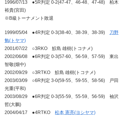
1996/07/13 ●5R判定 0-2(47-47、46-48、47-48) 柏木
裕貴(宮田)
※B級トーナメント敗退
1999/05/04 ●4R判定 0-3(38-40、38-39、38-39)
刀野
勉(トヤマ)
2001/07/22 ○3RKO 鮫島 雄樹(トコナメ)
2002/06/08 ●6R判定 0-3(57-60、56-59、57-59) 東出
智敬(畑中)
2002/09/29 ○3RTKO 鮫島 雄樹(トコナメ)
2003/03/09 ○6R判定 3-0(59-55、59-55、58-56) 戸田
光重(平和)
2003/08/29 ●6R判定 0-3(55-59、55-59、56-59) 袖沢
哲(大鵬)
2004/04/17 ●4RTKO
松本 憲亮(ヨシヤマ)