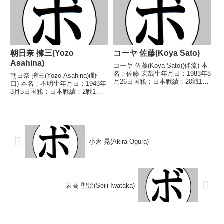
なし 【戦歴】2019/11/24
○1RTKO 高橋...
朝日奈 擁三(Yozo
コーヤ 佐藤(Koya Sato)
Asahina)
コーヤ 佐藤(Koya Sato)(伴流) 本
名：佐藤 宏哉生年月日：1983年8
朝日奈 擁三(Yozo Asahina)(野
月26日国籍：日本戦績：20戦12
口) 本名：不明生年月日：1943年
勝(2KO)7敗1分 【獲得タイトル】
3月5日国籍：日本戦績：2戦1勝
なし 【戦歴】2010/05/23 ○4R
(1KO)1敗 【獲得タイトル】な
判定 3-0(40-36、40-37、39-...
し 【戦歴】1979/03/26
○1RKO 永原 明(熊
谷)1980/03/17 ●1RKO...
小倉 晃(Akira Ogura)
岩高 聖治(Seiji Iwataka)