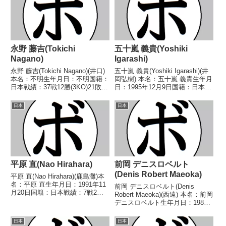
永野 藤吉(Tokichi
五十嵐 義貴(Yoshiki
Nagano)
Igarashi)
永野 藤吉(Tokichi Nagano)(井口)
五十嵐 義貴(Yoshiki Igarashi)(井
本名：不明生年月日：不明国籍：
岡弘樹) 本名：五十嵐 義貴生年月
日本戦績：37戦12勝(3KO)21敗4
日：1995年12月9日国籍：日本戦
分【獲得タイトル】なし【戦歴】
績：11戦5勝(2KO)6敗 【獲得タ
1946/12/14 ●1RTKO 笈川 武
イトル】なし 【戦歴】
日本
日本
雄(松永)1946/12/21 ●4R判定 (...
2021/09/19 ○4RTKO 秋山 星
也(進光)■2...
平原 直(Nao Hirahara)
前岡 デニスロベルト
(Denis Robert Maeoka)
平原 直(Nao Hirahara)(鹿島灘)本
名：平原 直生年月日：1991年11
前岡 デニスロベルト(Denis
月20日国籍：日本戦績：7戦2勝
Robert Maeoka)(西遠) 本名：前岡
(1KO)4敗1分【獲得タイトル】な
デニスロベルト生年月日：1987
し【戦歴】2015/01/28
年4月5日国籍：ブラジル戦績：3
○2RTKO 山縣 光男(木更津グリ
戦1勝(1KO)2敗 【獲得タイトル】
日本
日本
ーンベイ)2015/...