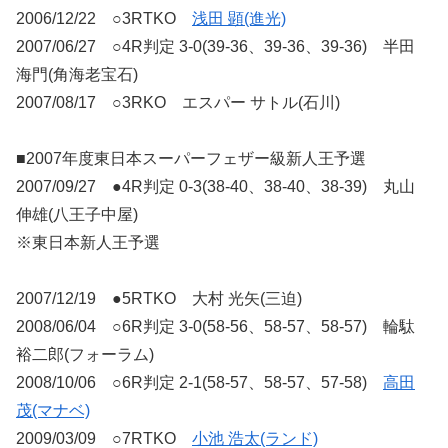
2006/12/22 ○3RTKO
浅田 顕(進光)
2007/06/27 ○4R判定 3-0(39-36、39-36、39-36) 半田
海門(角海老宝石)
2007/08/17 ○3RKO エスパー サトル(石川)
■2007年度東日本スーパーフェザー級新人王予選
2007/09/27 ●4R判定 0-3(38-40、38-40、38-39) 丸山
伸雄(八王子中屋)
※東日本新人王予選
2007/12/19 ●5RTKO 大村 光矢(三迫)
2008/06/04 ○6R判定 3-0(58-56、58-57、58-57) 輪駄
裕二郎(フォーラム)
2008/10/06 ○6R判定 2-1(58-57、58-57、57-58)
高田
茂(マナベ)
2009/03/09 ○7RTKO
小池 浩太(ランド)