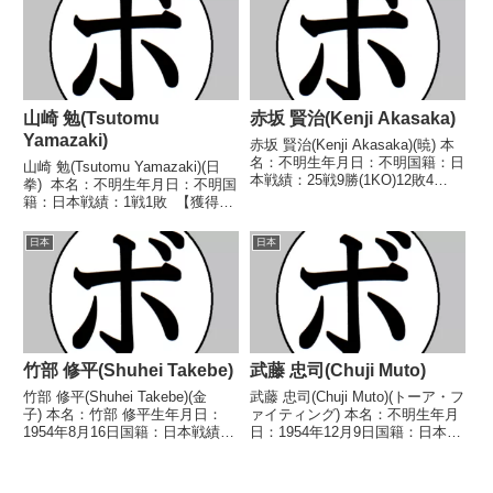
信(石川) 【補足情報】・のちに日
2017/06/11 △4R判定 (37-39、
本ウェルター級王座へ挑戦する
38-38、38-...
佐...
山崎 勉(Tsutomu
赤坂 賢治(Kenji Akasaka)
Yamazaki)
赤坂 賢治(Kenji Akasaka)(暁) 本
名：不明生年月日：不明国籍：日
山崎 勉(Tsutomu Yamazaki)(日
本戦績：25戦9勝(1KO)12敗4
拳) 本名：不明生年月日：不明国
分 【獲得タイトル】なし 【戦
籍：日本戦績：1戦1敗 【獲得タ
歴】1963/12/05 ○4R判定 (採点
イトル】なし 【戦歴】
不明) 高倉 裕二(東京ボーリン
1947/09/27 ●判定 (ラウンド/採
日本
日本
グ)1964/01...
点不明) 林 不二夫(ベア) 【補
足情報】・戦績/戦...
竹部 修平(Shuhei Takebe)
武藤 忠司(Chuji Muto)
竹部 修平(Shuhei Takebe)(金
武藤 忠司(Chuji Muto)(トーア・フ
子) 本名：竹部 修平生年月日：
ァイティング) 本名：不明生年月
1954年8月16日国籍：日本戦績：
日：1954年12月9日国籍：日本戦
22戦11勝(10KO)8敗3分 【獲得タ
績：17戦10勝(4KO)4敗3分 【獲
イトル】なし 【戦歴】
得タイトル】なし 【戦歴】
1974/07/21 ●2RKO 福田 浩一
1975/01/20 ○3RTKO 君 良雄