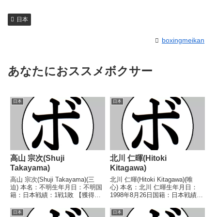
日本
boxingmeikan
あなたにおススメボクサー
日本
日本
高山 宗次(Shuji
北川 仁暉(Hitoki
Takayama)
Kitagawa)
高山 宗次(Shuji Takayama)(三
北川 仁暉(Hitoki Kitagawa)(唯
迫) 本名：不明生年月日：不明国
心) 本名：北川 仁暉生年月日：
籍：日本戦績：1戦1敗 【獲得タ
1998年8月26日国籍：日本戦績：
イトル】なし 【戦歴】
8戦1勝(1KO)5敗2分 【獲得タイ
1985/03/28 ●1RKO 佐々木 英
トル】なし 【戦歴】
日本
日本