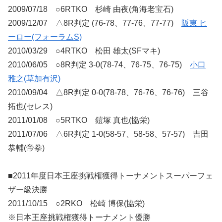
2009/07/18 ○6RTKO 杉崎 由夜(角海老宝石)
2009/12/07 △8R判定 (76-78、77-76、77-77)
阪東 ヒ
ーロー(フォーラムS)
2010/03/29 ○4RTKO 松田 雄太(SFマキ)
2010/06/05 ○8R判定 3-0(78-74、76-75、76-75)
小口
雅之(草加有沢)
2010/09/04 △8R判定 0-0(78-78、76-76、76-76) 三谷
拓也(セレス)
2011/01/08 ○5RTKO 鎧塚 真也(協栄)
2011/07/06 △6R判定 1-0(58-57、58-58、57-57) 吉田
恭輔(帝拳)
■2011年度日本王座挑戦権獲得トーナメントスーパーフェ
ザー級決勝
2011/10/15 ○2RKO 松崎 博保(協栄)
※日本王座挑戦権獲得トーナメント優勝