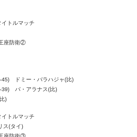
級タイトルマッチ
級王座防衛②
5、48-45) ドミー・バラハジャ(比)
、50-39) パ・アラナス(比)
比)
級タイトルマッチ
リス(タイ)
級王座防衛③