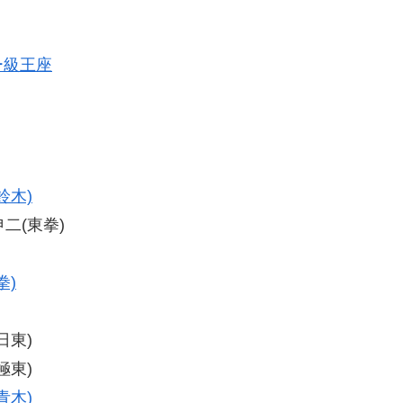
ー級王座
鈴木)
申二(東拳)
拳)
日東)
極東)
青木)