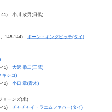
49-41) 小川 政男(日倶)
47、145-144)
ポーン・キングピッチ(タイ)
)
0-41)
大沢 拳二(三鷹)
メキシコ)
0-42)
小口 章(青木)
・ジョーンズ(米)
4-45)
チャチャイ・ラエムファバー(タイ)