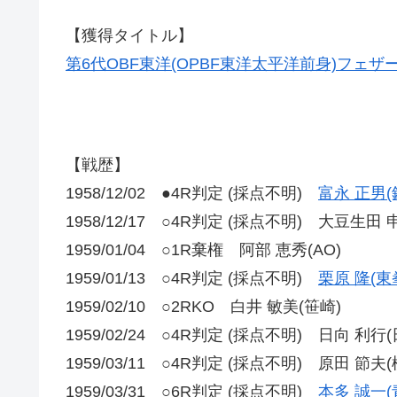
【獲得タイトル】
第6代OBF東洋(OPBF東洋太平洋前身)フェザ
【戦歴】
1958/12/02 ●4R判定 (採点不明)
富永 正男(
1958/12/17 ○4R判定 (採点不明) 大豆生田 
1959/01/04 ○1R棄権 阿部 恵秀(AO)
1959/01/13 ○4R判定 (採点不明)
栗原 隆(東
1959/02/10 ○2RKO 白井 敏美(笹崎)
1959/02/24 ○4R判定 (採点不明) 日向 利行(
1959/03/11 ○4R判定 (採点不明) 原田 節夫(
1959/03/31 ○6R判定 (採点不明)
本多 誠一(