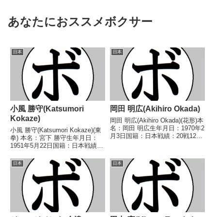
あなたにおススメボクサー
日本
日本
小風 勝守(Katsumori
岡田 明広(Akihiro Okada)
Kokaze)
岡田 明広(Akihiro Okada)(花形)本
名：岡田 明広生年月日：1970年2
小風 勝守(Katsumori Kokaze)(東
月3日国籍：日本戦績：20戦12勝
拳) 本名：宮下 勝守生年月日：
(5KO)5敗3分【獲得タイトル】
1951年5月22日国籍：日本戦績：
1992年度B級トーナメントフライ
18戦7勝(4KO)8敗3分 【獲得タイ
級優勝第41代日本フライ級王座
トル】なし 【戦歴】
日本
日本
【戦歴】1989/10...
1972/06/15 ○2RKO 篠原 美智
高(内野)■197...