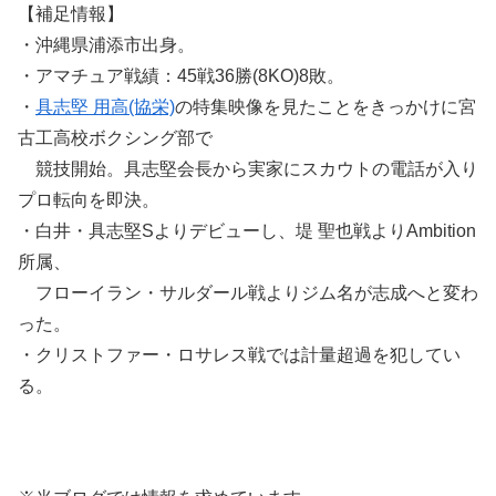
【補足情報】
・沖縄県浦添市出身。
・アマチュア戦績：45戦36勝(8KO)8敗。
・
具志堅 用高(協栄)
の特集映像を見たことをきっかけに宮
古工高校ボクシング部で
競技開始。具志堅会長から実家にスカウトの電話が入り
プロ転向を即決。
・白井・具志堅Sよりデビューし、堤 聖也戦よりAmbition
所属、
フローイラン・サルダール戦よりジム名が志成へと変わ
った。
・クリストファー・ロサレス戦では計量超過を犯してい
る。