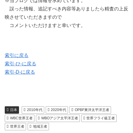
※当ブログでは情報を求めています。
誤った情報、追記すべき内容等ありましたら精査の上反
映させていただきますので
コメントいただけますと幸いです。
索引に戻る
索引-ひ-に戻る
索引-D-に戻る
日本
2010年代
2020年代
OPBF東洋太平洋王者
WBC世界王者
WBOアジア太平洋王者
世界フライ級王者
世界王者
地域王者