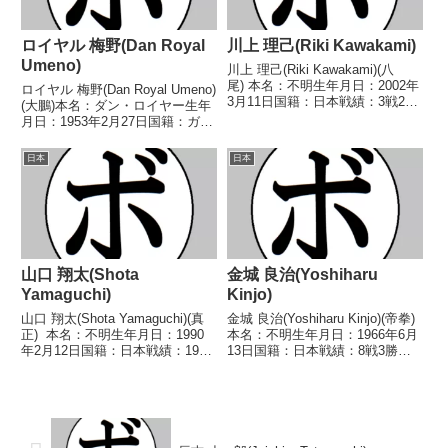
ロイヤル 梅野(Dan Royal
川上 理己(Riki Kawakami)
Umeno)
川上 理己(Riki Kawakami)(八
尾) 本名：不明生年月日：2002年
ロイヤル 梅野(Dan Royal Umeno)
3月11日国籍：日本戦績：3戦2勝
(大鵬)本名：ダン・ロイヤー生年
(1KO)1敗 【獲得タイトル】な
月日：1953年2月27日国籍：ガー
し 【戦歴】2022/04/10
ナ戦績：7戦5敗2分【獲得タイト
○3RTKO 鈴木 貴博(フリ
ル】なし【戦歴】1979/03/10
日本
日本
ー)2022/07/31 ○...
●2RKO キム・チョンチョル
(韓)1979/07/0...
山口 翔太(Shota
金城 良治(Yoshiharu
Yamaguchi)
Kinjo)
山口 翔太(Shota Yamaguchi)(真
金城 良治(Yoshiharu Kinjo)(帝拳)
正) 本名：不明生年月日：1990
本名：不明生年月日：1966年6月
年2月12日国籍：日本戦績：19戦
13日国籍：日本戦績：8戦3勝
15勝(8KO)4敗 【獲得タイトル】
(1KO)4敗1分【獲得タイトル】な
2012年度西日本スーパーフェザ
し【戦歴】1985/07/07
ー級新人王 【戦歴】
○2RTKO 佐藤 弘之(上
2010/10/21 ○1R...
滝)1985/09/05 △...