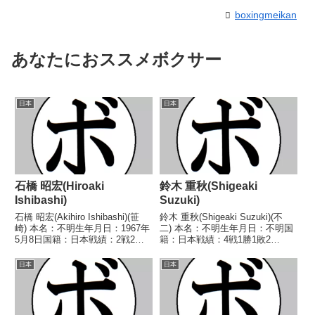
boxingmeikan
あなたにおススメボクサー
日本
日本
石橋 昭宏(Hiroaki
鈴木 重秋(Shigeaki
Ishibashi)
Suzuki)
石橋 昭宏(Akihiro Ishibashi)(笹
鈴木 重秋(Shigeaki Suzuki)(不
崎) 本名：不明生年月日：1967年
二) 本名：不明生年月日：不明国
5月8日国籍：日本戦績：2戦2
籍：日本戦績：4戦1勝1敗2
敗 【獲得タイトル】なし 【戦
分 【獲得タイトル】なし 【戦
歴】1989/10/14 ●4R判定 (採点
歴】1946/08/29 △4R判定 (採点
日本
日本
不明) 薬王寺 哲郎(宍
不明) 吉田 長稔(拳道
戸)1990/03/30...
会)1946/09/18 ○4R判...