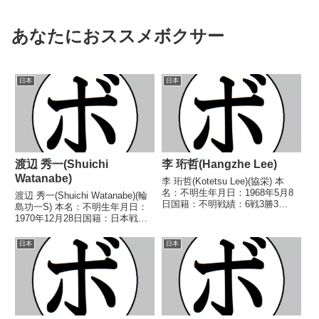
あなたにおススメボクサー
日本
日本
渡辺 秀一(Shuichi
李 珩哲(Hangzhe Lee)
Watanabe)
李 珩哲(Kotetsu Lee)(協栄) 本
名：不明生年月日：1968年5月8
渡辺 秀一(Shuichi Watanabe)(輪
日国籍：不明戦績：6戦3勝3
島功一S) 本名：不明生年月日：
敗 【獲得タイトル】なし 【戦
1970年12月28日国籍：日本戦
歴】1989/04/17 ○4R判定 (採点
績：15戦6勝(1KO)7敗2分 【獲得
不明) 吉岡 達人(花形)■1989年度
タイトル】なし 【戦歴】
日本
日本
東日本バンタム級新...
1992/04/10 ○4R判定 2-0(38-
38、39-...