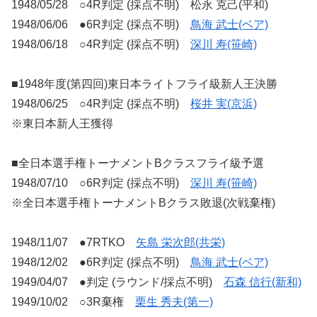
1948/05/28 ○4R判定 (採点不明) 松永 克己(平和)
1948/06/06 ●6R判定 (採点不明)
鳥海 武士(ベア)
1948/06/18 ○4R判定 (採点不明)
深川 寿(笹崎)
■1948年度(第四回)東日本ライトフライ級新人王決勝
1948/06/25 ○4R判定 (採点不明)
桜井 実(京浜)
※東日本新人王獲得
■全日本選手権トーナメントBクラスフライ級予選
1948/07/10 ○6R判定 (採点不明)
深川 寿(笹崎)
※全日本選手権トーナメントBクラス敗退(次戦棄権)
1948/11/07 ●7RTKO
矢島 栄次郎(共栄)
1948/12/02 ●6R判定 (採点不明)
鳥海 武士(ベア)
1949/04/07 ●判定 (ラウンド/採点不明)
石森 信行(新和)
1949/10/02 ○3R棄権
栗生 秀夫(第一)