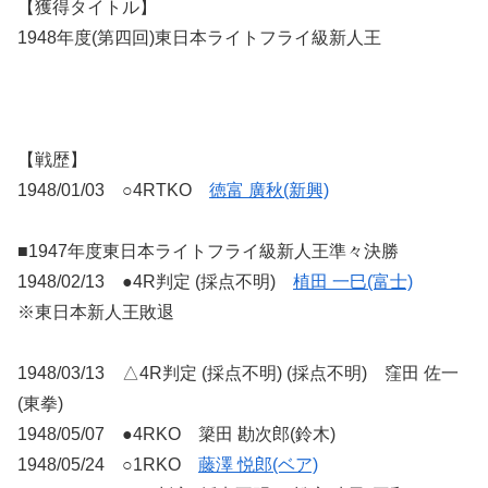
【獲得タイトル】
1948年度(第四回)東日本ライトフライ級新人王
【戦歴】
1948/01/03 ○4RTKO
徳富 廣秋(新興)
■1947年度東日本ライトフライ級新人王準々決勝
1948/02/13 ●4R判定 (採点不明)
植田 一巳(富士)
※東日本新人王敗退
1948/03/13 △4R判定 (採点不明) (採点不明) 窪田 佐一
(東拳)
1948/05/07 ●4RKO 簗田 勘次郎(鈴木)
1948/05/24 ○1RKO
藤澤 悦郎(ベア)