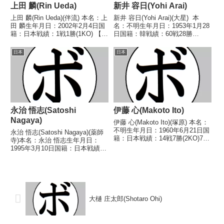
上田 麟(Rin Ueda)
新井 容日(Yohi Arai)
上田 麟(Rin Ueda)(伴流) 本名：上
新井 容日(Yohi Arai)(大星) 本
田 麟生年月日：2002年2月4日国
名：不明生年月日：1953年1月28
籍：日本戦績：1戦1勝(1KO) 【獲
日国籍：韓戦績：60戦28勝
得タイトル】なし 【戦歴】
(12KO)28敗4分 【獲得タイト
2026/03/27 ○2RTKO 西別府
ル】1972年度西日本スーパーラ
日本
日本
陽太(パンチアウト) 【補足情
イト級新人王第13代日本スーパ
報】・東京都江東区出...
ーウェルター級王座 【戦歴】...
永治 悟志(Satoshi
伊藤 心(Makoto Ito)
Nagaya)
伊藤 心(Makoto Ito)(塚原) 本名：
不明生年月日：1960年6月21日国
永治 悟志(Satoshi Nagaya)(薬師
籍：日本戦績：14戦7勝(2KO)7
寺)本名：永治 悟志生年月日：
敗 【獲得タイトル】1984年度西
1995年3月10日国籍：日本戦績：
日本スーパーライト級新人
3戦2勝(2KO)1分【獲得タイト
王 【戦歴】■1983年度西日本ウ
ル】なし【戦歴】2018/11/25
ェルター級新人王準決勝198...
○1RTKO 森泉 正巳(鈴鹿ニイ
ミ)2019/03/...
大樋 庄太郎(Shotaro Ohi)