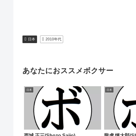
日本
2010年代
あなたにおススメボクサー
日本
日本
西城 正三(Shozo Saijo)
龍虎 慎太郎(Shi