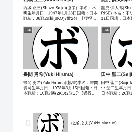
西城 正三(Shozo Saijo)(協栄) 本名：不
龍虎 慎太郎(Shint
明生年月日：1947年1月28日国籍：日本
RISE) 本名：
戦績：38戦29勝(8KO)7敗2分 【獲得タ
11日国籍：日本戦
イトル】第4代WBA世界フェザー級王
1分 【獲得タイ
座 【戦歴】1964/08/13 ○4R判定 (採
ニマム級新人王 【
日本
日本
点不明...
○4R...
晝間 勇希(Yuki Hiruma)
田中 聖二(Seiji
晝間 勇希(Yuki Hiruma)(協栄)本名：晝間
田中 聖二(Seiji 
貴司生年月日：1978年3月15日国籍：日
中 聖二生年月日
本戦績：10戦7勝(2KO)2敗1分【獲得タ
日本戦績：26戦1
イトル】1998年度東日本バンタム級新
得タイトル】第
人王【戦歴】1996/04/15 ○3RKO 浅
級王座 【戦歴】19
山 雄彦(輪...
3-0(...
松尾 之夫(Yukio Matsuo)