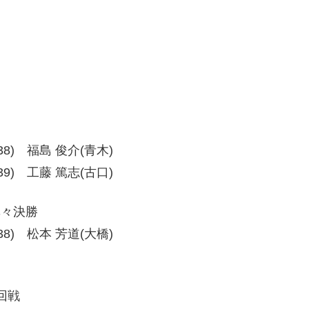
9-38) 福島 俊介(青木)
8-39) 工藤 篤志(古口)
準々決勝
9-38) 松本 芳道(大橋)
回戦