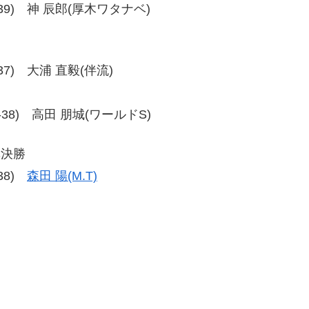
、38-39) 神 辰郎(厚木ワタナベ)
0-37) 大浦 直毅(伴流)
、38-38) 高田 朋城(ワールドS)
準決勝
-38)
森田 陽(M.T)