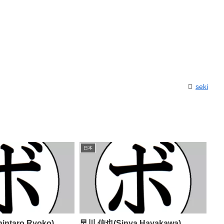
seki
日本
ntaro Ryoko)
早川 信也(Sinya Hayakawa)