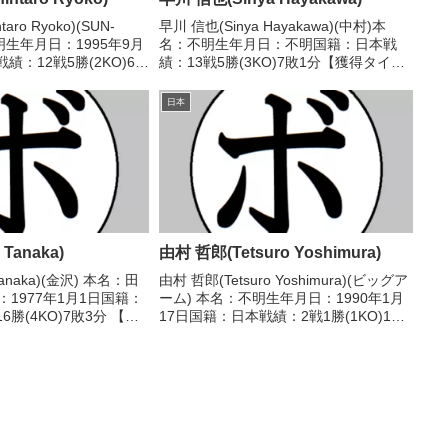
aro Ryoko)(SUN-
早川 信也(Sinya Hayakawa)(中村)本
不明生年月日：1995年9月
名：不明生年月日：不明国籍：日本戦
績：12戦5勝(2KO)6敗
績：13戦5勝(3KO)7敗1分【獲得タイト
トル】2018年度西日本ミ
ル】1961年度全日本ミドル級新人王
戦歴】2015/08/09
【戦歴】1961/11/25 ○3RKO 黒沼 保
日本
男(革新)1961/12...
 Tanaka)
由村 哲郎(Tetsuro Yoshimura)
Tanaka)(金沢) 本名：田
由村 哲郎(Tetsuro Yoshimura)(ビッグア
：1977年1月1日国籍：
ーム) 本名：不明生年月日：1990年1月
6勝(4KO)7敗3分 【獲
17日国籍：日本戦績：2戦1勝(1KO)1
29代日本スーパーフライ
敗 【獲得タイトル】なし 【戦歴】
97/07/31 ○4R判定
■2022年度西部日本スーパーバンタム級
新人王準々決勝2022/...