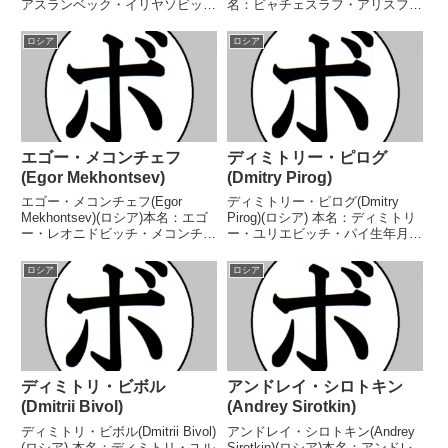
アスランベック・イリヤソビッ
名：ビャチェスラフ・アリスフロ
チ・イディゴフ生年月日：1995
ビチ・ミルザエフ生年月日：
年11月9日国籍：ロシア戦績：27
1988年8月20日国籍：ロシア戦
ロシア
ロシア
戦26勝(9KO)1敗 【獲得タイト
績：13戦12勝(3KO)1敗【獲得タ
ル】IBOスーパーミドル級ユー
イトル】WBCインターナショナ
ス...
ルバ...
エゴー・メコンチェフ
ディミトリー・ピログ
(Egor Mekhontsev)
(Dmitry Pirog)
エゴー・メコンチェフ(Egor
ディミトリー・ピログ(Dmitry
Mekhontsev)(ロシア)本名：エゴ
Pirog)(ロシア) 本名：ディミトリ
ー・レオニドビッチ・メコンチェ
ー・ユリエビッチ・パイ生年月
フ生年月日：1984年11月14日国
日：1980年6月27日国籍：ロシア
籍：ロシア戦績：14戦13勝
戦績：20戦20勝(15KO) 【獲得タ
ロシア
ロシア
(8KO)1分【獲得タイトル】2008
イトル】ロシアミドル級王座
年度欧州ボクシング選手権ヘビー
CISBBスロベニアミドル級王座
級優...
W...
ディミトリ・ビボル
アンドレイ・シロトキン
(Dmitrii Bivol)
(Andrey Sirotkin)
ディミトリ・ビボル(Dmitrii Bivol)
アンドレイ・シロトキン(Andrey
(ロシア) 本名：ディミトリ・ユル
Sirotkin)(ロシア)本名：アンドレ