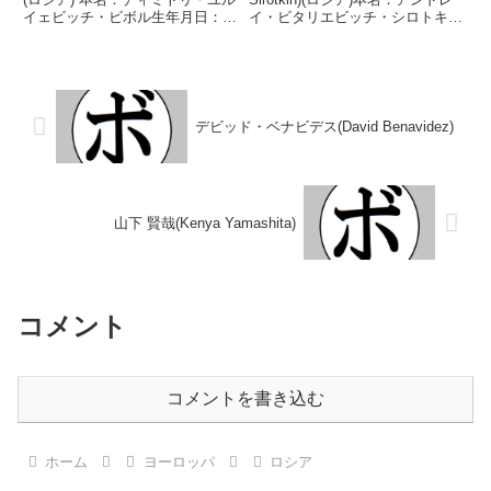
イェビッチ・ビボル生年月日：
イ・ビタリエビッチ・シロトキン
1990年12月28日国籍：ロシア戦
生年月日：1985年3月6日国籍：
績：26戦25勝(12KO)1敗 【獲得
ロシア戦績：23戦20勝(7KO)2敗1
タイトル】WBC米国(USNBC全
分【獲得タイトル】WBCアジア
米)ライトヘビー級シ...
(ABCO)スーパーミドル...
デビッド・ベナビデス(David Benavidez)
山下 賢哉(Kenya Yamashita)
コメント
コメントを書き込む
ホーム
ヨーロッパ
ロシア