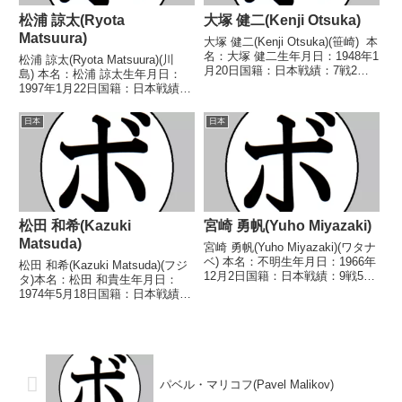
松浦 諒太(Ryota
大塚 健二(Kenji Otsuka)
Matsuura)
大塚 健二(Kenji Otsuka)(笹崎) 本
名：大塚 健二生年月日：1948年1
松浦 諒太(Ryota Matsuura)(川
月20日国籍：日本戦績：7戦2勝
島) 本名：松浦 諒太生年月日：
(2KO)5敗 【獲得タイトル】な
1997年1月22日国籍：日本戦績：
し 【戦歴】1966/01/16
8戦3勝(1KO)5敗 【獲得タイト
○1RKO 渡辺 春蔵(鈴
ル】なし 【戦歴】2019/08/06
日本
日本
木)1966/03/0...
○1RTKO 山内 寛太(Reason大
貴)202...
松田 和希(Kazuki
宮崎 勇帆(Yuho Miyazaki)
Matsuda)
宮崎 勇帆(Yuho Miyazaki)(ワタナ
ベ) 本名：不明生年月日：1966年
松田 和希(Kazuki Matsuda)(フジ
12月2日国籍：日本戦績：9戦5勝
タ)本名：松田 和貴生年月日：
(2KO)4敗 【獲得タイトル】な
1974年5月18日国籍：日本戦績：
し 【戦歴】1993/01/18 ○4R判
8戦7勝(4KO)1敗【獲得タイト
定 (採点不明) 塚田 光弘(オーク
ル】2001年度全日本フェザー級
ラ)199...
新人王【戦歴】1999/10/10
○1RKO 河野 大輔(...
パベル・マリコフ(Pavel Malikov)