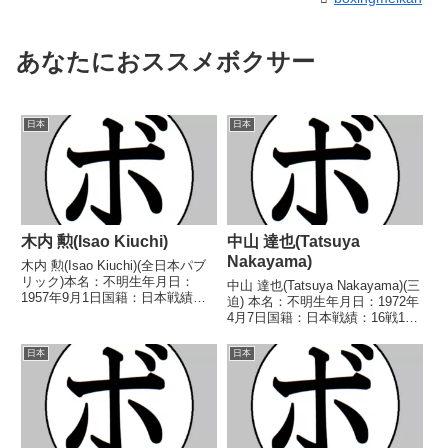
あなたにおススメボクサー
日本
日本
木内 勲(Isao Kiuchi)
中山 達也(Tatsuya
Nakayama)
木内 勲(Isao Kiuchi)(全日本パブ
リック)本名：不明生年月日：
中山 達也(Tatsuya Nakayama)(三
1957年9月1日国籍：日本戦績：
迫) 本名：不明生年月日：1972年
10戦4勝6敗【獲得タイトル】な
4月7日国籍：日本戦績：16戦10
し【戦歴】1978/10/02
勝(6KO)5敗1分 【獲得タイトル】
●3RKO 渡辺 敬之(金
なし 【戦歴】1991/06/10 ○4R
日本
日本
子)1978/12/12 ●4R判定 (採...
判定 (採点不明) 米重 寛之(プロ
テッ...