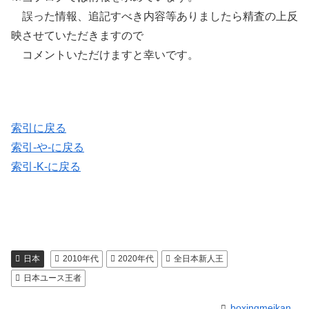
誤った情報、追記すべき内容等ありましたら精査の上反
映させていただきますので
コメントいただけますと幸いです。
索引に戻る
索引-や-に戻る
索引-K-に戻る
日本
2010年代
2020年代
全日本新人王
日本ユース王者
boxingmeikan