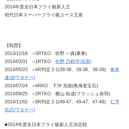
2014年度全日本フライ級新人王
初代日本スーパーフライ級ユース王座
【戦歴】
2013/12/18 ○3RTKO 吹野 一真(東拳)
2014/03/31 ○1RTKO
矢野 乃莉守(花形)
2014/05/23 ○4R判定 2-1(39-38、39-38、38-39)
角本
達治(ワタナベ)
2014/07/24 ○4RKO 下沖 克徳(角海老宝石)
2014/09/25 ○2RTKO 横山 拓成(フラッシュ赤羽)
2014/11/02 ○5R判定 2-1(49-47、49-47、47-48)
仁平
宗忍(ワタナベ)
■2014年度全日本フライ級新人王決定戦