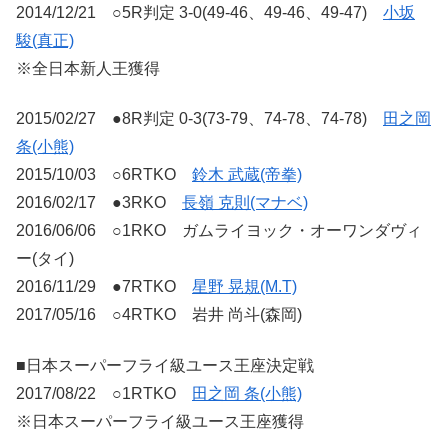
2014/12/21 ○5R判定 3-0(49-46、49-46、49-47)
小坂
駿(真正)
※全日本新人王獲得
2015/02/27 ●8R判定 0-3(73-79、74-78、74-78)
田之岡
条(小熊)
2015/10/03 ○6RTKO
鈴木 武蔵(帝拳)
2016/02/17 ●3RKO
長嶺 克則(マナベ)
2016/06/06 ○1RKO ガムライヨック・オーワンダヴィ
ー(タイ)
2016/11/29 ●7RTKO
星野 晃規(M.T)
2017/05/16 ○4RTKO 岩井 尚斗(森岡)
■日本スーパーフライ級ユース王座決定戦
2017/08/22 ○1RTKO
田之岡 条(小熊)
※日本スーパーフライ級ユース王座獲得