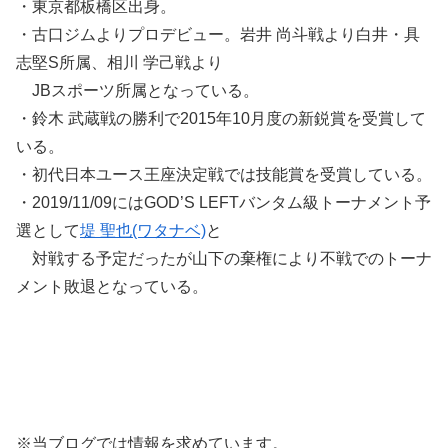
・東京都板橋区出身。
・古口ジムよりプロデビュー。岩井 尚斗戦より白井・具
志堅S所属、相川 学己戦より
JBスポーツ所属となっている。
・鈴木 武蔵戦の勝利で2015年10月度の新鋭賞を受賞して
いる。
・初代日本ユース王座決定戦では技能賞を受賞している。
・2019/11/09にはGOD’S LEFTバンタム級トーナメント予
選として
堤 聖也(ワタナベ)
と
対戦する予定だったが山下の棄権により不戦でのトーナ
メント敗退となっている。
※当ブログでは情報を求めています。