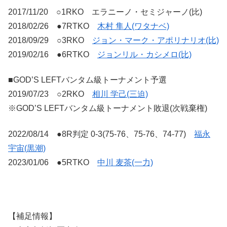
2017/11/20 ○1RKO エラニーノ・セミジャーノ(比)
2018/02/26 ●7RTKO
木村 隼人(ワタナベ)
2018/09/29 ○3RKO
ジョン・マーク・アポリナリオ(比)
2019/02/16 ●6RTKO
ジョンリル・カシメロ(比)
■GOD’S LEFTバンタム級トーナメント予選
2019/07/23 ○2RKO
相川 学己(三迫)
※GOD’S LEFTバンタム級トーナメント敗退(次戦棄権)
2022/08/14 ●8R判定 0-3(75-76、75-76、74-77)
福永
宇宙(黒潮)
2023/01/06 ●5RTKO
中川 麦茶(一力)
【補足情報】