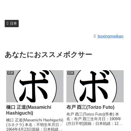
日本
boxingmeikan
あなたにおススメボクサー
日本
日本
橋口 正道(Masamichi
布戸 酉三(Torizo Futo)
Hashiguchi)
布戸 酉三(Torizo Futo)(帝拳) 本
名：布戸 酉三生年月日：1909年
橋口 正道(Masamichi Hashiguchi)
(月日不明)国籍：日本戦績：12戦
(ヨネクラ) 本名：不明生年月日：
3勝(1KO)8敗 【獲得タイトル】
1964年4月23日国籍：日本戦績：