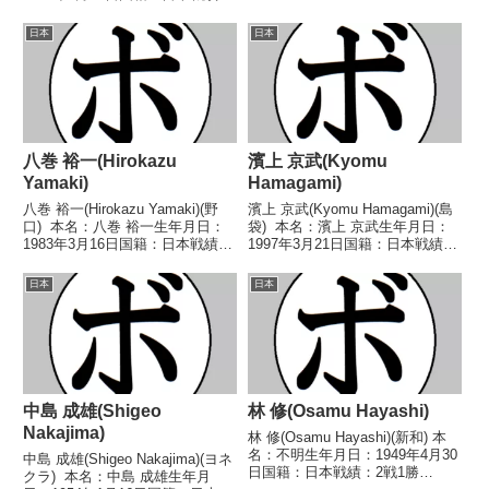
1930年度全日本選手権ウェルタ
14戦9勝(3KO)4敗1分 【獲得タイ
ー級優勝(アマチュア) 【戦歴】
トル】1987年度B級トーナメント
日本
日本
(年月日不明) ○(内容...
ライト級優勝 【戦歴】
1984/04/28...
八巻 裕一(Hirokazu
濱上 京武(Kyomu
Yamaki)
Hamagami)
八巻 裕一(Hirokazu Yamaki)(野
濱上 京武(Kyomu Hamagami)(島
口) 本名：八巻 裕一生年月日：
袋) 本名：濱上 京武生年月日：
1983年3月16日国籍：日本戦績：
1997年3月21日国籍：日本戦績：
16戦7勝(5KO)9敗 【獲得タイト
10戦4勝(4KO)4敗2分 【獲得タイ
ル】なし 【戦歴】2003/10/22
トル】2017年度西部日本フライ
日本
日本
○1RKO 稲葉 鉄平(新日本タチカ
級新人王2018年度西部日本フラ
ワ...
イ級新人王 【戦...
中島 成雄(Shigeo
林 修(Osamu Hayashi)
Nakajima)
林 修(Osamu Hayashi)(新和) 本
名：不明生年月日：1949年4月30
中島 成雄(Shigeo Nakajima)(ヨネ
日国籍：日本戦績：2戦1勝
クラ) 本名：中島 成雄生年月