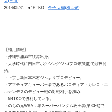
大(三迫)
2014/05/31 ●4RTKO
金子 大樹(横浜光)
【補足情報】
・沖縄県浦添市牧港出身。
・大学時代に四日市ボクシングジム(プロ未加盟)で競技開
始。
・上京し新日本木村ジムよりプロデビュー。
・アマチュアキューバ王者であるバロディア・カレロ・エ
ルナンデスのデビュー戦の対戦相手を務め、
5RTKOで勝利している。
・のちの元WBA世界スーパーバンタム級王者(第30代)で