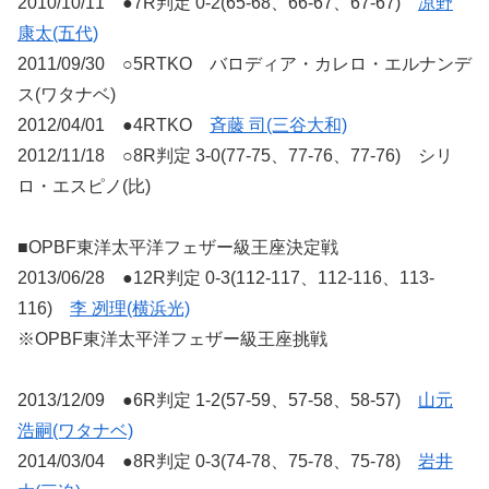
2010/10/11 ●7R判定 0-2(65-68、66-67、67-67)
凉野
康太(五代)
2011/09/30 ○5RTKO バロディア・カレロ・エルナンデ
ス(ワタナベ)
2012/04/01 ●4RTKO
斉藤 司(三谷大和)
2012/11/18 ○8R判定 3-0(77-75、77-76、77-76) シリ
ロ・エスピノ(比)
■OPBF東洋太平洋フェザー級王座決定戦
2013/06/28 ●12R判定 0-3(112-117、112-116、113-
116)
李 冽理(横浜光)
※OPBF東洋太平洋フェザー級王座挑戦
2013/12/09 ●6R判定 1-2(57-59、57-58、58-57)
山元
浩嗣(ワタナベ)
2014/03/04 ●8R判定 0-3(74-78、75-78、75-78)
岩井