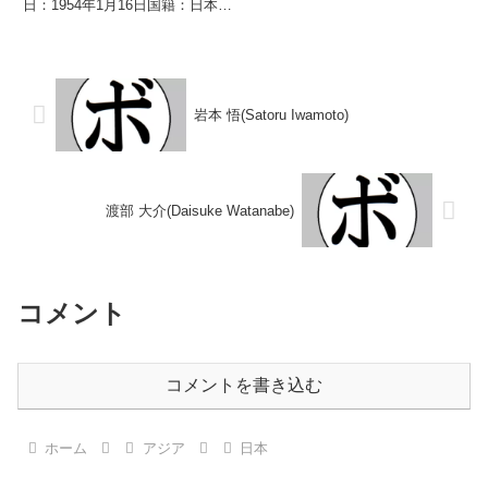
(1KO)1敗 【獲得タイトル】な
日：1954年1月16日国籍：日本戦
し 【戦歴】1970/01/07
績：19戦13勝(7KO)5敗1分 【獲
○2RKO 森田 隆夫(笹
得タイトル】第6代WBC世界ライ
崎)1970/02/04 ●4R判定...
トフライ級王座 【戦歴】
1976/07/12 ...
岩本 悟(Satoru Iwamoto)
渡部 大介(Daisuke Watanabe)
コメント
コメントを書き込む
ホーム
アジア
日本