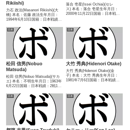
Rikiishi)
落合 壱星(Issei Ochiai)(セレ
ス) 本名：落合 壱星生年月日：
力石 政法(Masanori Rikiishi)(大
2000年11月22日国籍：日本戦
橋) 本名：佐藤 政法生年月日：
績：9戦7勝(6KO)2敗 【獲得タイ
1994年6月10日国籍：日本戦績：
トル】なし 【戦歴】
19戦17勝(12KO)2敗 【獲得タイ
2019/08/03 ○6R判定 3-0(59-
トル】WBCスーパーフェザー級
日本
日本
55、59-56、59-...
シルバー王座第46代OPBF東洋太
平洋スーパーフェ...
松田 信男(Nobuo
大竹 秀典(Hidenori Otake)
Matsuda)
大竹 秀典(Hidenori Otake)(金
子) 本名：大竹 秀典生年月日：
松田 信男(Nobuo Matsuda)(サカ
1981年7月6日国籍：日本戦績：
エ) 本名：不明生年月日：1963年
37戦31勝(14KO)3敗3分 【獲得タ
6月22日国籍：日本戦績：2戦1勝
イトル】第36代日本スーパーバ
(1KO)1敗 【獲得タイトル】な
ンタム級王座第43代OPBF東洋太
し 【戦歴】1988/12/20
日本
日本
平洋スーパーバンタム級...
●4RKO 河野 俊彦(グリーンツ
ダ)1989/08/0...