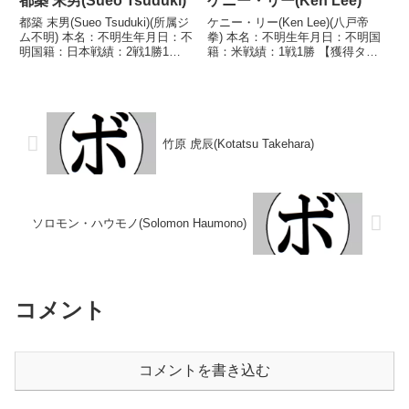
都築 末男(Sueo Tsuduki)
ケニー・リー(Ken Lee)
都築 末男(Sueo Tsuduki)(所属ジ
ケニー・リー(Ken Lee)(八戸帝
ム不明) 本名：不明生年月日：不
拳) 本名：不明生年月日：不明国
明国籍：日本戦績：2戦1勝1
籍：米戦績：1戦1勝 【獲得タイ
分 【獲得タイトル】なし 【戦
トル】なし 【戦歴】
歴】1946/03/21 ○6R判定 (採点
1990/11/24 ○4R判定 (採点不
不明) 柴田 清(サク
明) 池田 高雄(金子) 【補足情
ラ)1946/05/04 △6R判定 ...
報】・米国出身。 ※当ブログで
は情報を求め...
竹原 虎辰(Kotatsu Takehara)
ソロモン・ハウモノ(Solomon Haumono)
コメント
コメントを書き込む