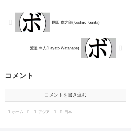
定 (採点不明) 鈴木 貴也(輪島功
ル】なし 【戦歴】■2024年度西
一S)■19...
部日本ライトフライ級新人王準決
勝2024/05/04 ...
國田 虎之朗(Koshiro Kunita)
渡邉 隼人(Hayato Watanabe)
コメント
コメントを書き込む
ホーム
アジア
日本