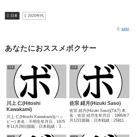
日本
2020年代
seki
あなたにおススメボクサー
日本
日本
川上 仁(Hitoshi
佐宗 緋月(Hizuki Saso)
Kawakami)
佐宗 緋月(Hizuki Saso)(T&T) 本
名：佐宗 緋月生年月日：1995年7
川上 仁(Hitoshi Kawakami)(ハッ
月12日国籍：日本戦績：25戦13
ピー) 本名：不明生年月日：1975
勝(4KO)10敗2分 【獲得タイト
年11月28日国籍：日本戦績：3戦
ル】なし 【戦歴】2013/09/20
3敗 【獲得タイトル】なし 【戦
○4R判定 3-0(40-36、40-36、...
歴】■1994年度東日本スーパーバ