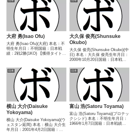
日本
日本
ンタム級新人王予選1994/08/03
●1RKO 横...
大府 勇(Isao Ofu)
大久保 俊亮(Shunsuke
Okubo)
大府 勇(Isao Ofu)(大府) 本名：不
明生年月日：不明国籍：日本戦
大久保 俊亮(Shunsuke Okubo)(中
績：2戦2勝(1KO) 【獲得タイト
日) 本名：大久保 俊亮生年月日：
ル】なし 【戦歴】1975/04/03
2000年10月20日国籍：日本戦
○2RKO 藤村 蔵繁
績：2戦2敗 【獲得タイトル】な
(緑)1975/07/04 ○4R判定 (採点不
し 【戦歴】■2021年度中日本バ
日本
日本
明) 谷口 末雄(平...
ンタム級新人王1回戦
2021/03/21 ●4R判定 0-...
横山 大介(Daisuke
富山 浩(Satoru Toyama)
Yokoyama)
富山 浩(Satoru Toyama)(プロテッ
クシシド) 本名：不明生年月日：
横山 大介(Daisuke Yokoyama)(ウ
1966年1月7日国籍：日本戦績：4
ェスタン延岡) 本名：横山 大介生
戦1勝2敗1分 【獲得タイトル】な
年月日：2001年4月2日国籍：日
し 【戦歴】1990/06/19 △4R判
本戦績：4戦3敗1分 【獲得タイト