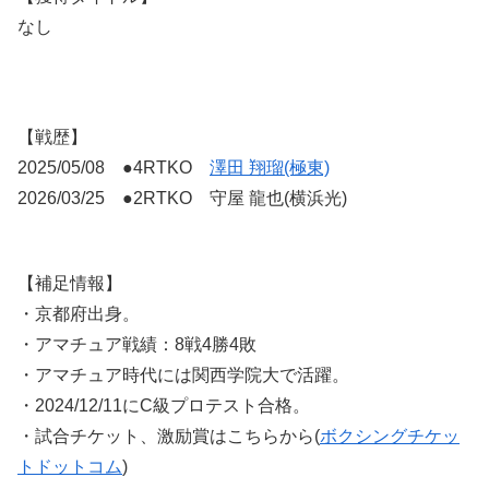
なし
【戦歴】
2025/05/08 ●4RTKO
澤田 翔瑠(極東)
2026/03/25 ●2RTKO 守屋 龍也(横浜光)
【補足情報】
・京都府出身。
・アマチュア戦績：8戦4勝4敗
・アマチュア時代には関西学院大で活躍。
・2024/12/11にC級プロテスト合格。
・試合チケット、激励賞はこちらから(
ボクシングチケッ
トドットコム
)