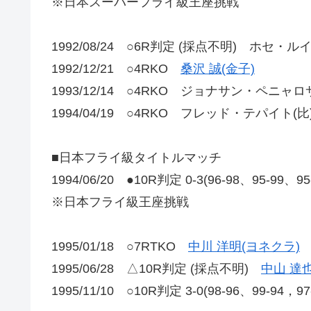
※日本スーパーフライ級王座挑戦
1992/08/24 ○6R判定 (採点不明) ホセ・
1992/12/21 ○4RKO
桑沢 誠(金子)
1993/12/14 ○4RKO ジョナサン・ペニャロサ
1994/04/19 ○4RKO フレッド・テパイト(比
■日本フライ級タイトルマッチ
1994/06/20 ●10R判定 0-3(96-98、95-99、9
※日本フライ級王座挑戦
1995/01/18 ○7RTKO
中川 洋明(ヨネクラ)
1995/06/28 △10R判定 (採点不明)
中山 達也
1995/11/10 ○10R判定 3-0(98-96、99-94，9