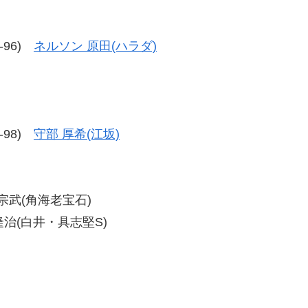
6-96)
ネルソン 原田(ハラダ)
5-98)
守部 厚希(江坂)
 宗武(角海老宝石)
 隆治(白井・具志堅S)