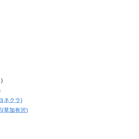
)
)
ヨネクラ)
郎(草加有沢)