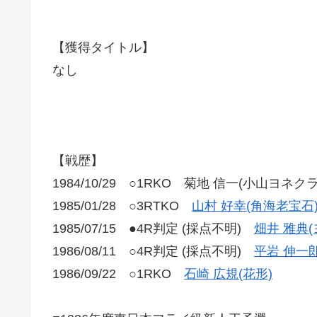
【獲得タイトル】
なし
【戦歴】
1984/10/29 ○1RKO 菊地 信一(小山ヨネクラ
1985/01/28 ○3RTKO
山村 好幸(角海老宝石
1985/07/15 ●4R判定 (採点不明)
畑井 雅典(
1986/08/11 ○4R判定 (採点不明)
平岩 伸一
1986/09/22 ○1RKO
石崎 広規(花形)