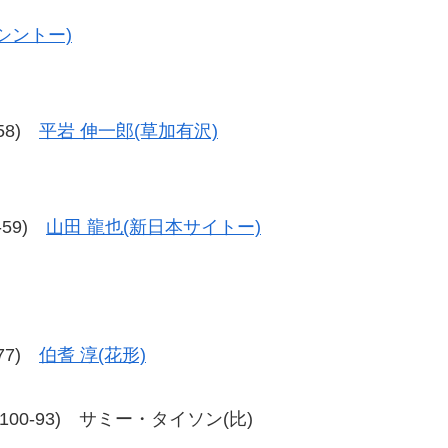
シントー)
-58)
平岩 伸一郎(草加有沢)
9-59)
山田 龍也(新日本サイトー)
-77)
伯耆 淳(花形)
-94、100-93) サミー・タイソン(比)