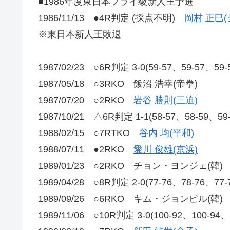
■1986年度東日本フライ級新人王予選
1986/11/13 ●4R判定 (採点不明)
岡村 正巳(
※東日本新人王敗退
1987/02/23 ○6R判定 3-0(59-57、59-57、59
1987/05/18 ○3RKO 飯沼 浩幸(帝拳)
1987/07/20 ○2RKO
岩谷 勝則(三迫)
1987/10/21 △6R判定 1-1(58-57、58-59、5
1988/02/15 ○7RTKO
谷内 均(平和)
1988/07/11 ●2RKO
愛川 俊雄(京浜)
1989/01/23 ○2RKO チョン・ヨンジェ(韓)
1989/04/28 ○8R判定 2-0(77-76、78-76、77
1989/09/26 ○6RKO キム・ジョンピル(韓)
1989/11/06 ○10R判定 3-0(100-92、100