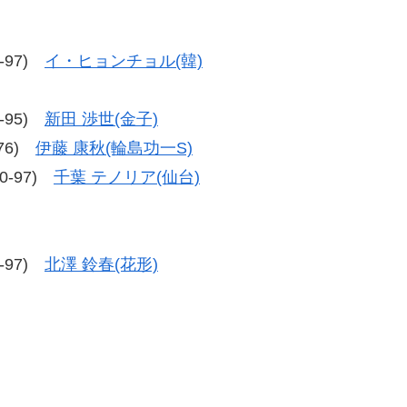
6-97)
イ・ヒョンチョル(韓)
7-95)
新田 渉世(金子)
-76)
伊藤 康秋(輪島功一S)
00-97)
千葉 テノリア(仙台)
8-97)
北澤 鈴春(花形)