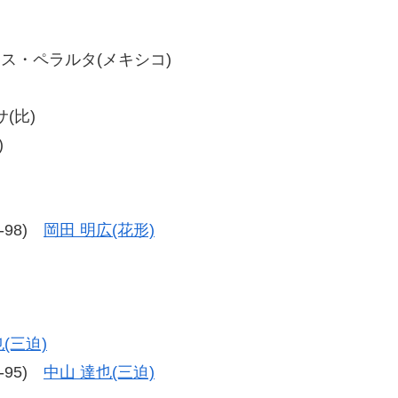
ルイス・ペラルタ(メキシコ)
(比)
)
5-98)
岡田 明広(花形)
(三迫)
7-95)
中山 達也(三迫)