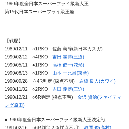
1990年度全日本スーパーフライ級新人王
第15代日本スーパーフライ級王座
【戦歴】
1989/12/11 ○1RKO 佐藤 憲辞(新日本カスガ)
1990/02/12 ○4RKO
吉田 義博(三迫)
1990/05/11 ●1RKO
高橋 健一(花形)
1990/08/13 ○1RKO
山本 一比呂(東拳)
1990/09/28 △4R判定 (採点不明)
岩橋 良人(カワイ)
1990/11/02 ○2RKO
吉田 義博(三迫)
1990/12/21 ○6R判定 (採点不明)
金沢 賢治(ファイティ
ング原田)
■1990年度全日本スーパーフライ級新人王決定戦
1991/02/16 ○6R判定 2-0(採点不明)
狭間 俊(高村)