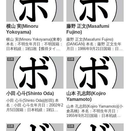
横山 実(Minoru
藤野 正文(Masafumi
Yokoyama)
Fujino)
横山 実(Minoru Yokoyama)(東拳)
藤野 正文(Masafumi Fujino)
本名：不明生年月日：不明国籍：
(DANGAN) 本名：藤野 正文生年
日本戦績：1戦1敗【獲得タイト
月日：1986年9月21日国籍：日本
ル】なし【戦歴】1954/09/21
戦績：12戦6勝(4KO)5敗1分 【獲
●4R判定 (採点不明) 大野 善久
得タイトル】なし 【戦歴】
日本
日本
(横体)【補足情報】・戦績/戦歴は
2007/12/24 ●4R判定 0-3(37-
判明済みのもののみ記載...
39、3...
小田 心斗(Shinto Oda)
山本 孔志郎(Kojiro
Yamamoto)
小田 心斗(Shinto Oda)(杉田) 本
名：小田 心斗生年月日：2002年2
山本 孔志郎(Kojiro Yamamoto)(小
月5日国籍：日本戦績：1戦1
倉高橋) 本名：不明生年月日：
敗 【獲得タイトル】なし 【戦
1955年9月2日国籍：日本戦績：
歴】2025/05/25 ●1RKO 山中
14戦7勝(2KO)7敗 【獲得タイト
圭市(中日) 【補足情報】・岩手県
ル】1980年度西部日本スーパー
日本
日本
久慈市出身。・2024...
バンタム級新人王 【戦歴】