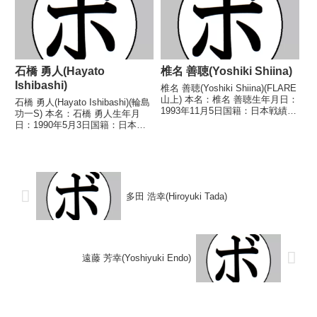
1979/06/14 ○...
石橋 勇人(Hayato
椎名 善聴(Yoshiki Shiina)
Ishibashi)
椎名 善聴(Yoshiki Shiina)(FLARE
山上) 本名：椎名 善聴生年月日：
石橋 勇人(Hayato Ishibashi)(輪島
1993年11月5日国籍：日本戦績：
功一S) 本名：石橋 勇人生年月
14戦7勝(4KO)7敗 【獲得タイト
日：1990年5月3日国籍：日本戦
ル】なし 【戦歴】2016/04/27
績：6戦3勝(2KO)3敗 【獲得タイ
○4R判定 3-0(39-36、39-...
トル】なし 【戦歴】
2022/03/02 ○1RTKO ミルザ
ド・マハディ(本多)■...
多田 浩幸(Hiroyuki Tada)
遠藤 芳幸(Yoshiyuki Endo)