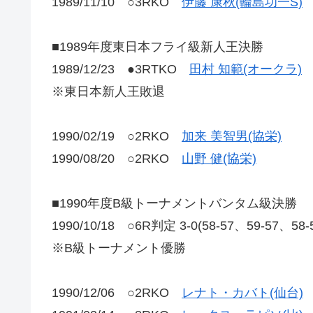
1989/11/10 ○3RKO
伊藤 康秋(輪島功一S)
■1989年度東日本フライ級新人王決勝
1989/12/23 ●3RTKO
田村 知範(オークラ)
※東日本新人王敗退
1990/02/19 ○2RKO
加来 美智男(協栄)
1990/08/20 ○2RKO
山野 健(協栄)
■1990年度B級トーナメントバンタム級決勝
1990/10/18 ○6R判定 3-0(58-57、59-57、58
※B級トーナメント優勝
1990/12/06 ○2RKO
レナト・カバト(仙台)