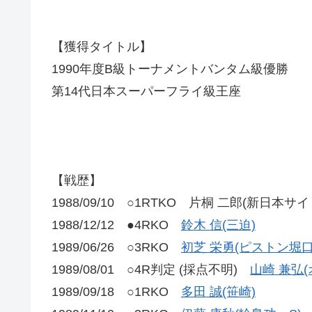
【獲得タイトル】
1990年度B級トーナメントバンタム級優勝
第14代日本スーパーフライ級王座
【戦歴】
1988/09/10 ○1RTKO 片桐 二郎(新日本サイ
1988/12/12 ●4RKO
鈴木 信(三迫)
1989/06/26 ○3RKO
初芝 栄勇(ピストン堀口
1989/08/01 ○4R判定 (採点不明)
山崎 兼弘(
1989/09/18 ○1RKO
多田 誠(笹崎)