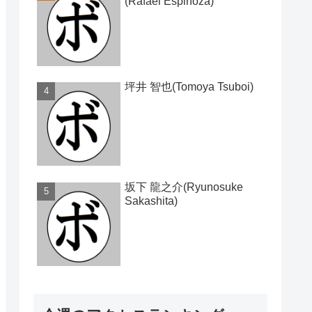
(Rafael Espinoza)
坪井 智也(Tomoya Tsuboi)
坂下 龍之介(Ryunosuke
Sakashita)