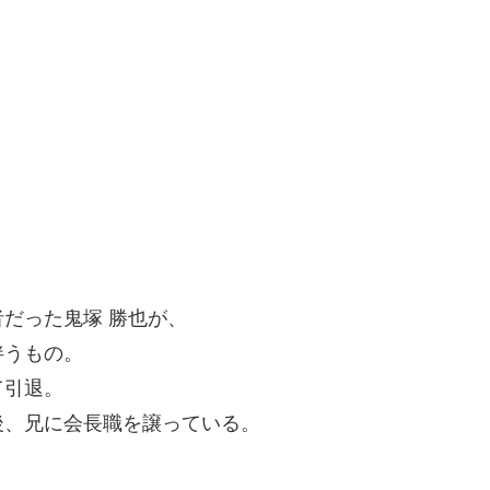
だった鬼塚 勝也が、
伴うもの。
て引退。
後、兄に会長職を譲っている。