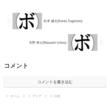
10勝(8KO)13敗2分 【獲得タイト
6戦3勝(1KO)2敗1分 【獲得タイ
ル】なし 【戦歴】1978/05/19
トル】2017年度東日本スーパー
○1RKO 田中 義弘(角海
ライト級新人王 【戦歴】■2016
老)1978/...
年度ライト級C級トー...
杦本 健太(Kenta Sugimoto)
市野 将士(Masashi Ichino)
コメント
コメントを書き込む
ホーム
アジア
日本