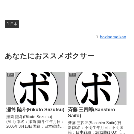
日本
boxingmeikan
あなたにおススメボクサー
日本
日本
瀬筒 陸斗(Rikuto Sezutsu)
斉藤 三四郎(Sanshiro
Saito)
瀬筒 陸斗(Rikuto Sezutsu)
(M.T) 本名：瀬筒 陸斗生年月日：
斉藤 三四郎(Sanshiro Saito)(日
2005年3月18日国籍：日本戦績：
新)本名：不明生年月日：不明国
6戦6勝(4KO) 【獲得タイトル】第
籍：日本戦績：1戦1勝(1KO)【獲