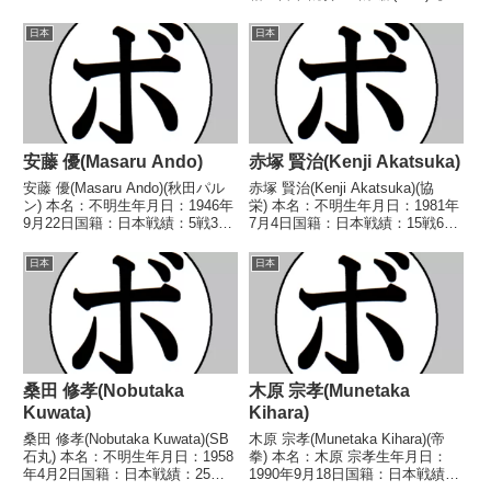
6代日本ライトフライ級ユース王
得タイトル】なし【戦歴】■1947
座 【戦歴】2023/06/12
年度(第二回)東日本ミドル級新人
日本
日本
○2RKO チョン・ヒ...
王準決勝1947/04/05 ○1R棄権
吉野 不二夫(第一...
安藤 優(Masaru Ando)
赤塚 賢治(Kenji Akatsuka)
安藤 優(Masaru Ando)(秋田パル
赤塚 賢治(Kenji Akatsuka)(協
ン) 本名：不明生年月日：1946年
栄) 本名：不明生年月日：1981年
9月22日国籍：日本戦績：5戦3勝
7月4日国籍：日本戦績：15戦6勝
1敗1分 【獲得タイトル】な
(1KO)8敗1分 【獲得タイトル】な
し 【戦歴】1969/09/07 ○4R判
し 【戦歴】1999/10/18
日本
日本
定 (採点不明) 松尾 修(協
●2RKO 大塚 慎也(白井・具志堅
栄)1969/12/03 ...
S)2000/0...
桑田 修孝(Nobutaka
木原 宗孝(Munetaka
Kuwata)
Kihara)
桑田 修孝(Nobutaka Kuwata)(SB
木原 宗孝(Munetaka Kihara)(帝
石丸) 本名：不明生年月日：1958
拳) 本名：木原 宗孝生年月日：
年4月2日国籍：日本戦績：25戦
1990年9月18日国籍：日本戦績：