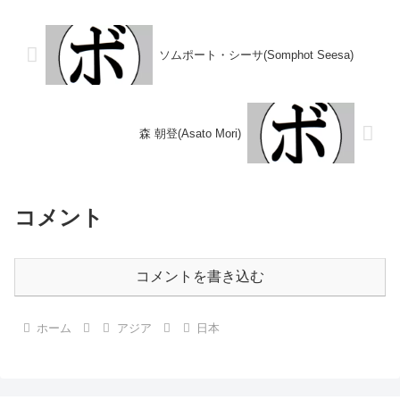
●4R判定 (採点不明) 佐藤 一美
○1RKO 西田 徳彦(平沼)■1980年
(新光)19...
度西日...
ソムポート・シーサ(Somphot Seesa)
森 朝登(Asato Mori)
コメント
コメントを書き込む
ホーム
アジア
日本