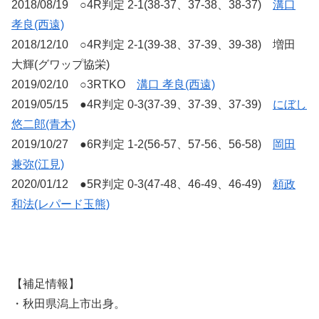
2018/08/19 ○4R判定 2-1(38-37、37-38、38-37)
溝口
孝良(西遠)
2018/12/10 ○4R判定 2-1(39-38、37-39、39-38) 増田
大輝(グワップ協栄)
2019/02/10 ○3RTKO
溝口 孝良(西遠)
2019/05/15 ●4R判定 0-3(37-39、37-39、37-39)
にぼし
悠二郎(青木)
2019/10/27 ●6R判定 1-2(56-57、57-56、56-58)
岡田
兼弥(江見)
2020/01/12 ●5R判定 0-3(47-48、46-49、46-49)
頼政
和法(レパード玉熊)
【補足情報】
・秋田県潟上市出身。