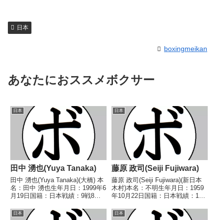
日本
boxingmeikan
あなたにおススメボクサー
日本
日本
田中 湧也(Yuya Tanaka)
藤原 政司(Seiji Fujiwara)
田中 湧也(Yuya Tanaka)(大橋) 本
藤原 政司(Seiji Fujiwara)(新日本
名：田中 湧也生年月日：1999年6
木村)本名：不明生年月日：1959
月19日国籍：日本戦績：9戦8勝
年10月22日国籍：日本戦績：17
(5KO)1敗 【獲得タイトル】な
戦11勝(6KO)5敗1分【獲得タイト
し 【戦歴】2022/07/12 ○6R判
ル】1981年度全日本スーパーラ
日本
日本
定 3-0(58-55、58-55、58-55)...
イト級新人王【戦歴】