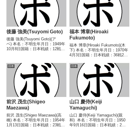
1980/11/24 ○4R判定...
後藤 強美(Tsuyomi Goto)
福本 博章(Hiroaki
Fukumoto)
後藤 強美(Tsuyomi Goto)(ア
ベ) 本名：不明生年月日：1949年
福本 博章(Hiroaki Fukumoto)(木
10月8日国籍：日本戦績：12戦6
下) 本名：不明生年月日：1970年
勝(2KO)4敗2分 【獲得タイトル】
4月3日国籍：日本戦績：36戦20
なし 【戦歴】1967/11/08
勝(16KO)14敗2分 【獲得タイト
○1RKO 中内 康範(笹
ル】なし 【戦歴】1988/01/17
日本
日本
崎)1967/12/07 ●...
●4R判定 (採点不明) 三宅 博大
阪福岡...
前沢 茂生(Shigeo
山口 慶侍(Keiji
Maezawa)
Yamaguchi)
前沢 茂生(Shigeo Maezawa)(高
山口 慶侍(Keiji Yamaguchi)(親
橋) 本名：不明生年月日：1954年
和) 本名：不明生年月日：1950
1月13日国籍：日本戦績：23戦9
年9月16日国籍：日本戦績：2戦1
勝(1KO)11敗3分 【獲得タイト
勝(1KO)1敗 【獲得タイトル】な
ル】なし 【戦歴】1972/05/18
し 【戦歴】1980/08/19