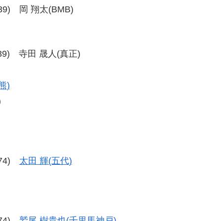
-39) 岡 翔太(BMB)
8-39) 寺田 晟人(真正)
熊)
)
-74)
太田 輝(五代)
-74)
鷲尾 樹貴也(千里馬神戸)