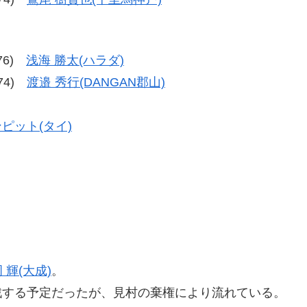
-76)
浅海 勝太(ハラダ)
-74)
渡邉 秀行(DANGAN郡山)
ピット(タイ)
 輝(大成)
。
戦する予定だったが、見村の棄権により流れている。