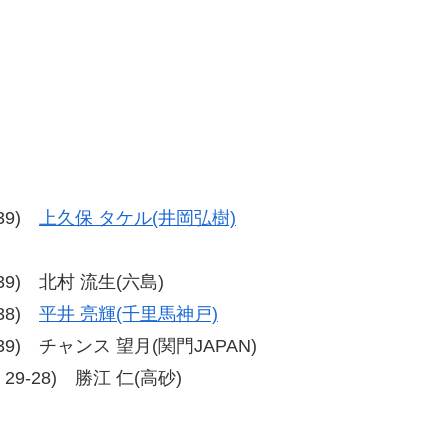
-39)
上久保 タケル(井岡弘樹)
7-39) 北村 流生(六島)
-38)
平井 亮輝(千里馬神戸)
36-39) チャンス 望月(関門JAPAN)
9、29-28) 勝江 仁(高砂)