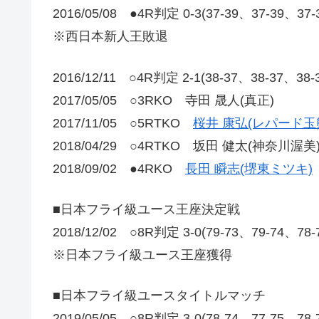
2016/05/08 ●4R判定 0-3(37-39、37-39、37
※西日本新人王敗退
2016/12/11 ○4R判定 2-1(38-37、38-37、3
2017/05/05 ○3RKO 寺田 晟人(真正)
2017/11/05 ○5RTKO
桜井 康弘(レパード玉
2018/04/29 ○4RTKO 坂田 健太(神奈川渥美
2018/09/02 ●4RKO
長田 瞬志(堺東ミツキ)
■日本フライ級ユース王座決定戦
2018/12/02 ○8R判定 3-0(79-73、79-74、78
※日本フライ級ユース王座獲得
■日本フライ級ユースタイトルマッチ
2019/05/05 ○8R判定 3-0(78-74、77-75、78