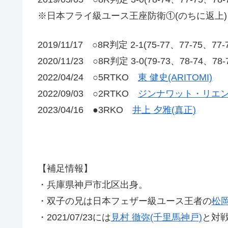
※日本フライ級ユース王座防衛①(のちに返上)
2019/11/17 ○8R判定 2-1(75-77、77-75、77
2020/11/23 ○8R判定 3-0(79-73、78-74、78
2022/04/24 ○5RTKO
東 健史(ARITOMI)
2022/09/03 ○2RTKO
ジンナワット・リエン
2023/04/16 ●3RKO
井上 夕雅(真正)
【補足情報】
・兵庫県神戸市北区出身。
・双子の兄は日本フェザー級ユース王者の
松岡
・2021/07/23には
見村 徹弥(千里馬神戸)
と対