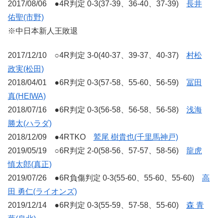
2017/08/06 ●4R判定 0-3(37-39、36-40、37-39)
長井
佑聖(市野)
※中日本新人王敗退
2017/12/10 ○4R判定 3-0(40-37、39-37、40-37)
村松
政実(松田)
2018/04/01 ●6R判定 0-3(57-58、55-60、56-59)
冨田
真(HEIWA)
2018/07/16 ●6R判定 0-3(56-58、56-58、56-58)
浅海
勝太(ハラダ)
2018/12/09 ●4RTKO
鷲尾 樹貴也(千里馬神戸)
2019/05/19 ○6R判定 2-0(58-56、57-57、58-56)
龍虎
慎太郎(真正)
2019/07/26 ●6R負傷判定 0-3(55-60、55-60、55-60)
高
田 勇仁(ライオンズ)
2019/12/14 ●6R判定 0-3(55-59、57-58、55-60)
森 青