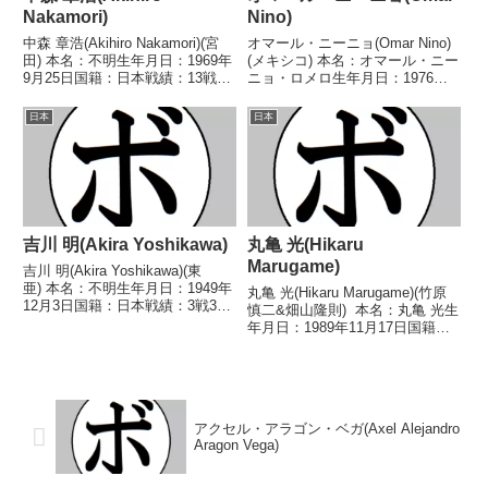
Nakamori)
Nino)
中森 章浩(Akihiro Nakamori)(宮
オマール・ニーニョ(Omar Nino)
田) 本名：不明生年月日：1969年
(メキシコ) 本名：オマール・ニー
9月25日国籍：日本戦績：13戦8
ニョ・ロメロ生年月日：1976年5
勝(6KO)3敗2分 【獲得タイトル】
月12日国籍：メキシコ戦績：40
なし 【戦歴】1992/04/17
戦32勝(13KO)6敗2分 【獲得タイ
日本
日本
○1RKO 小堀 英次郎(セ
トル】WBAカリブ海ライトフラ
キ)1992/07...
イ級王座第25代WBC世界ライ...
吉川 明(Akira Yoshikawa)
丸亀 光(Hikaru
Marugame)
吉川 明(Akira Yoshikawa)(東
亜) 本名：不明生年月日：1949年
丸亀 光(Hikaru Marugame)(竹原
12月3日国籍：日本戦績：3戦3
慎二&畑山隆則) 本名：丸亀 光生
敗 【獲得タイトル】なし 【戦
年月日：1989年11月17日国籍：
歴】1968/07/16 ●4R判定 (採点
日本戦績：10戦6勝(4KO)3敗1
不明) 佐竹 親夫(聨合)■1968年度
分 【獲得タイトル】2008年度国
西日本フライ...
体成年の部バンタム級優勝(アマ
チュア)2008年...
アクセル・アラゴン・ベガ(Axel Alejandro
Aragon Vega)