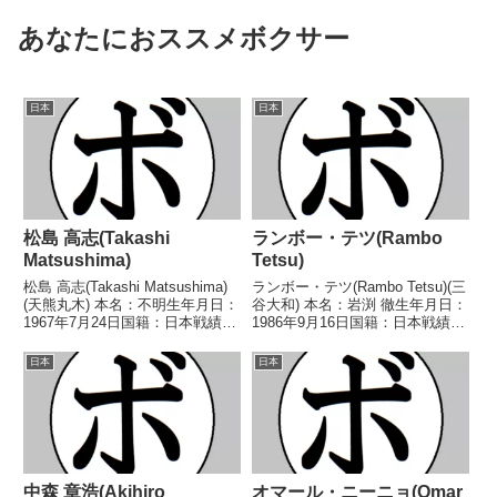
あなたにおススメボクサー
日本
日本
松島 高志(Takashi
ランボー・テツ(Rambo
Matsushima)
Tetsu)
松島 高志(Takashi Matsushima)
ランボー・テツ(Rambo Tetsu)(三
(天熊丸木) 本名：不明生年月日：
谷大和) 本名：岩渕 徹生年月日：
1967年7月24日国籍：日本戦績：
1986年9月16日国籍：日本戦績：
7戦3勝(2KO)3敗1分 【獲得タイ
7戦2勝(1KO)4敗1分 【獲得タイ
トル】なし 【戦歴】■1992年度
トル】なし 【戦歴】
日本
日本
中日本スーパーフライ級新人王予
2018/09/16 ○4R判定 3-0(40-
選1992/06/...
36、40-36、4...
中森 章浩(Akihiro
オマール・ニーニョ(Omar