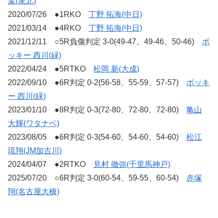
葉(泉北)
2020/07/26 ●1RKO
丁野 拓海(中日)
2021/03/14 ●4RKO
丁野 拓海(中日)
2021/12/11 ○5R負傷判定 3-0(49-47、49-46、50-46)
ポ
ッキー 西川(緑)
2022/04/24 ●5RTKO
松岡 新(大成)
2022/09/10 ●6R判定 0-2(56-58、55-59、57-57)
ポッキ
ー 西川(緑)
2023/01/10 ●8R判定 0-3(72-80、72-80、72-80)
亀山
大輝(ワタナベ)
2023/08/05 ●6R判定 0-3(54-60、54-60、54-60)
松江
琉翔(JM加古川)
2024/04/07 ●2RTKO
見村 徹弥(千里馬神戸)
2025/07/20 ○6R判定 3-0(60-54、59-55、60-54)
赤塚
翔(名古屋大橋)