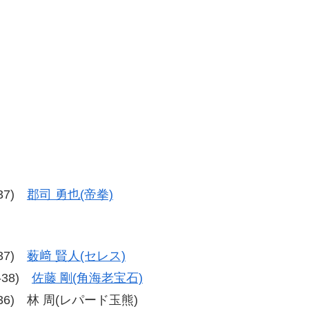
-37)
郡司 勇也(帝拳)
-37)
薮﨑 賢人(セレス)
8-38)
佐藤 剛(角海老宝石)
40-36) 林 周(レパード玉熊)