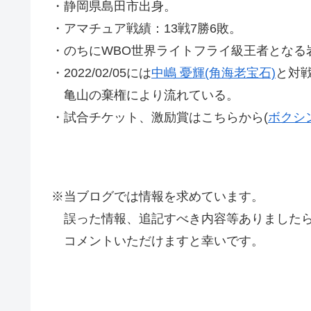
・静岡県島田市出身。
・アマチュア戦績：13戦7勝6敗。
・のちにWBO世界ライトフライ級王者となる
・2022/02/05には
中嶋 憂輝(角海老宝石)
と対
亀山の棄権により流れている。
・試合チケット、激励賞はこちらから(
ボクシ
※当ブログでは情報を求めています。
誤った情報、追記すべき内容等ありましたら
コメントいただけますと幸いです。