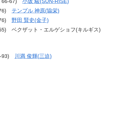
、66-67)
小坂 駿(SUN-RISE)
-76)
テンプル 神原(協栄)
-76)
野田 賢史(金子)
55、59-55) ベクザット・エルゲショフ(キルギス)
7-93)
川満 俊輝(三迫)