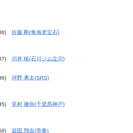
-38)
佐藤 剛(角海老宝石)
-37)
川井 稜(石川ジム立川)
-36)
河野 勇太(SRS)
戦
-45)
見村 徹弥(千里馬神戸)
-58)
岩田 翔吉(帝拳)