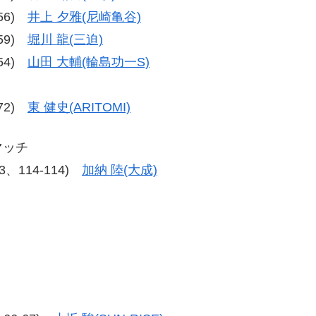
-56)
井上 夕雅(尼崎亀谷)
-59)
堀川 龍(三迫)
-54)
山田 大輔(輪島功一S)
-72)
東 健史(ARITOMI)
マッチ
13、114-114)
加納 陸(大成)