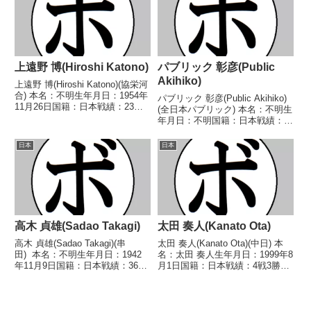
●3R...
上遠野 博(Hiroshi Katono)
パブリック 彰彦(Public
Akihiko)
上遠野 博(Hiroshi Katono)(協栄河
合) 本名：不明生年月日：1954年
パブリック 彰彦(Public Akihiko)
11月26日国籍：日本戦績：23戦
(全日本パブリック) 本名：不明生
10勝(6KO)12敗1分 【獲得タイト
年月日：不明国籍：日本戦績：1
ル】1974年度VANカップ争奪4回
戦1敗 【獲得タイトル】な
戦ウェルター級優勝 【戦歴】
し 【戦歴】1992/10/29
日本
日本
1972/03/...
●3RKO 西島 洋介山(オサ
ム) 【補足情報】・キックボクシ
ング戦...
高木 貞雄(Sadao Takagi)
太田 奏人(Kanato Ota)
高木 貞雄(Sadao Takagi)(串
太田 奏人(Kanato Ota)(中日) 本
田) 本名：不明生年月日：1942
名：太田 奏人生年月日：1999年8
年11月9日国籍：日本戦績：36戦
月1日国籍：日本戦績：4戦3勝1
18勝(12KO)13敗5分 【獲得タイ
敗 【獲得タイトル】なし 【戦
トル】なし 【戦歴】
歴】2017/07/16 ○4R判定 3-
1964/01/16 ○2RKO 閃光寺 竜
0(40-35、40-35、40-35) 甲斐 貞
徳(極東)1964/...
行(...