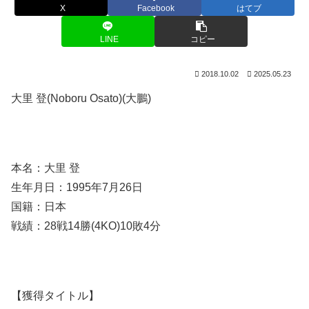
X
Facebook
はてブ
LINE
コピー
2018.10.02
2025.05.23
大里 登(Noboru Osato)(大鵬)
本名：大里 登
生年月日：1995年7月26日
国籍：日本
戦績：28戦14勝(4KO)10敗4分
【獲得タイトル】