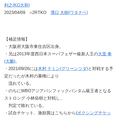
利之(KG大和)
2023/04/09 ○2RTKO
濱口 大樹(ワタナベ)
【補足情報】
・大阪府大阪市東住吉区出身。
・兄は2013年度西日本スーパフェザー級新人王の
大里 拳
(大鵬)
。
・2021/09/26には
木村 テミン(グリーンツダ)
と対戦する予
定だったが木村の棄権により
流れている。
・のちにWBOアジアパシフィックバンタム級王者となる
ストロング 小林佑樹と対戦し、
判定で敗れている。
・試合チケット、激励賞はこちらから(
ボクシングチケッ