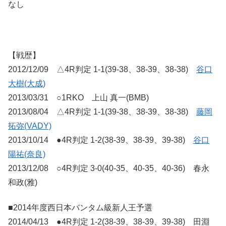
なし
【戦歴】
2012/12/09 △4R判定 1-1(39-38、38-39、38-38)
谷口
大樹(大成)
2013/03/31 ○1RKO 上山 真一(BMB)
2013/08/04 △4R判定 1-1(39-38、38-39、38-38)
藤岡
拓弥(VADY)
2013/10/14 ●4R判定 1-2(38-39、38-39、39-38)
谷口
陽祐(奈良)
2013/12/08 ○4R判定 3-0(40-35、40-35、40-36) 春永
和政(雅)
■2014年度西日本バンタム級新人王予選
2014/04/13 ●4R判定 1-2(38-39、38-39、39-38) 田淵