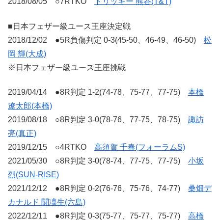
2018/08/05 ○7RTKO
トリッキー 熊谷(T&T)
■日本フェザー級ユース王座決定戦
2018/12/02 ●5R負傷判定 0-3(45-50、46-49、46-50)
松
岡 輝(大成)
※日本フェザー級ユース王座挑戦
2019/04/14 ●8R判定 1-2(74-78、75-77、77-75)
本橋
遼太郎(本橋)
2019/08/18 ○8R判定 3-0(78-76、77-75、78-75)
諏訪
亮(真正)
2019/12/15 ○4RTKO
高須賀 千春(フォーラムS)
2021/05/30 ○8R判定 3-0(78-74、77-75、77-75)
小坂
烈(SUN-RISE)
2021/12/12 ●8R判定 0-2(76-76、75-76、74-77)
桑畑デ
カナルド 闘凜生(六島)
2022/12/11 ●8R判定 0-3(75-77、75-77、75-77)
高橋