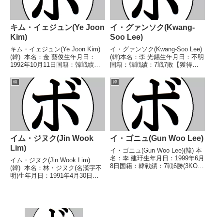
キム・イェジュン(Ye Joon
イ・グァンソク(Kwang-
Kim)
Soo Lee)
キム・イェジュン(Ye Joon Kim)
イ・グァンソク(Kwang-Soo Lee)
(韓) 本名：金 藝俊生年月日：
(韓)本名：李 光錫生年月日：不明
1992年10月11日国籍：韓戦績：
国籍：韓戦績：7戦7敗【獲得タ
27戦22勝(14KO)3敗2分 【獲得タ
イトル】なし【戦歴】
イトル】WBCスーパーバンタム
1978/12/09 ●4R判定 (採点不
韓
韓
級ユース王座IBFアジアスーパー
明) キム・チョルホ
バンタム級王座WBAアジ...
(韓)1980/06/29 ●10R判定 0-3(...
イム・ジヌク(Jin Wook
イ・ゴニュ(Gun Woo Lee)
Lim)
イ・ゴニュ(Gun Woo Lee)(韓) 本
名：李 建玗生年月日：1999年6月
イム・ジヌク(Jin Wook Lim)
8日国籍：韓戦績：7戦6勝(3KO)1
(韓) 本名：林・ジヌク(名漢字不
敗 【獲得タイトル】なし 【戦
明)生年月日：1991年4月30日国
歴】2025/02/22 ○3RKO ファ
籍：韓戦績：28戦12勝(5KO)11敗
ン・ジェドン(韓)2025/06/07
5分 【獲得タイトル】韓国バンタ
○3RK...
ム級王座韓国フェザー級王
座 【戦歴】2009/07/2...