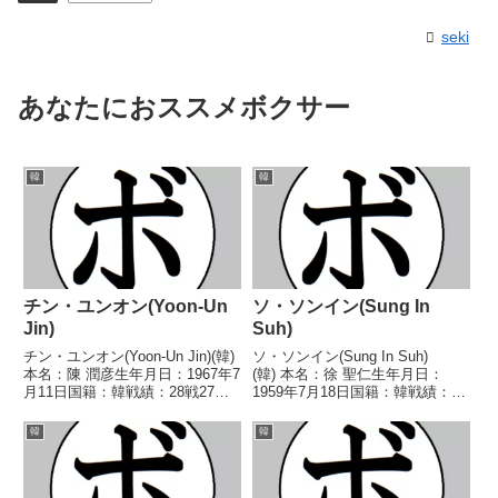
seki
あなたにおススメボクサー
韓
韓
チン・ユンオン(Yoon-Un
ソ・ソンイン(Sung In
Jin)
Suh)
チン・ユンオン(Yoon-Un Jin)(韓)
ソ・ソンイン(Sung In Suh)
本名：陳 潤彦生年月日：1967年7
(韓) 本名：徐 聖仁生年月日：
月11日国籍：韓戦績：28戦27勝
1959年7月18日国籍：韓戦績：27
(18KO)1敗【獲得タイトル】なし
戦22勝(11KO)5敗 【獲得タイト
【戦歴】1985/06/01 ○1RKO
ル】1980年度アジア選手権フラ
韓
韓
イ・ウォンホ(韓)1985/06/29
イ級優勝(アマチュア)韓国スーパ
○3R...
ーバンタム級王座第2代IBF世...