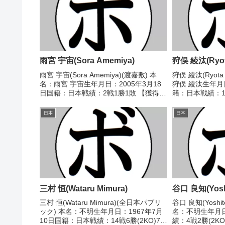
雨宮 宇宙(Sora Amemiya)
狩俣 綾汰(Ryota
雨宮 宇宙(Sora Amemiya)(渡嘉敷) 本
狩俣 綾汰(Ryota 
名：雨宮 宇宙生年月日：2005年3月18
狩俣 綾汰生年月日
日国籍：日本戦績：2戦1勝1敗 【獲得タ
籍：日本戦績：12
イトル】なし 【戦歴】2025/09/20
得タイトル】20
○4R判定 3-0(40-36、39-37、39-37)
ライ級新人王 【戦
日本
日本
和地...
○1R棄権 楠...
三村 恒(Wataru Mimura)
谷口 良知(Yoshi
三村 恒(Wataru Mimura)(全日本パブリ
谷口 良知(Yoshito
ック) 本名：不明生年月日：1967年7月
名：不明生年月
10日国籍：日本戦績：14戦6勝(2KO)7敗
績：4戦2勝(2K