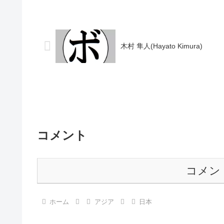
1分 【獲得タイトル】なし 【戦歴】
ル】なし【戦歴】1
1990/05/15 ○4R判定 (採点不明) 成田
○6RKO 佐々木 
知高(斉田...
形)1996/04/15 
木村 隼人(Hayato Kimura)
コメント
コメン
ホーム
アジア
日本