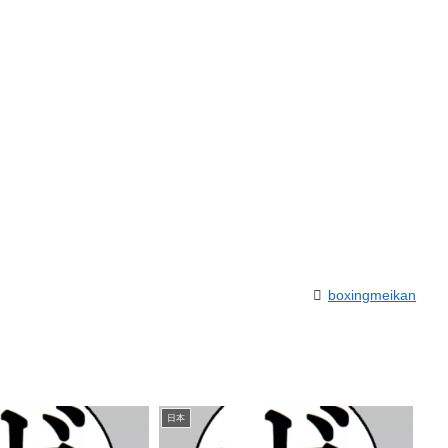
boxingmeikan
日本