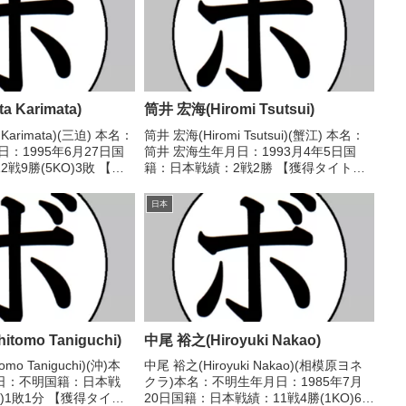
 Karimata)
筒井 宏海(Hiromi Tsutsui)
Karimata)(三迫) 本名：
筒井 宏海(Hiromi Tsutsui)(蟹江) 本名：
：1995年6月27日国
筒井 宏海生年月日：1993月4年5日国
戦9勝(5KO)3敗 【獲
籍：日本戦績：2戦2勝 【獲得タイト
20年度全日本ライトフ
ル】なし 【戦歴】2021/07/18 ○4R判
歴】2019/06/09
定 3-0(40-36、40-36、40-36) エマ
日本
ン・...
tomo Taniguchi)
中尾 裕之(Hiroyuki Nakao)
mo Taniguchi)(沖)本
中尾 裕之(Hiroyuki Nakao)(相模原ヨネ
日：不明国籍：日本戦
クラ)本名：不明生年月日：1985年7月
O)1敗1分 【獲得タイト
20日国籍：日本戦績：11戦4勝(1KO)6敗