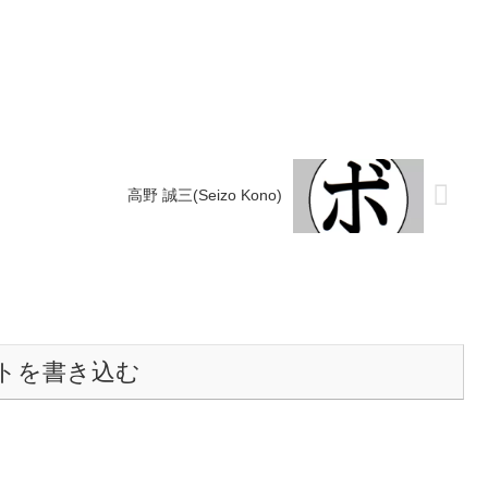
995/09/18
1分【獲得タイトル】なし【戦歴】
聡(MI花
2005/09/02 ○4R判定 3-0(40-36、40-
○6RK...
36、4...
高野 誠三(Seizo Kono)
トを書き込む