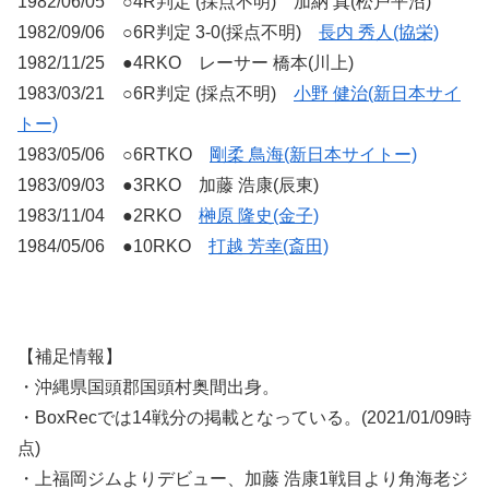
1982/06/05 ○4R判定 (採点不明) 加納 真(松戸平沼)
1982/09/06 ○6R判定 3-0(採点不明)
長内 秀人(協栄)
1982/11/25 ●4RKO レーサー 橋本(川上)
1983/03/21 ○6R判定 (採点不明)
小野 健治(新日本サイ
トー)
1983/05/06 ○6RTKO
剛柔 鳥海(新日本サイトー)
1983/09/03 ●3RKO 加藤 浩康(辰東)
1983/11/04 ●2RKO
榊原 隆史(金子)
1984/05/06 ●10RKO
打越 芳幸(斎田)
【補足情報】
・沖縄県国頭郡国頭村奥間出身。
・BoxRecでは14戦分の掲載となっている。(2021/01/09時
点)
・上福岡ジムよりデビュー、加藤 浩康1戦目より角海老ジ