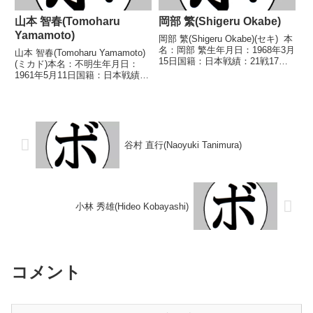
山本 智春(Tomoharu
岡部 繁(Shigeru Okabe)
Yamamoto)
岡部 繁(Shigeru Okabe)(セキ) 本
名：岡部 繁生年月日：1968年3月
山本 智春(Tomoharu Yamamoto)
15日国籍：日本戦績：21戦17勝
(ミカド)本名：不明生年月日：
(8KO)3敗1分 【獲得タイトル】
1961年5月11日国籍：日本戦績：
1988年度B級トーナメントバンタ
8戦7勝(6KO)1敗【獲得タイト
ム級優勝1989年度KSD杯争奪A級
ル】1980年度全日本フェザー級
ボクサー...
新人王【戦歴】1979/07/12
○1RKO 鈴木 聡(鈴...
谷村 直行(Naoyuki Tanimura)
小林 秀雄(Hideo Kobayashi)
コメント