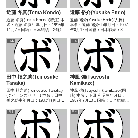
近藤 冬真(Toma Kondo)
遠藤 裕介(Yusuke Endo)
近藤 冬真(Toma Kondo)(蟹江) 本
遠藤 裕介(Yusuke Endo)(大橋)
名：近藤 冬真生年月日：1996年
本名：遠藤 裕介生年月日：1997
11月7日国籍：日本戦績：24戦8
年8月17日国籍：日本戦績：8戦2
勝(1KO)12敗4分 【獲得タイト
勝(2KO)4敗2分 【獲得タイト
ル】2017年度中日本フライ級新
ル】なし 【戦歴】2018/07/06
日本
日本
人王 【戦歴】2016/03/27 ○4R
●2RTKO 布崎 清治(本多)2018...
判定 3-0(3...
田中 禎之助(Teinosuke
神風 強(Tsuyoshi
Tanaka)
Kamikaze)
田中 禎之助(Teinosuke Tanaka)
神風 強(Tsuyoshi Kamikaze)(岡
(クイーンズベリー) 本名：田中
崎) 本名：下田 和昭生年月日：
禎之助生年月日：1903年(月日不
1967年7月13日国籍：日本戦績：
明)国籍：日本戦績：45戦23勝
11戦3勝(3KO)8敗 【獲得タイト
(13KO)9敗11分 【獲得タイト
ル】なし 【戦歴】■1988年度中
日本
日本
ル】初代(戦前)日本スーパーフェ
日本スーパーバンタム級新人王予
ザー級王座第3代(戦前)...
選1988/07/0...