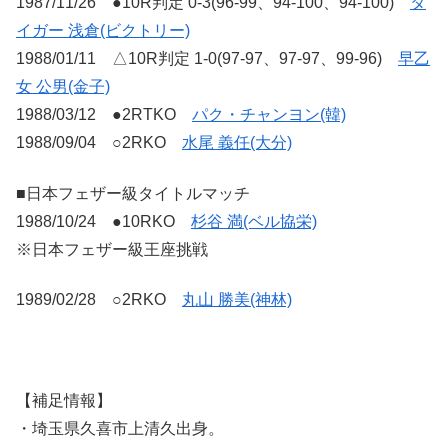
1987/11/26 ●10R判定 0-3(96-99、94-100、94-100)
タ
イガー 浅倉(ビクトリー)
1988/01/11 △10R判定 1-0(97-97、97-97、99-96)
早乙
女 公男(金子)
1988/03/12 ●2RTKO
パク・チャンヨン(韓)
1988/09/04 ○2RKO
水尾 義任(大分)
■日本フェザー級タイトルマッチ
1988/10/24 ●10RKO
杉谷 満(ベル協栄)
※日本フェザー級王座挑戦
1989/02/28 ○2RKO
丸山 勝美(神林)
【補足情報】
・埼玉県久喜市上清久出身。