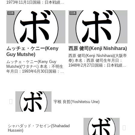
敗 【獲得タイトル】なし 【戦
1973年11月1日国籍：日本戦績：
歴】1985/01/16 ●4RTKO 徳永
8戦6勝(1KO)2勝 【獲得タイト
博(京拳)1985/04/28 ○2RKO 内
ル】なし 【戦歴】1994/02/26
日本
日本
田 景弼...
○4R判定 (採点不明) 渡辺 亮(天
熊丸木)1...
ムッチェ・ケニー(Keny
西原 健司(Kenji Nishihara)
Guy Mutshe)
西原 健司(Kenji Nishihara)(大阪帝
拳) 本名：西原 健司生年月日：
ムッチェ・ケニー(Keny Guy
1948年2月27日国籍：日本戦績：
Mutshe)(ワタナベ) 本名：不明生
22戦6勝(2KO)11敗5分 【獲得タ
年月日：1993年6月30日国籍：仏
イトル】なし 【戦歴】
戦績：5戦3勝(2KO)1敗1分 【獲
1965/12/23 △4R判定 (採点不
得タイトル】なし 【戦歴】
明) 竹内 勝(...
2019/05/03 ○2RTKO 三浦 将
太(ミサイル工藤)2...
宇根 良哲(Yoshitetsu Une)
シャハダッド・フセイン(Shahadad
Hussein)