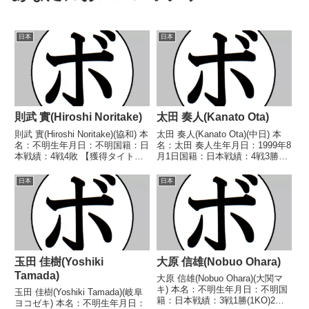
日本
日本
則武 實(Hiroshi Noritake)
太田 奏人(Kanato Ota)
則武 實(Hiroshi Noritake)(協和) 本
太田 奏人(Kanato Ota)(中日) 本
名：不明生年月日：不明国籍：日
名：太田 奏人生年月日：1999年8
本戦績：4戦4敗 【獲得タイト
月1日国籍：日本戦績：4戦3勝1
ル】なし 【戦歴】1950/04/09
敗 【獲得タイトル】なし 【戦
●1R棄権 鈴木 正行(松
歴】2017/07/16 ○4R判定 3-
日本
日本
田)1950/04/25 ●4R判定 (採点不
0(40-35、40-35、40-35) 甲斐 貞
明) 藤原 ...
行(...
玉田 佳樹(Yoshiki
大原 信雄(Nobuo Ohara)
Tamada)
大原 信雄(Nobuo Ohara)(大関マ
キ) 本名：不明生年月日：不明国
玉田 佳樹(Yoshiki Tamada)(岐阜
籍：日本戦績：3戦1勝(1KO)2
ヨコゼキ) 本名：不明生年月日：