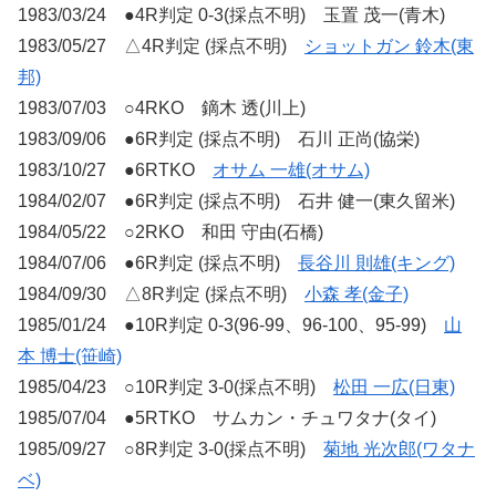
1983/03/24 ●4R判定 0-3(採点不明) 玉置 茂一(青木)
1983/05/27 △4R判定 (採点不明)
ショットガン 鈴木(東
邦)
1983/07/03 ○4RKO 鏑木 透(川上)
1983/09/06 ●6R判定 (採点不明) 石川 正尚(協栄)
1983/10/27 ●6RTKO
オサム 一雄(オサム)
1984/02/07 ●6R判定 (採点不明) 石井 健一(東久留米)
1984/05/22 ○2RKO 和田 守由(石橋)
1984/07/06 ●6R判定 (採点不明)
長谷川 則雄(キング)
1984/09/30 △8R判定 (採点不明)
小森 孝(金子)
1985/01/24 ●10R判定 0-3(96-99、96-100、95-99)
山
本 博士(笹崎)
1985/04/23 ○10R判定 3-0(採点不明)
松田 一広(日東)
1985/07/04 ●5RTKO サムカン・チュワタナ(タイ)
1985/09/27 ○8R判定 3-0(採点不明)
菊地 光次郎(ワタナ
ベ)