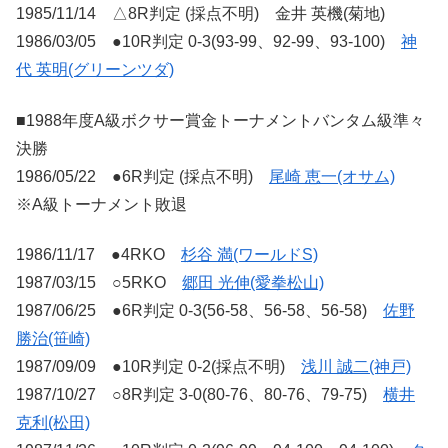
1985/11/14 △8R判定 (採点不明) 金井 英機(菊地)
1986/03/05 ●10R判定 0-3(93-99、92-99、93-100)
神
代 英明(グリーンツダ)
■1988年度A級ボクサー賞金トーナメントバンタム級準々
決勝
1986/05/22 ●6R判定 (採点不明)
尾崎 恵一(オサム)
※A級トーナメント敗退
1986/11/17 ●4RKO
杉谷 満(ワールドS)
1987/03/15 ○5RKO
郷田 光伸(愛拳松山)
1987/06/25 ●6R判定 0-3(56-58、56-58、56-58)
佐野
勝治(笹崎)
1987/09/09 ●10R判定 0-2(採点不明)
浅川 誠二(神戸)
1987/10/27 ○8R判定 3-0(80-76、80-76、79-75)
横井
克利(松田)