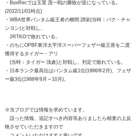
・BoxRecでは玉置 茂一戦の勝敗が逆になっている。
(2022/11/01時点)
・WBA世界バンタム級王者の櫛間 讃栄(当時：パク・チャ
ンヨン)と対戦し、
2RTKOで敗れている。
・のちにOPBF東洋太平洋スーパーフェザー級王座を二度
獲得するタイガー・アリ
(当時：タイガー 浅倉)と対戦し、判定で敗れている。
・日本ランク最高位はバンタム級1位(1986年2月)、フェザ
ー級3位(1988年9月～10月)。
※当ブログでは情報を求めています。
誤った情報、追記すべき内容等ありましたら精査の上反
映させていただきますので
コメントいただけますと幸いです。