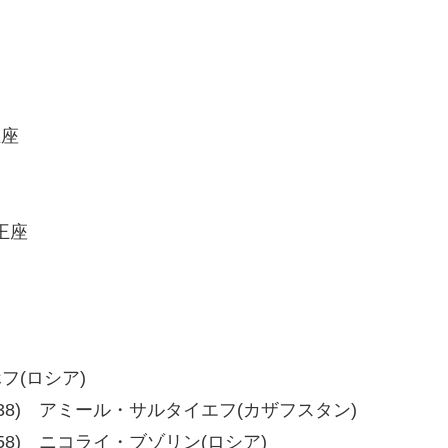
王座
王座
ホフ(ロシア)
37、38-38) アミール・サルタイエフ(カザフスタン)
5、56-58) ニコライ・ブゾリン(ロシア)