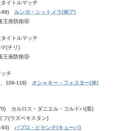
級タイトルマッチ
9-89)
ルンガ・シットメラ(南ア)
級王座防衛④
級タイトルマッチ
マ(チリ)
級王座防衛⑤
マッチ
17、109-118)
オシャキー・フォスター(米)
70、80-70) カルロス・ダニエル・コルドバ(亜)
リモフ(ウズベキスタン)
7-93)
パブロ・ビセンテ(キューバ)