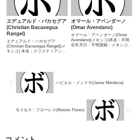
エデュアルド・バカセグア
オマール・アベンダーノ
(Christian Bacasegua
(Omar Avendano)
Rangel)
オマール・アベンダーノ(Omar
Avendano)(メキシコ)本名：不明
エデュアルド・バカセグア
生年月日：不明国籍：メキシコ戦
(Christian Bacasegua Rangel)(メ
績：12戦10勝(7KO)1敗1分【獲得
キシコ) 本名：クリスティアン・
タイトル】なし【戦歴】
エデュアルド・バカセグア・ロサ
2008/04/14 △4R負傷判定 (採点
レス生年月日：1997年3月11日国
不明) ヘルマン・アーロン・
籍：メキシコ戦績：31戦23勝
コ...
(9KO)6敗2分 【獲得タ...
ハビエル・メンドサ(Javier Mendoza)
モイセス・フローレス(Moises Flores)
コメント