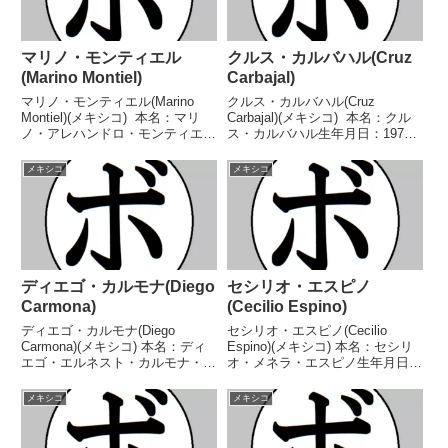
マリノ・モンティエル
クルス・カルバハル(Cruz
(Marino Montiel)
Carbajal)
マリノ・モンティエル(Marino
クルス・カルバハル(Cruz
Montiel)(メキシコ) 本名：マリ
Carbajal)(メキシコ) 本名：クル
ノ・アレハンドロ・モンティエ
ス・カルバハル生年月日：1974
ル・ゴンサレス生年月日：1981
年5月3日国籍：メキシコ戦績：
年03月10日国籍：メキシコ戦
53戦32勝(26KO)19敗2分 【獲得
メキシコ
メキシコ
績：55戦35勝(18KO)18敗2
タイトル】メキシコバンタム級王
分 【獲得タイトル】な
座第11代WBO世界バンタム級...
し 【戦...
ディエゴ・カルモナ(Diego
セシリオ・エスピノ
Carmona)
(Cecilio Espino)
ディエゴ・カルモナ(Diego
セシリオ・エスピノ(Cecilio
Carmona)(メキシコ) 本名：ディ
Espino)(メキシコ) 本名：セシリ
エゴ・エルネスト・カルモナ・カ
オ・メネラ・エスピノ生年月日：
レオン生年月日：不明国籍：メキ
不明国籍：メキシコ戦績：40戦
シコ戦績：18戦15勝(11KO)3
33勝(28KO)6敗1分 【獲得タイト
メキシコ
メキシコ
敗 【獲得タイトル】WBA中央ア
ル】NABF北米バンタム級王
メリカスーパーミドル級王座
座 【戦歴】1988/04/19 ○...
WBAコンチネ...