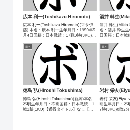
広本 利一(Toshikazu Hiromoto)
酒井 幹生(Mikio
広本 利一(Toshikazu Hiromoto)(マサ伊
酒井 幹生(Mikio
藤) 本名：廣本 利一生年月日：1959年5
名：酒井 幹生生年
月4日国籍：日本戦績：17戦3勝(3KO)12
日国籍：日本戦績
敗2分 【獲得タイトル】なし 【戦歴】
得タイトル】20
1983/08/30 ○2RKO 二神 順一(新日本
ドル級優勝(アマ
日本
日本
サ...
年の部ミドル級優勝
徳島 弘(Hiroshi Tokushima)
岩村 栄友(Eiyu 
徳島 弘(Hiroshi Tokushima)(新興)本名：
岩村 栄友(Eiyu 
不明生年月日：不明国籍：日本戦績：1
明生年月日：不
戦1勝(1KO)【獲得タイトル】なし【戦
7勝(3KO)8敗
歴】1948/09/18 ○2RKO 瀧澤 五郎(新
【戦歴】1947/0
興)【補足情報】・戦績/戦歴は判明済み
友義(共栄)1947
のもののみ記載...
功(新...