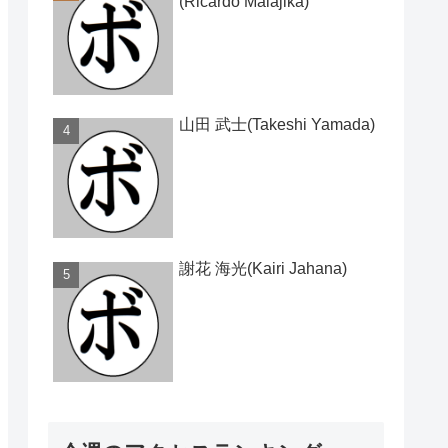
(Ricardo Malajika)
山田 武士(Takeshi Yamada)
謝花 海光(Kairi Jahana)