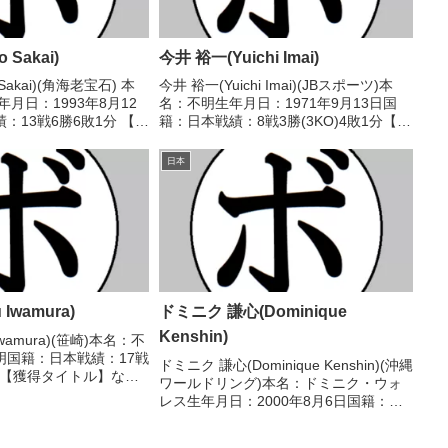
 Sakai)
今井 裕一(Yuichi Imai)
 Sakai)(角海老宝石) 本
今井 裕一(Yuichi Imai)(JBスポーツ)本
月日：1993年8月12
名：不明生年月日：1971年9月13日国
：13戦6勝6敗1分 【獲
籍：日本戦績：8戦3勝(3KO)4敗1分【獲
11年度インターハイミ
得タイトル】なし【戦歴】1995/10/07
チュア)2011年度国体少
○2RKO 土橋 和将(ドラゴン船
日本
(ア...
橋)1996/01/0...
Iwamura)
ドミニク 謙心(Dominique
Kenshin)
Iwamura)(笹崎)本名：不
明国籍：日本戦績：17戦
ドミニク 謙心(Dominique Kenshin)(沖縄
2分【獲得タイトル】なし
ワールドリング)本名：ドミニク・ウォ
9/27 ●3R棄権 柳田
レス生年月日：2000年8月6日国籍：米
/10/10 ○2R棄権 吉野
戦績：11戦6勝(2KO)5敗【獲得タイト
ル】なし【戦歴】2019/02/17 ○4R判定