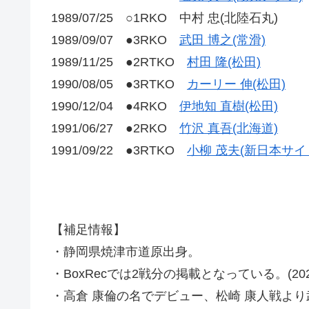
1989/07/25 ○1RKO 中村 忠(北陸石丸)
1989/09/07 ●3RKO
武田 博之(常滑)
1989/11/25 ●2RTKO
村田 隆(松田)
1990/08/05 ●3RTKO
カーリー 伸(松田)
1990/12/04 ●4RKO
伊地知 直樹(松田)
1991/06/27 ●2RKO
竹沢 真吾(北海道)
1991/09/22 ●3RTKO
小柳 茂夫(新日本サイ
【補足情報】
・静岡県焼津市道原出身。
・BoxRecでは2戦分の掲載となっている。(2022
・高倉 康倫の名でデビュー、松崎 康人戦より