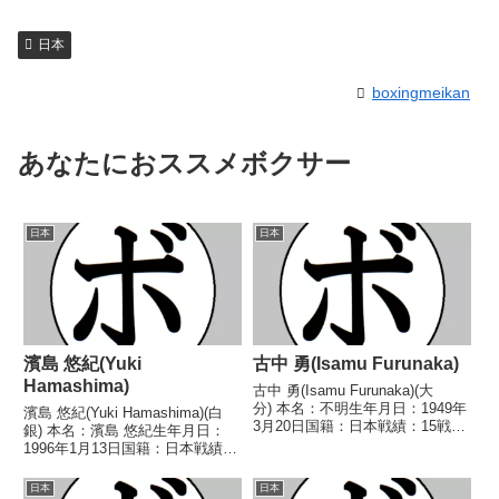
日本
boxingmeikan
あなたにおススメボクサー
日本
日本
濱島 悠紀(Yuki
古中 勇(Isamu Furunaka)
Hamashima)
古中 勇(Isamu Furunaka)(大
分) 本名：不明生年月日：1949年
濱島 悠紀(Yuki Hamashima)(白
3月20日国籍：日本戦績：15戦7
銀) 本名：濱島 悠紀生年月日：
勝(3KO)7敗1分 【獲得タイトル】
1996年1月13日国籍：日本戦績：
なし 【戦歴】1968/10/26 ○4R
23戦11勝(4KO)11敗1分 【獲得タ
判定 (採点不明) 川上 勝美(リキ
イトル】2016年度西部日本ウェ
日本
日本
金谷)19...