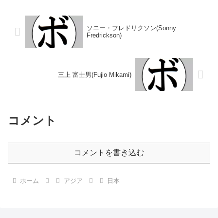
1967/06/03 ○1RKO 西崎 隆志
清(タイガー)■1949年度(第6回)東
(東拳松戸)1967...
日本フライ級...
ソニー・フレドリクソン(Sonny
Fredrickson)
三上 富士男(Fujio Mikami)
コメント
コメントを書き込む
ホーム
アジア
日本