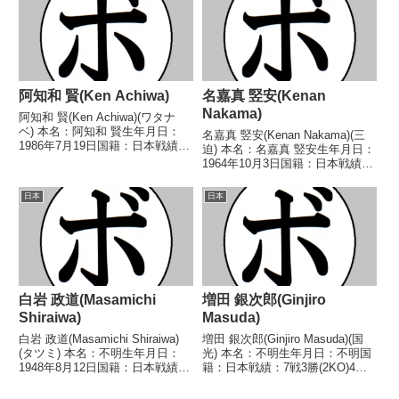
ルター級新人王 【戦歴】
2014/04/27 ○4R...
阿知和 賢(Ken Achiwa)
名嘉真 竪安(Kenan
Nakama)
阿知和 賢(Ken Achiwa)(ワタナ
ベ) 本名：阿知和 賢生年月日：
名嘉真 竪安(Kenan Nakama)(三
1986年7月19日国籍：日本戦績：
迫) 本名：名嘉真 竪安生年月日：
34戦12勝(4KO)17敗5分 【獲得タ
1964年10月3日国籍：日本戦績：
イトル】なし 【戦歴】
8戦6勝(4KO)2敗 【獲得タイト
2006/03/27 ○4RTKO 川松 秀
ル】なし 【戦歴】1983/04/05
日本
日本
永(ファイティング原田...
○2RKO 比嘉 幸正(竜反
町)1983/07/0...
白岩 政道(Masamichi
増田 銀次郎(Ginjiro
Shiraiwa)
Masuda)
白岩 政道(Masamichi Shiraiwa)
増田 銀次郎(Ginjiro Masuda)(国
(タツミ) 本名：不明生年月日：
光) 本名：不明生年月日：不明国
1948年8月12日国籍：日本戦績：
籍：日本戦績：7戦3勝(2KO)4
7戦2勝(1KO)4敗1分 【獲得タイ
敗 【獲得タイトル】なし 【戦
トル】なし 【戦歴】
歴】1949/03/30 ●2R棄権 村上