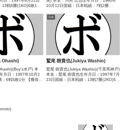
日：1997年6月22日
央) 本名：川向 広也生年月日：1960年
3戦6勝(1KO)6敗1
10月12日国籍：日本戦績：7戦2勝
ル】2022年度中日本ラ
(2KO)5敗 【獲得タイトル】なし 【戦
人王 【戦歴】
歴】1977/12/15 ●4R判定 (採点不明)
日本
R判定 ...
小川 康文(セ...
Ohashi)
鷲尾 樹貴也(Jukiya Washio)
hashi)(Boy's水戸) 本
鷲尾 樹貴也(Jukiya Washio)(千里馬神戸)
月日：1997年10月2
本名：鷲尾 樹貴也生年月日：1997年7月
：6戦5敗1分 【獲得タ
23日国籍：日本戦績：13戦7勝(2KO)5敗
歴】2022/07/09
1分【獲得タイトル】なし【戦歴】
 海二(八王子中
2016/03/04 ○4R判定 2-0(39-38、39-
38...
moto)