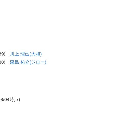
-39)
川上 理己(大和)
-38)
森島 祐介(ジロー)
/04時点)
。