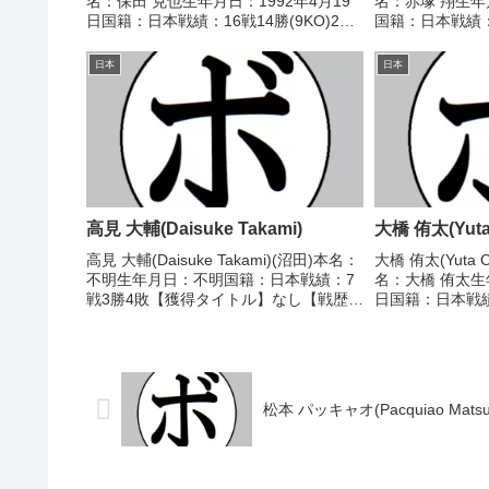
名：保田 克也生年月日：1992年4月19
名：赤塚 翔生年月
日国籍：日本戦績：16戦14勝(9KO)2
国籍：日本戦績：1
敗 【獲得タイトル】2013年度国体成年
分 【獲得タイト
の部ライトウェルター級優勝(アマチュ
イトフライ級新
日本
日本
ア)第14代WBOアジアパ...
2020/11/29 ○4
高見 大輔(Daisuke Takami)
大橋 侑太(Yuta 
高見 大輔(Daisuke Takami)(沼田)本名：
大橋 侑太(Yuta O
不明生年月日：不明国籍：日本戦績：7
名：大橋 侑太生年
戦3勝4敗【獲得タイトル】なし【戦歴】
日国籍：日本戦績
2001/04/24 ○4R判定 (採点不明) 弓狩
イトル】なし 【戦
誠(ワタナベ)2001/11/28 ●4R判定 (採
●1RTKO 中島
点不...
屋)2023/06/2...
松本 パッキャオ(Pacquiao Matsu