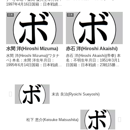
分 【獲得タイトル】なし 【戦
1997年4月16日国籍：日本戦績：
歴】■1990年度東日本スーパーバ
11戦9勝(5KO)2敗 【獲得タイト
ンタム級新人王予選1990/09/19
ル】2014年度インターハイピン
日本
日本
●2RKO ...
級優勝(アマチュア)2015年度高校
選抜ピン級優勝(...
水間 洋(Hiroshi Mizuma)
赤石 洋(Hiroshi Akaishi)
水間 洋(Hiroshi Mizuma)(ワタナ
赤石 洋(Hiroshi Akaishi)(帝拳) 本
ベ) 本名：水間 洋生年月日：
名：不明生年月日：1951年3月1
1995年6月14日国籍：日本戦績：
日国籍：日本戦績：23戦15勝
2戦1勝(1KO)1分 【獲得タイト
(7KO)8敗 【獲得タイトル】な
ル】なし 【戦歴】2020/01/27
し 【戦歴】1971/11/29 ○4R判
○3RTKO 森田 竜士(Boy's水
定 (採点不明) 中村 勝美(青
戸)■202...
木)1972/...
末吉 良治(Ryoichi Sueyoshi)
松下 恵介(Keisuke Matsushita)