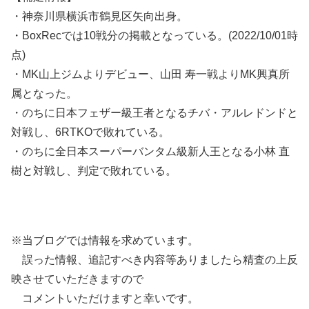
・神奈川県横浜市鶴見区矢向出身。
・BoxRecでは10戦分の掲載となっている。(2022/10/01時
点)
・MK山上ジムよりデビュー、山田 寿一戦よりMK興真所
属となった。
・のちに日本フェザー級王者となるチバ・アルレドンドと
対戦し、6RTKOで敗れている。
・のちに全日本スーパーバンタム級新人王となる小林 直
樹と対戦し、判定で敗れている。
※当ブログでは情報を求めています。
誤った情報、追記すべき内容等ありましたら精査の上反
映させていただきますので
コメントいただけますと幸いです。