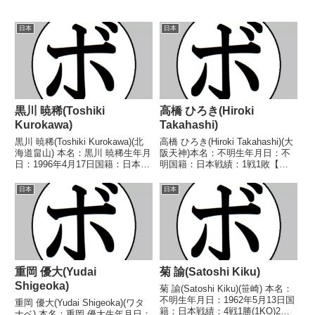
日本
日本
黒川 暁稀(Toshiki
高橋 ひろき(Hiroki
Kurokawa)
Takahashi)
黒川 暁稀(Toshiki Kurokawa)(北
高橋 ひろき(Hiroki Takahashi)(大
海道畠山) 本名：黒川 暁稀生年月
阪天神)本名：不明生年月日：不
日：1996年4月17日国籍：日本戦
明国籍：日本戦績：1戦1敗【獲
績：3戦3敗 【獲得タイトル】な
得タイトル】なし【戦歴】
し 【戦歴】2022/04/29
2013/11/10 ●(試合詳細不明)
日本
日本
●2RTKO 前林 良則(ディアマン
中村 優也(フリー)【補足情報】・
テ)2022/09...
ABCジャパン管轄のリングで...
重岡 優大(Yudai
菊 諭(Satoshi Kiku)
Shigeoka)
菊 諭(Satoshi Kiku)(笹崎) 本名：
不明生年月日：1962年5月13日国
重岡 優大(Yudai Shigeoka)(ワタ
籍：日本戦績：4戦1勝(1KO)2敗1
ナベ) 本名：重岡 優大生年月日：