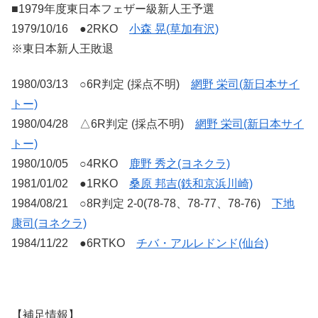
■1979年度東日本フェザー級新人王予選
1979/10/16 ●2RKO
小森 晃(草加有沢)
※東日本新人王敗退
1980/03/13 ○6R判定 (採点不明)
網野 栄司(新日本サイ
トー)
1980/04/28 △6R判定 (採点不明)
網野 栄司(新日本サイ
トー)
1980/10/05 ○4RKO
鹿野 秀之(ヨネクラ)
1981/01/02 ●1RKO
桑原 邦吉(鉄和京浜川崎)
1984/08/21 ○8R判定 2-0(78-78、78-77、78-76)
下地
康司(ヨネクラ)
1984/11/22 ●6RTKO
チバ・アルレドンド(仙台)
【補足情報】