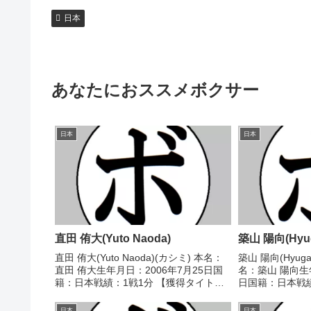
日本
あなたにおススメボクサー
日本
日本
直田 侑大(Yuto Naoda)
築山 陽向(Hyug
直田 侑大(Yuto Naoda)(カシミ) 本名：
築山 陽向(Hyuga 
直田 侑大生年月日：2006年7月25日国
名：築山 陽向生年
籍：日本戦績：1戦1分 【獲得タイト
日国籍：日本戦績
ル】なし 【戦歴】2025/11/16 △4R判
得タイトル】第2回
定 1-1(39-37、37-39、38-38) 木地本
大会35㎏級優勝(
日本
日本