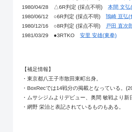
1980/04/28 △6R判定 (採点不明)
本間 文弘
1980/06/12 ○6R判定 (採点不明)
鴇崎 亘弘(
1980/12/16 ○8R判定 (採点不明)
戸田 直次
1981/03/29 ●3RTKO
安里 安雄(東拳)
【補足情報】
・東京都八王子市散田東町出身。
・BoxRecでは14戦分の掲載となっている。(2021
・ムサシジムよりデビュー、奥間 敏戦より新
・網野 栄治と表記されているものもある。