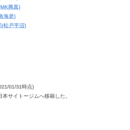
(MK興真)
角海老)
郎(松戸平沼)
/01/31時点)
日本サイトージムへ移籍した。