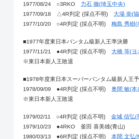
1977/08/24 ○3RKO
力石 徹(埼玉中央)
1977/09/18 △4R判定 (採点不明)
大場 衛(
1977/10/20 ○4R判定 (採点不明)
梅島 秀樹(
■1977年度東日本バンタム級新人王準決勝
1977/11/21 ●4R判定 (採点不明)
大橋 等(ヨ
※東日本新人王敗退
■1978年度東日本スーパーバンタム級新人王
1978/09/09 ●4R判定 (採点不明)
奥間 敏(本
※東日本新人王敗退
1979/02/11 ○4R判定 (採点不明)
金城 信弘(
1979/10/23 ●4RKO 釜田 喜美雄(青山)
1980/03/13 ●6R判定 (採点不明)
本間 文弘(