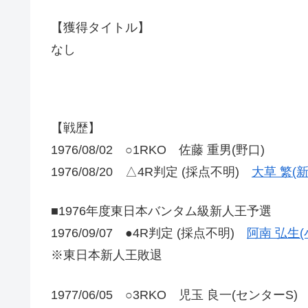
【獲得タイトル】
なし
【戦歴】
1976/08/02 ○1RKO 佐藤 重男(野口)
1976/08/20 △4R判定 (採点不明)
大草 繁(
■1976年度東日本バンタム級新人王予選
1976/09/07 ●4R判定 (採点不明)
阿南 弘生(
※東日本新人王敗退
1977/06/05 ○3RKO 児玉 良一(センターS)