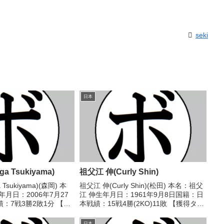
seki
日本
a Tsukiyama)
祖父江 伸(Curly Shin)
Tsukiyama)(森岡) 本
祖父江 伸(Curly Shin)(松田) 本名：祖父
月日：2006年7月27
江 伸生年月日：1961年9月8日国籍：日
：7戦3勝2敗1分 【獲
本戦績：15戦4勝(2KO)11敗 【獲得タイ
(2019年度)JCL全国
トル】1987年度中日本スーパーライト
アマチュア)第4回(2022
級新人王 【戦歴】■1984年度中日本フェ
日本