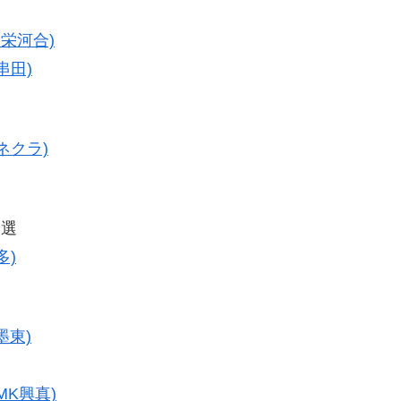
協栄河合)
串田)
ネクラ)
予選
多)
墨東)
MK興真)