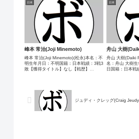
ェザー級新人王 【戦歴】1989/04/15
し 【戦歴】2024
日本
日本
○4R判定 (採...
嶋 滉平(竹原慎二.
峰本 常治(Joji Minemoto)
舟山 大樹(Daiki
峰本 常治(Joji Minemoto)(松永)本名：不
舟山 大樹(Daiki 
明生年月日：不明国籍：日本戦績：3戦3
名：舟山 大樹生年
敗【獲得タイトル】なし【戦歴】
日国籍：日本戦績：
1946/12/27 ●4R判定 (採点不明) 出本
分 【獲得タイト
忠治(日倶)1947/01/03 ●1RKO 関 弘
ナメントウェル
(京浜)1...
2015/02/07 ○..
ジュディ・クレッグ(Craig Jeudy