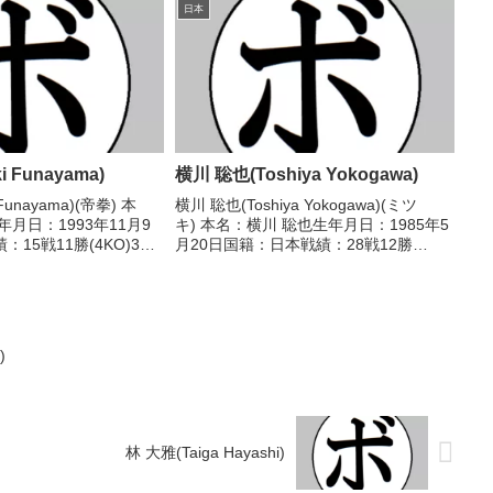
/07/02 ○3RTKO 福
2010/06/20 ●4R判定 0-3(36-40、37-
日本
..
40...
 Funayama)
横川 聡也(Toshiya Yokogawa)
Funayama)(帝拳) 本
横川 聡也(Toshiya Yokogawa)(ミツ
月日：1993年11月9
キ) 本名：横川 聡也生年月日：1985年5
15戦11勝(4KO)3敗1
月20日国籍：日本戦績：28戦12勝
ル】2016年度C級トー
(10KO)13敗3分 【獲得タイトル】な
ター級優勝 【戦歴】
し 【戦歴】2011/09/11 ●4R判定 1-
.
2(37-39、...
)
林 大雅(Taiga Hayashi)