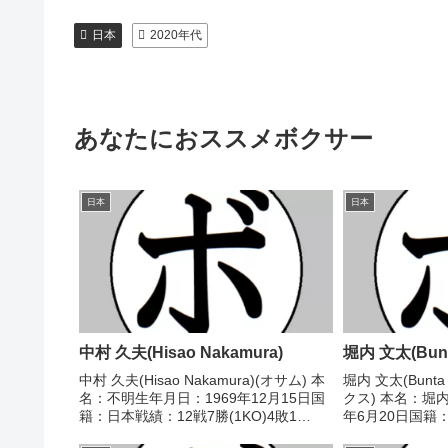
日本
2020年代
あなたにおススメボクサー
日本
日本
中村 久夫(Hisao Nakamura)
堀内 文太(Bunta
中村 久夫(Hisao Nakamura)(オサム) 本
堀内 文太(Bunta
名：不明生年月日：1969年12月15日国
クス) 本名：堀内
籍：日本戦績：12戦7勝(1KO)4敗1
年6月20日国籍
分 【獲得タイトル】1990年度東日本フ
(1KO)1敗1分