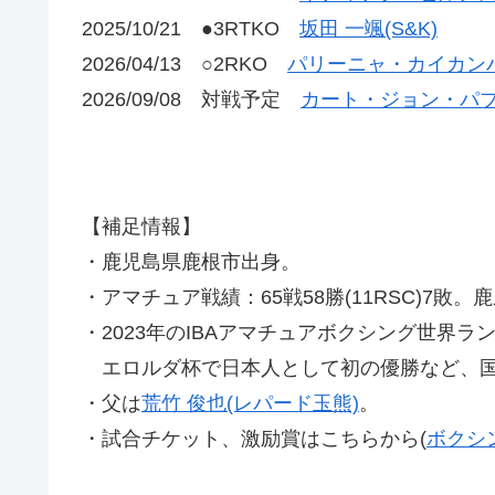
2025/10/21 ●3RTKO
坂田 一颯(S&K)
2026/04/13 ○2RKO
パリーニャ・カイカンハ
2026/09/08 対戦予定
カート・ジョン・パブ
【補足情報】
・鹿児島県鹿根市出身。
・アマチュア戦績：65戦58勝(11RSC)7敗
・2023年のIBAアマチュアボクシング世界ラ
エロルダ杯で日本人として初の優勝など、国
・父は
荒竹 俊也(レパード玉熊)
。
・試合チケット、激励賞はこちらから(
ボクシ