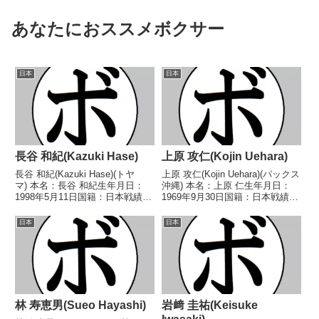
あなたにおススメボクサー
日本
日本
長谷 和紀(Kazuki Hase)
上原 攻仁(Kojin Uehara)
長谷 和紀(Kazuki Hase)(トヤ
上原 攻仁(Kojin Uehara)(パックス
マ) 本名：長谷 和紀生年月日：
沖縄) 本名：上原 仁生年月日：
1998年5月11日国籍：日本戦績：
1969年9月30日国籍：日本戦績：
12戦7勝(3KO)4敗1分 【獲得タイ
13戦11勝(7KO)2敗 【獲得タイト
トル】2019年度中日本スーパー
ル】1987年度高校全日本ライト
日本
日本
フェザー級新人王 【戦歴】
級王座(アマチュア)1989年度全日
2018/08/19 ○2RTK...
本スーパーフェザ...
林 寿恵男(Sueo Hayashi)
岩﨑 圭祐(Keisuke