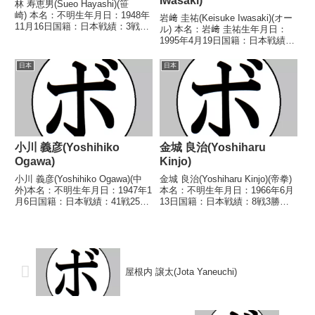
Iwasaki)
林 寿恵男(Sueo Hayashi)(笹
崎) 本名：不明生年月日：1948年
岩﨑 圭祐(Keisuke Iwasaki)(オー
11月16日国籍：日本戦績：3戦1
ル) 本名：岩﨑 圭祐生年月日：
勝(1KO)2敗 【獲得タイトル】な
1995年4月19日国籍：日本戦績：
し 【戦歴】1968/02/21
21戦11勝(4KO)7敗3分 【獲得タ
○2RKO 甲 進吾(東
イトル】2019年度西日本スーパ
日本
日本
拳)1968/03/28 ●1RK...
ーフライ級新人王 【戦歴】
2018/08/11 ○...
小川 義彦(Yoshihiko
金城 良治(Yoshiharu
Ogawa)
Kinjo)
小川 義彦(Yoshihiko Ogawa)(中
金城 良治(Yoshiharu Kinjo)(帝拳)
外)本名：不明生年月日：1947年1
本名：不明生年月日：1966年6月
月6日国籍：日本戦績：41戦25勝
13日国籍：日本戦績：8戦3勝
(14KO)15敗1分【獲得タイトル】
(1KO)4敗1分【獲得タイトル】な
1969年度西日本フェザー級新人
し【戦歴】1985/07/07
王【戦歴】1968/05/06 ●4R判定
○2RTKO 佐藤 弘之(上
(採点不...
滝)1985/09/05 △...
屋根内 譲太(Jota Yaneuchi)