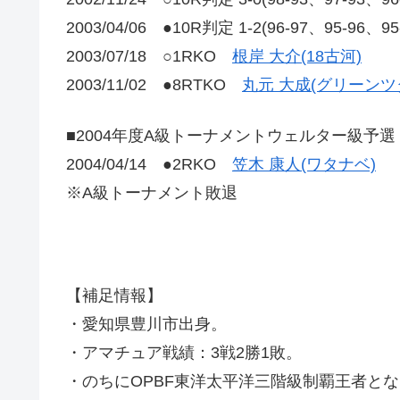
2003/04/06 ●10R判定 1-2(96-97、95-96、9
2003/07/18 ○1RKO
根岸 大介(18古河)
2003/11/02 ●8RTKO
丸元 大成(グリーンツ
■2004年度A級トーナメントウェルター級予選
2004/04/14 ●2RKO
笠木 康人(ワタナベ)
※A級トーナメント敗退
【補足情報】
・愛知県豊川市出身。
・アマチュア戦績：3戦2勝1敗。
・のちにOPBF東洋太平洋三階級制覇王者とな