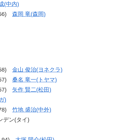
成(中内)
-56)
森岡 竜(森岡)
-58)
金山 俊治(ヨネクラ)
-57)
桑名 竜一(トヤマ)
-57)
矢作 賢二(松田)
ガ)
-78)
竹地 盛治(中外)
ンデン(タイ)
6-94)
大塚 陽介(松田)