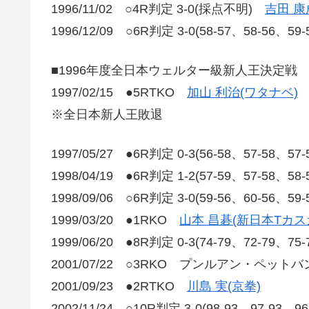
1996/11/02 ○4R判定 3-0(採点不明)
吉田 康
1996/12/09 ○6R判定 3-0(58-57、58-56、59
■1996年度全日本ウェルター級新人王決定戦
1997/02/15 ●5RTKO
加山 利治(ワタナベ)
※全日本新人王敗退
1997/05/27 ●6R判定 0-3(56-58、57-58、57
1998/04/19 ●6R判定 1-2(57-59、57-58、58
1998/09/06 ○6R判定 3-0(59-56、60-56、59
1999/03/20 ●1RKO
山本 昌碁(新日本Tカス
1999/06/20 ●8R判定 0-3(74-79、72-79、75
2001/07/22 ○3RKO プンルアン・ペットバ
2001/09/23 ●2RTKO
川島 実(京拳)
2002/11/24 ○10R判定 3-0(98-93、97-93、9