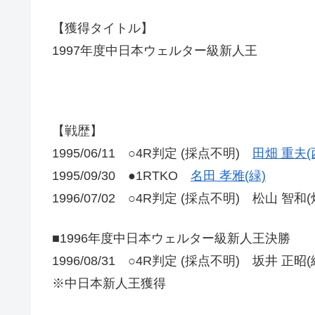
【獲得タイトル】
1997年度中日本ウェルター級新人王
【戦歴】
1995/06/11 ○4R判定 (採点不明)
田畑 重夫(
1995/09/30 ●1RTKO
名田 孝雅(緑)
1996/07/02 ○4R判定 (採点不明) 松山 智和(
■1996年度中日本ウェルター級新人王決勝
1996/08/31 ○4R判定 (採点不明) 坂井 正昭(
※中日本新人王獲得