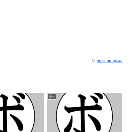
boxingmeikan
日本