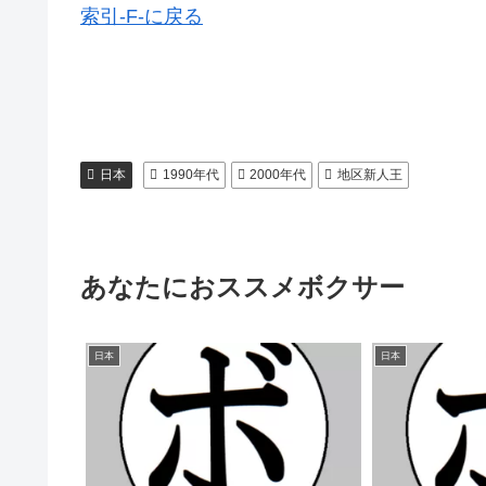
索引-F-に戻る
日本
1990年代
2000年代
地区新人王
あなたにおススメボクサー
日本
日本