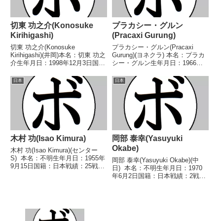
切東 功之介(Konosuke
プラカシー・グルン
Kirihigashi)
(Pracaxi Gurung)
切東 功之介(Konosuke
プラカシー・グルン(Pracaxi
Kirihigashi)(井岡)本名：切東 功之
Gurung)(ヨネクラ) 本名：プラカ
介生年月日：1998年12月3日国
シー・グルン生年月日：1966年4
籍：日本戦績：2戦2勝(2KO)【獲
月12日国籍：ネパール戦績：5戦
得タイトル】なし【戦歴】
2勝(1KO) 3敗 【獲得タイトル】
日本
日本
2018/09/02 ○2RTKO 中村 百
なし 【戦歴】1989/12/05 ○4R
汰(寝屋川石田)■20...
判定 (採点不明)...
木村 功(Isao Kimura)
岡部 泰幸(Yasuyuki
Okabe)
木村 功(Isao Kimura)(センター
S) 本名：不明生年月日：1955年
岡部 泰幸(Yasuyuki Okabe)(中
9月15日国籍：日本戦績：25戦8
日) 本名：不明生年月日：1970
勝(3KO)13敗4分 【獲得タイト
年6月2日国籍：日本戦績：2戦2
ル】なし 【戦歴】1979/10/09
敗 【獲得タイトル】なし 【戦
○1RKO 高江州 明彦(角海
歴】1993/02/28 ●4R判定 (採点
老)1979/...
不明) 長野 一馬(トコナ
メ)1993/04/2...