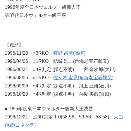
1996年度全日本ウェルター級新人王
第37代日本ウェルター級王座
【戦歴】
1995/11/28 ○3RKO
狩野 昌彦(高崎)
1996/04/06 ○1RKO 結城 浩二(角海老宝石勝又)
1996/06/21 ○4R判定 (採点不明) 二宮 金次郎(大川)
1996/08/05 ○1RKO
佐々木 宏晃(角海老宝石勝又)
1996/09/06 ○4R判定 (採点不明) 川上 三雄(石川)
1996/10/29 ○4R判定 (採点不明) 向後 美彦(宮田)
■1996年度東日本ウェルター級新人王決勝
1996/12/21 △6R判定 1-0(58-58、59-56、58-58)
大曲
輝斎(ヨネクラ)