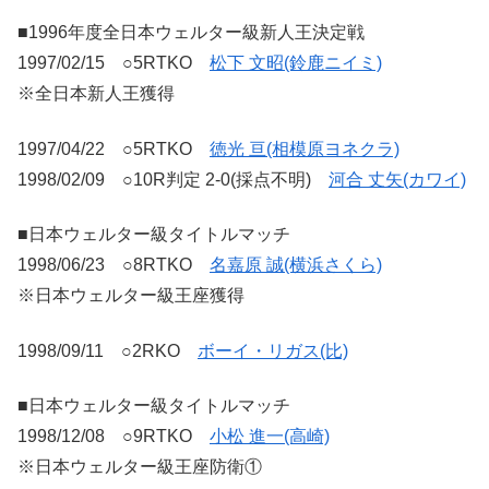
■1996年度全日本ウェルター級新人王決定戦
1997/02/15 ○5RTKO
松下 文昭(鈴鹿ニイミ)
※全日本新人王獲得
1997/04/22 ○5RTKO
徳光 亘(相模原ヨネクラ)
1998/02/09 ○10R判定 2-0(採点不明)
河合 丈矢(カワイ)
■日本ウェルター級タイトルマッチ
1998/06/23 ○8RTKO
名嘉原 誠(横浜さくら)
※日本ウェルター級王座獲得
1998/09/11 ○2RKO
ボーイ・リガス(比)
■日本ウェルター級タイトルマッチ
1998/12/08 ○9RTKO
小松 進一(高崎)
※日本ウェルター級王座防衛①