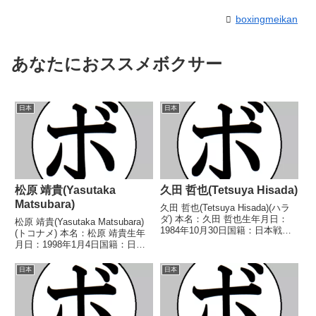
boxingmeikan
あなたにおススメボクサー
日本
日本
松原 靖貴(Yasutaka
久田 哲也(Tetsuya Hisada)
Matsubara)
久田 哲也(Tetsuya Hisada)(ハラ
ダ) 本名：久田 哲也生年月日：
松原 靖貴(Yasutaka Matsubara)
1984年10月30日国籍：日本戦
(トコナメ) 本名：松原 靖貴生年
績：47戦34勝(20KO)11敗2
月日：1998年1月4日国籍：日本
分 【獲得タイトル】2016年度A
戦績：6戦1勝(1KO)4敗1分 【獲
級トーナメントライトフライ級優
得タイトル】なし 【戦歴】
日本
日本
勝第40代日本ライトフライ...
2022/10/23 ●4R判定 0-3(37-
38、36...