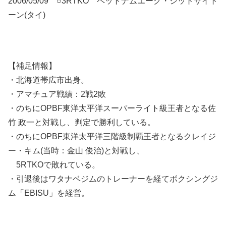
2006/05/09 ○3RTKO ペットナムエーク・シットサイト
ーン(タイ)
【補足情報】
・北海道帯広市出身。
・アマチュア戦績：2戦2敗
・のちにOPBF東洋太平洋スーパーライト級王者となる佐
竹 政一と対戦し、判定で勝利している。
・のちにOPBF東洋太平洋三階級制覇王者となるクレイジ
ー・キム(当時：金山 俊治)と対戦し、
5RTKOで敗れている。
・引退後はワタナベジムのトレーナーを経てボクシングジ
ム「EBISU」を経営。