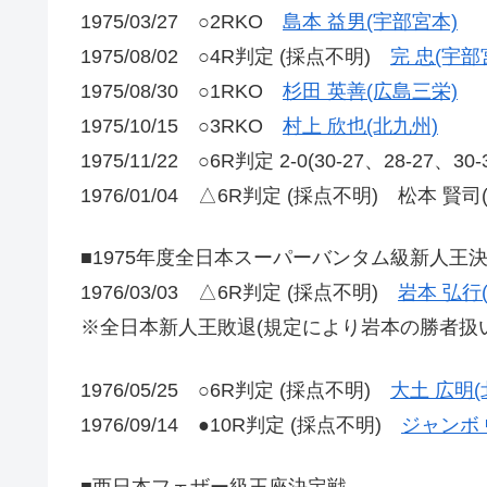
1975/03/27 ○2RKO
島本 益男(宇部宮本)
1975/08/02 ○4R判定 (採点不明)
完 忠(宇部
1975/08/30 ○1RKO
杉田 英善(広島三栄)
1975/10/15 ○3RKO
村上 欣也(北九州)
1975/11/22 ○6R判定 2-0(30-27、28-27、30
1976/01/04 △6R判定 (採点不明) 松本 賢司
■1975年度全日本スーパーバンタム級新人王
1976/03/03 △6R判定 (採点不明)
岩本 弘行(
※全日本新人王敗退(規定により岩本の勝者扱い
1976/05/25 ○6R判定 (採点不明)
大土 広明(
1976/09/14 ●10R判定 (採点不明)
ジャンボ 
■西日本フェザー級王座決定戦