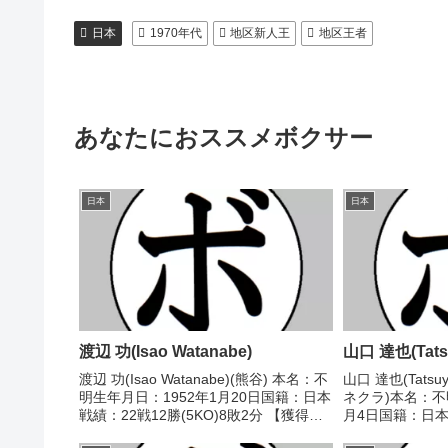
日本
1970年代
地区新人王
地区王者
あなたにおススメボクサー
日本
日本
渡辺 功(Isao Watanabe)
山口 達也(Tatsu
渡辺 功(Isao Watanabe)(熊谷) 本名：不
山口 達也(Tatsu
明生年月日：1952年1月20日国籍：日本
ネクラ)本名：不
戦績：22戦12勝(5KO)8敗2分 【獲得タ
月4日国籍：日本戦
イトル】1973年度全日本フライ級新人
【獲得タイトル