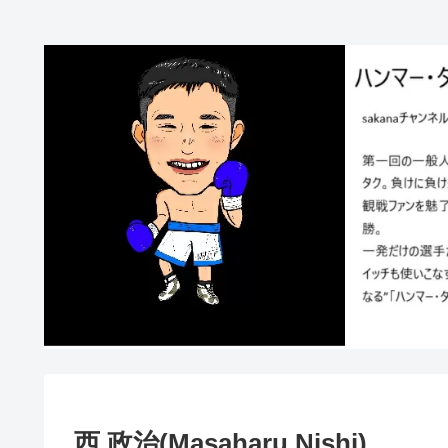
西 政治(Masaharu Nishi)