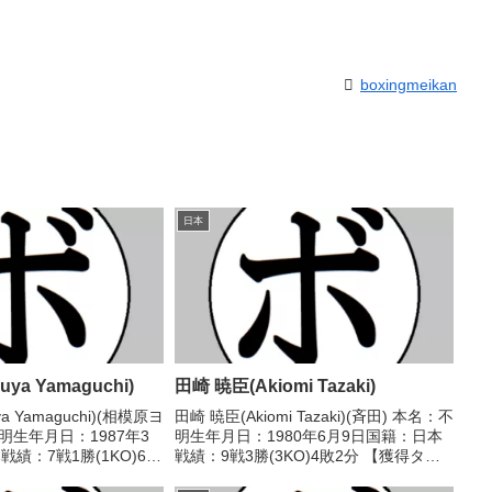
boxingmeikan
日本
ya Yamaguchi)
田崎 暁臣(Akiomi Tazaki)
ya Yamaguchi)(相模原ヨ
田崎 暁臣(Akiomi Tazaki)(斉田) 本名：不
明生年月日：1987年3
明生年月日：1980年6月9日国籍：日本
績：7戦1勝(1KO)6敗
戦績：9戦3勝(3KO)4敗2分 【獲得タイ
】なし【戦歴】
トル】なし 【戦歴】2006/10/17 △4R