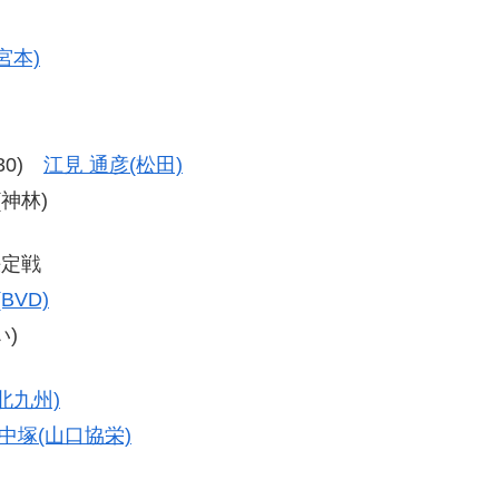
宮本)
-30)
江見 通彦(松田)
(神林)
決定戦
BVD)
)
北九州)
中塚(山口協栄)