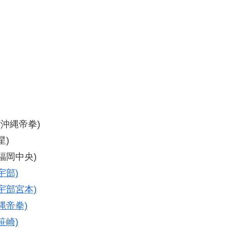
二(沖縄帝拳)
星)
(福岡中央)
宇部)
宇部宮本)
縄帝拳)
笹崎)