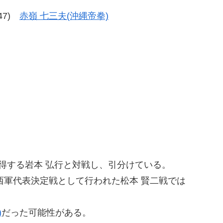
-47)
赤嶺 七三夫(沖縄帝拳)
得する岩本 弘行と対戦し、引分けている。
西軍代表決定戦として行われた松本 賢二戦では
)
だった可能性がある。