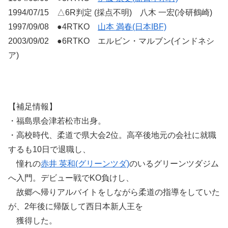
1994/07/15 △6R判定 (採点不明) 八木 一宏(冷研鶴崎)
1997/09/08 ●4RTKO
山本 満春(日本IBF)
2003/09/02 ●6RTKO エルビン・マルブン(インドネシ
ア)
【補足情報】
・福島県会津若松市出身。
・高校時代、柔道で県大会2位。高卒後地元の会社に就職
するも10日で退職し、
憧れの
赤井 英和(グリーンツダ)
のいるグリーンツダジム
へ入門。デビュー戦でKO負けし、
故郷へ帰りアルバイトをしながら柔道の指導をしていた
が、2年後に帰阪して西日本新人王を
獲得した。