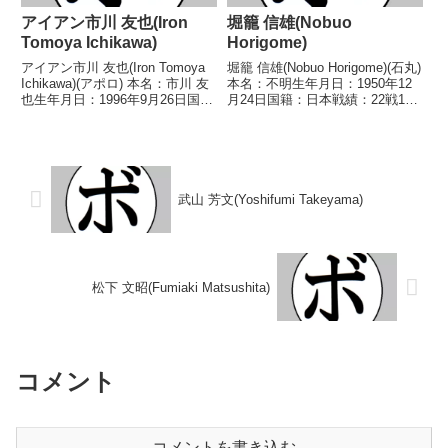
アイアン市川 友也(Iron
堀籠 信雄(Nobuo
Tomoya Ichikawa)
Horigome)
アイアン市川 友也(Iron Tomoya
堀籠 信雄(Nobuo Horigome)(石丸)
Ichikawa)(アポロ) 本名：市川 友
本名：不明生年月日：1950年12
也生年月日：1996年9月26日国
月24日国籍：日本戦績：22戦10
籍：日本戦績：2戦1勝(1KO)1
勝(3KO)12敗【獲得タイトル】な
分 【獲得タイトル】なし 【戦
し【戦歴】1976/06/29
歴】2018/10/08 ○1RTKO 山崎
○1RKO 松本 裕(東
晴信(エ...
邦)1976/08/02 ●4...
武山 芳文(Yoshifumi Takeyama)
松下 文昭(Fumiaki Matsushita)
コメント
コメントを書き込む