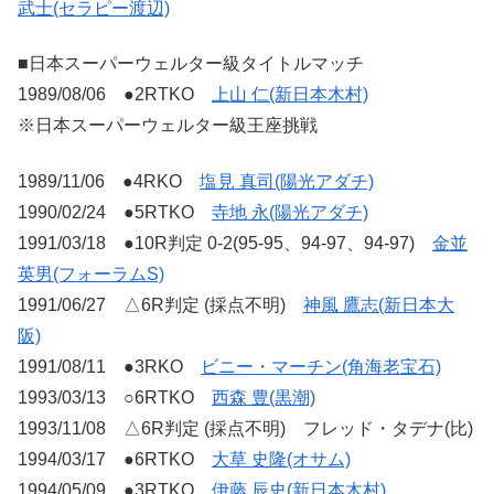
武士(セラピー渡辺)
■日本スーパーウェルター級タイトルマッチ
1989/08/06 ●2RTKO
上山 仁(新日本木村)
※日本スーパーウェルター級王座挑戦
1989/11/06 ●4RKO
塩見 真司(陽光アダチ)
1990/02/24 ●5RTKO
寺地 永(陽光アダチ)
1991/03/18 ●10R判定 0-2(95-95、94-97、94-97)
金並
英男(フォーラムS)
1991/06/27 △6R判定 (採点不明)
神風 鷹志(新日本大
阪)
1991/08/11 ●3RKO
ビニー・マーチン(角海老宝石)
1993/03/13 ○6RTKO
西森 豊(黒潮)
1993/11/08 △6R判定 (採点不明) フレッド・タデナ(比)
1994/03/17 ●6RTKO
大草 史隆(オサム)
1994/05/09 ●3RTKO
伊藤 辰史(新日本木村)