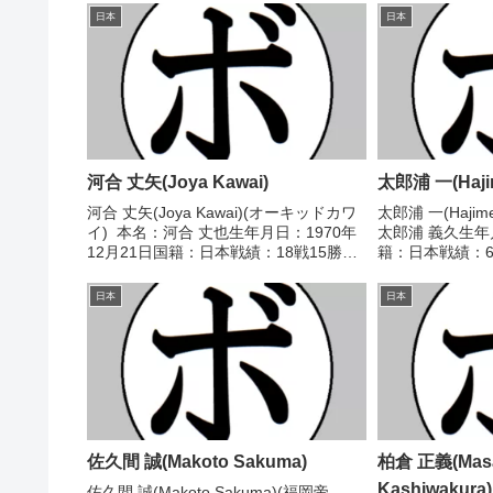
日本
日本
河合 丈矢(Joya Kawai)
太郎浦 一(Hajim
河合 丈矢(Joya Kawai)(オーキッドカワ
太郎浦 一(Hajime
イ) 本名：河合 丈也生年月日：1970年
太郎浦 義久生年
12月21日国籍：日本戦績：18戦15勝
籍：日本戦績：61
(4KO)3敗 【獲得タイトル】第24代日本
分 【獲得タイト
スーパーウェルター級王座第26代日本ス
ンタム級新人王
日本
日本
ーパーウェルター級王座...
級トーナメントバン
佐久間 誠(Makoto Sakuma)
柏倉 正義(Masa
Kashiwakura)
佐久間 誠(Makoto Sakuma)(福岡帝