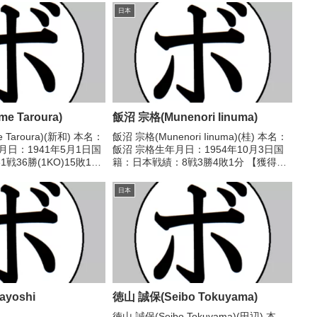
日本
e Taroura)
飯沼 宗格(Munenori Iinuma)
 Taroura)(新和) 本名：
飯沼 宗格(Munenori Iinuma)(桂) 本名：
月日：1941年5月1日国
飯沼 宗格生年月日：1954年10月3日国
戦36勝(1KO)15敗10
籍：日本戦績：8戦3勝4敗1分 【獲得タ
ル】1960年度全日本バ
イトル】なし 【戦歴】1974/04/23
チャンピオンスカウトA
●1RKO 新立 和之(京拳)1974/07/04
日本
...
●3...
yoshi
徳山 誠保(Seibo Tokuyama)
徳山 誠保(Seibo Tokuyama)(田辺) 本