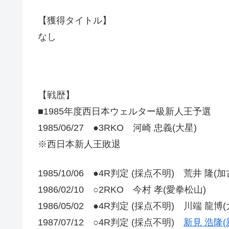
【獲得タイトル】
なし
【戦歴】
■1985年度西日本ウェルター級新人王予選
1985/06/27 ●3RKO 河崎 忠義(大星)
※西日本新人王敗退
1985/10/06 ●4R判定 (採点不明) 荒井 隆(
1986/02/10 ○2RKO 今村 孝(愛拳松山)
1986/05/02 ●4R判定 (採点不明) 川端 龍博(
1987/07/12 ○4R判定 (採点不明)
新見 浩隆