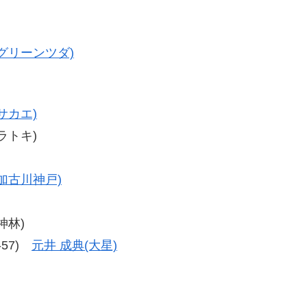
(グリーンツダ)
サカエ)
クラトキ)
(加古川神戸)
神林)
7-57)
元井 成典(大星)