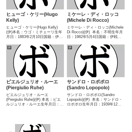
ヒューゴ・ケリー(Hugo
ミケーレ・ディ・ロッコ
Kelly)
(Michele Di Rocco)
ヒューゴ・ケリー(Hugo Kelly)
ミケーレ・ディ・ロッコ(Michele
(伊)本名：ウゴ・ミチェーリ生年
Di Rocco)(伊) 本名：不明生年月
月日：1883年2月10日国籍：伊戦
日：1982年5月4日国籍：伊戦
績：74戦34勝(15KO)10敗21分1無
績：46戦41勝(18KO)4敗1分 【獲
効試合8無判定【獲得タイトル】
得タイトル】IBFスーパーライト
伊
伊
イタリアミドル級王座第10代世
級ユース王座イタリアスーパーラ
界ミドル級王座【戦歴】189...
イト級王座EBU欧...
ピエルジュリオ・ルーエ
サンドロ・ロポポロ
(Piergiulio Ruhe)
(Sandro Lopopolo)
ピエルジュリオ・ルーエ
サンドロ・ロポポロ(Sandro
(Piergiulio Ruhe)(伊) 本名：ピエ
Lopopolo)(伊) 本名：サンドロ・
ルジュリオ・ルーエ生年月日：
ロポポロ生年月日：1939年12月
1995年7月4日国籍：伊・独戦
18日国籍：伊戦績：76戦58勝
績：20戦19勝(14KO)1敗 【獲得
(20KO)10敗7分1無効試合 【獲得
タイトル】ドイツウェルター級王
タイトル】イタリアスーパーライ
座GBCインターナショナルスー
ト級王座イタリアスーパー...
パーウ...