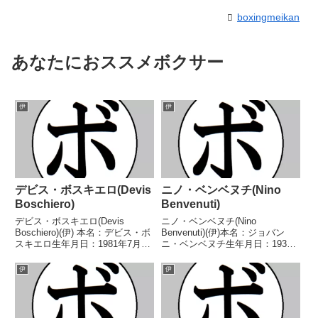
boxingmeikan
あなたにおススメボクサー
伊
伊
デビス・ボスキエロ(Devis
ニノ・ベンベヌチ(Nino
Boschiero)
Benvenuti)
デビス・ボスキエロ(Devis
ニノ・ベンベヌチ(Nino
Boschiero)(伊) 本名：デビス・ボ
Benvenuti)(伊)本名：ジョバン
スキエロ生年月日：1981年7月29
ニ・ベンベヌチ生年月日：1938
日国籍：伊戦績：58戦49勝
年4月26日国籍：伊戦績：90戦82
(22KO)7敗2分 【獲得タイトル】
勝(35KO)7敗1分【獲得タイト
伊
伊
2001年度イタリア選手権フェザ
ル】1956年度イタリア選手権ウ
ー級優勝(アマチュア)2002...
ェルター級優勝(アマチュア)1957
年...