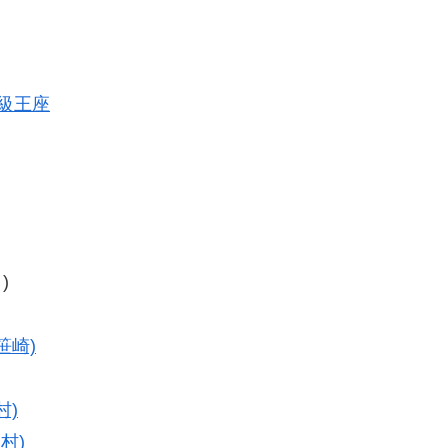
ト級王座
)
笹崎)
村)
村)