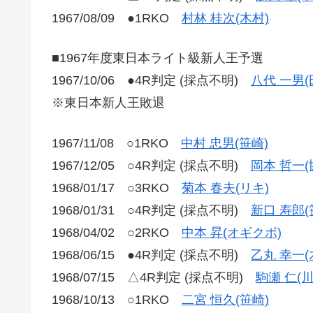
1967/08/09 ●1RKO
村林 桂次(木村)
■1967年度東日本ライト級新人王予選
1967/10/06 ●4R判定 (採点不明)
八代 一男(
※東日本新人王敗退
1967/11/08 ○1RKO
中村 忠男(笹崎)
1967/12/05 ○4R判定 (採点不明)
岡本 哲一(
1968/01/17 ○3RKO
菊本 春夫(リキ)
1968/01/31 ○4R判定 (採点不明)
新口 寿郎(
1968/04/02 ○2RKO
中本 昇(オギクボ)
1968/06/15 ●4R判定 (採点不明)
乙丸 幸一(
1968/07/15 △4R判定 (採点不明)
駒瀬 仁(川
1968/10/13 ○1RKO
二宮 恒久(笹崎)