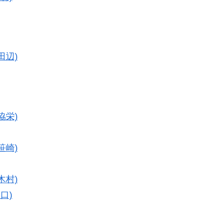
田辺)
協栄)
笹崎)
木村)
口)