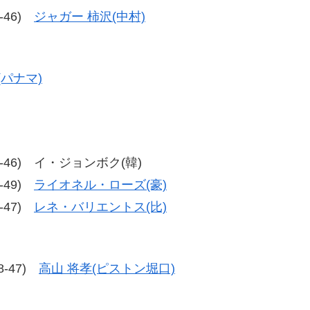
9-46)
ジャガー 柿沢(中村)
パナマ)
4、47-46) イ・ジョンボク(韓)
3-49)
ライオネル・ローズ(豪)
6-47)
レネ・バリエントス(比)
48-47)
高山 将孝(ピストン堀口)