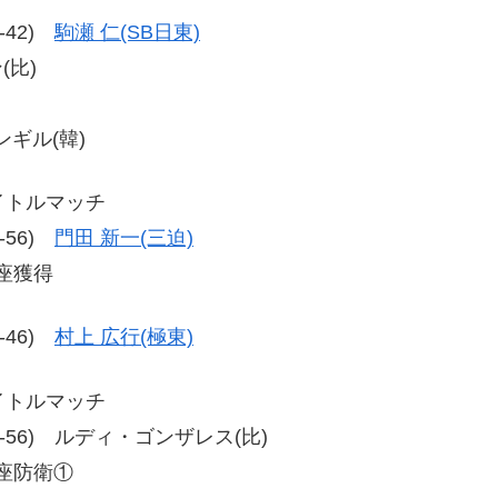
0-42)
駒瀬 仁(SB日東)
(比)
ンギル(韓)
タイトルマッチ
8-56)
門田 新一(三迫)
王座獲得
9-46)
村上 広行(極東)
タイトルマッチ
7、59-56) ルディ・ゴンザレス(比)
王座防衛①