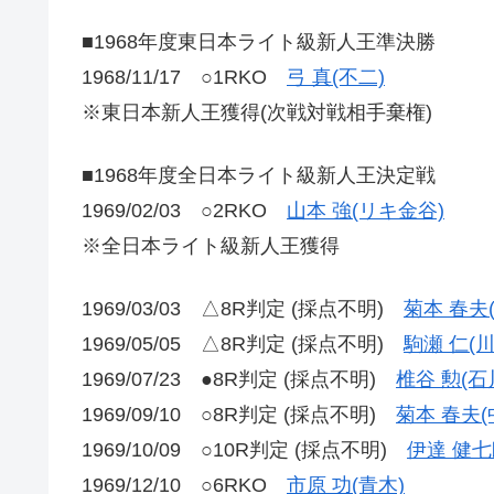
■1968年度東日本ライト級新人王準決勝
1968/11/17 ○1RKO
弓 真(不二)
※東日本新人王獲得(次戦対戦相手棄権)
■1968年度全日本ライト級新人王決定戦
1969/02/03 ○2RKO
山本 強(リキ金谷)
※全日本ライト級新人王獲得
1969/03/03 △8R判定 (採点不明)
菊本 春夫
1969/05/05 △8R判定 (採点不明)
駒瀬 仁(川
1969/07/23 ●8R判定 (採点不明)
椎谷 勲(石
1969/09/10 ○8R判定 (採点不明)
菊本 春夫(
1969/10/09 ○10R判定 (採点不明)
伊達 健七
1969/12/10 ○6RKO
市原 功(青木)