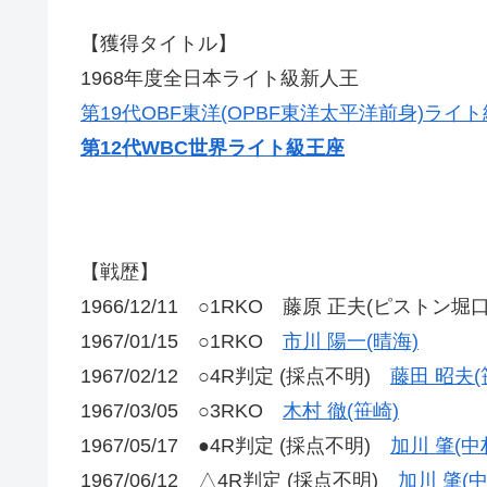
【獲得タイトル】
1968年度全日本ライト級新人王
第19代OBF東洋(OPBF東洋太平洋前身)ライ
第12代WBC世界ライト級王座
【戦歴】
1966/12/11 ○1RKO 藤原 正夫(ピストン堀口
1967/01/15 ○1RKO
市川 陽一(晴海)
1967/02/12 ○4R判定 (採点不明)
藤田 昭夫(
1967/03/05 ○3RKO
木村 徹(笹崎)
1967/05/17 ●4R判定 (採点不明)
加川 肇(中
1967/06/12 △4R判定 (採点不明)
加川 肇(中