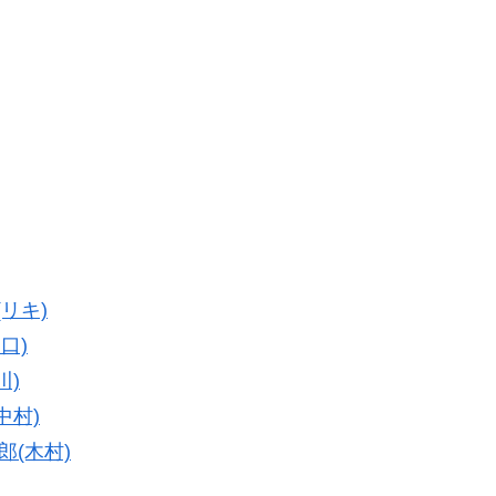
(リキ)
口)
川)
中村)
郎(木村)