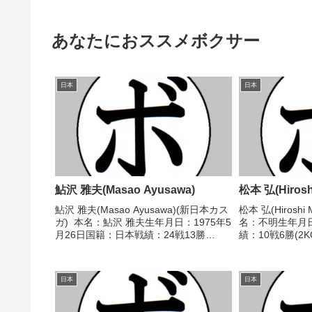
あなたにおススメボクサー
日本
日本
鮎沢 雅夫(Masao Ayusawa)
松本 弘(Hirosh
鮎沢 雅夫(Masao Ayusawa)(新日本カス
松本 弘(Hiroshi
ガ) 本名：鮎沢 雅夫生年月日：1975年5
名：不明生年月
月26日国籍：日本戦績：24戦13勝
績：10戦6勝(2
(13KO)11敗 【獲得タイトル】1999年
1957年度東日
度東日本ミドル級新人王 【戦歴】
【戦歴】■195
1997/10/07 ●...
人王予選1956/11/
日本
日本