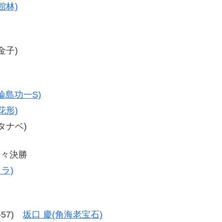
館林)
選
金子)
輪島功一S)
花形)
ワタナベ)
準々決勝
ラ)
7-57)
坂口 慶(角海老宝石)