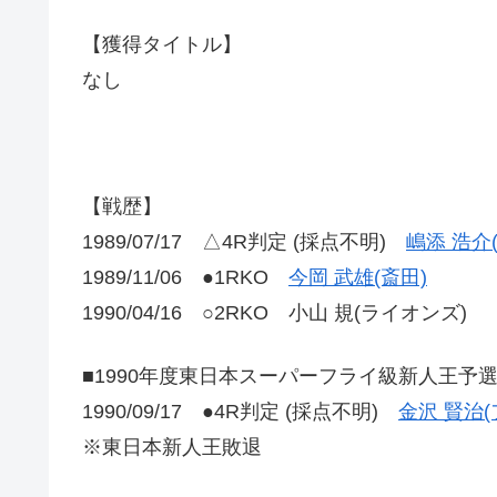
【獲得タイトル】
なし
【戦歴】
1989/07/17 △4R判定 (採点不明)
嶋添 浩介
1989/11/06 ●1RKO
今岡 武雄(斎田)
1990/04/16 ○2RKO 小山 規(ライオンズ)
■1990年度東日本スーパーフライ級新人王予
1990/09/17 ●4R判定 (採点不明)
金沢 賢治
※東日本新人王敗退