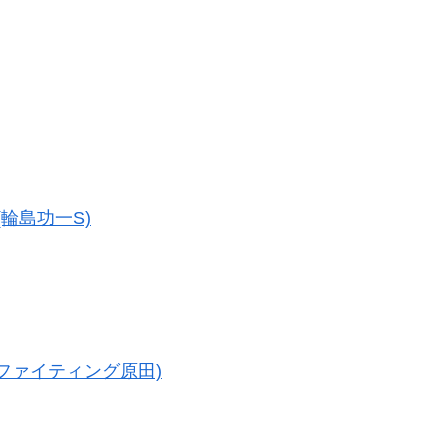
(輪島功一S)
選
(ファイティング原田)