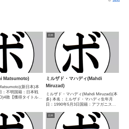
日本
i Matsumoto)
ミルザド・マハディ(Mahdi
Miruzad)
 Matsumoto)(新日本)本
日：不明国籍：日本戦
ミルザド・マハディ(Mahdi Miruzad)(本
KO)4敗【獲得タイトル】
多) 本名：ミルザド・マハディ生年月
本ウェルター級新人王
日：1990年5月3日国籍：アフガニスタ
6年度東日本フェザー級新
ン戦績：12戦6勝(1KO)5敗1分 【獲得タ
20...
イトル】なし 【戦歴】2022/03/02
日本
●1RTKO 石橋 勇...